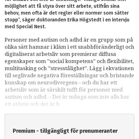
möjlighet att få styra över sitt arbete, utifrån sina
behov, men ofta är det regler eller normer som sätter
stopp”, säger doktoranden Erika Högstedt i en intervju
med Special Nest.
Personer med autism och adhd är en grupp som på
olika sätt hamnar i kläm i ett snabbföränderligt och
digitaliserat arbetsliv som premierar diffusa
egenskaper som ”social kompetens” och flexibilitet,
multitasking och ”stresstålighet”. Lägg i ekvationen
till seglivade negativa föreställningar och bristande
kunskap om neurodivergens – och du har ett
arbetsliv som är särskilt tufft för personer med
autism och adhd. – Det är många som inte alls har
ett arbete och det är h
Premium - tillgängligt för prenumeranter