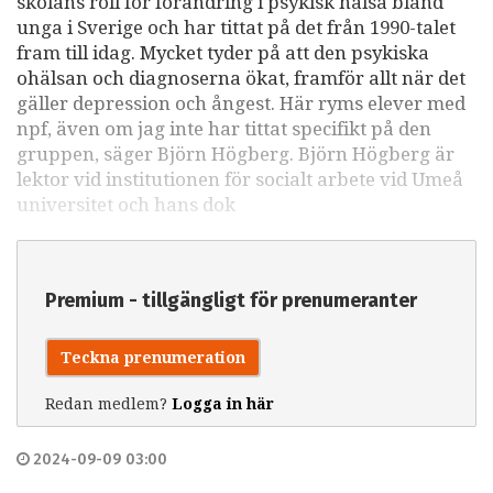
skolans roll för förändring i psykisk hälsa bland
unga i Sverige och har tittat på det från 1990-talet
fram till idag. Mycket tyder på att den psykiska
ohälsan och diagnoserna ökat, framför allt när det
gäller depression och ångest. Här ryms elever med
npf, även om jag inte har tittat specifikt på den
gruppen, säger Björn Högberg. Björn Högberg är
lektor vid institutionen för socialt arbete vid Umeå
universitet och hans dok
Premium - tillgängligt för prenumeranter
Teckna prenumeration
Redan medlem?
Logga in här
2024-09-09 03:00