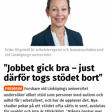
Erika Högstedt är arbetsterapeut och kommundoktorand
vid Linköpings universitet.
”Jobbet gick bra – just
därför togs stödet bort”
PREMIUM
Forskare vid Linköpings universitet
undersöker vilket stöd som personer med autism och
adhd får i arbetslivet, och hur de upplever det. Nya
studier pekar på att stödet ofta sätts in sent, avslutas
för snabbt och inte är tillräckligt. ”Många önskar mer