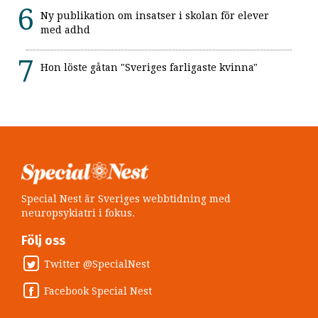
Ny publikation om insatser i skolan för elever
med adhd
Hon löste gåtan "Sveriges farligaste kvinna"
Special Nest är Sveriges webbtidning med
neuropsykiatri i fokus.
Följ oss
Twitter @SpecialNest
Facebook Special Nest