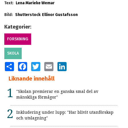
Text:
Lena Marieke Wemar
Bild:
Shutterstock
Ellinor Gustafsson
Kategorier:
FORSKNING
SKOLA
SHARE
FACEBOOK
TWITTER
EMAIL
LINKEDIN
Liknande innehåll
"Skolan premierar en ganska smal del av
mänskliga förmågor"
Inkludering under lupp: "Har blivit utanförskap
och utslagning"