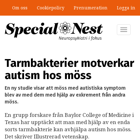
Hoppa
Om oss
Cookiepolicy
Prenumeration
Logga in
till
”Jobbet gick bra – just därför togs
huvudinnehåll
stödet bort”
Toggle
navigat
Tarmbakterier motverkar
autism hos möss
En ny studie visar att möss med autistiska symptom
blev av med dem med hjälp av exkrement från andra
möss.
En grupp forskare från Baylor College of Medicine i
Texas har upptäckt att man med hjälp av en enda
sorts tarmbakterie kan avhjälpa autism hos möss.
Det skriver Illustrerad vetenskap.