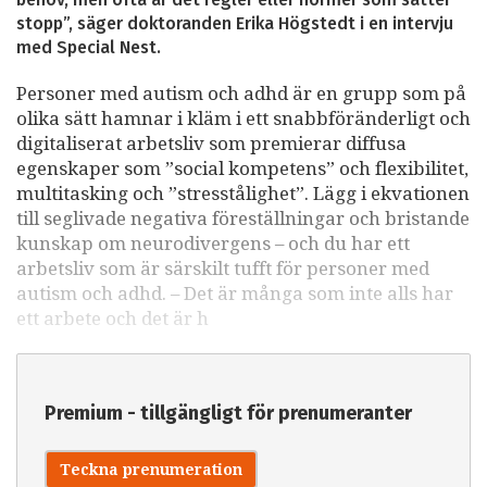
stopp”, säger doktoranden Erika Högstedt i en intervju
med Special Nest.
Personer med autism och adhd är en grupp som på
olika sätt hamnar i kläm i ett snabbföränderligt och
digitaliserat arbetsliv som premierar diffusa
egenskaper som ”social kompetens” och flexibilitet,
multitasking och ”stresstålighet”. Lägg i ekvationen
till seglivade negativa föreställningar och bristande
kunskap om neurodivergens – och du har ett
arbetsliv som är särskilt tufft för personer med
autism och adhd. – Det är många som inte alls har
ett arbete och det är h
Premium - tillgängligt för prenumeranter
Teckna prenumeration