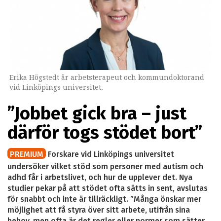
Erika Högstedt är arbetsterapeut och kommundoktorand
vid Linköpings universitet.
”Jobbet gick bra – just
därför togs stödet bort”
PREMIUM
Forskare vid Linköpings universitet
undersöker vilket stöd som personer med autism och
adhd får i arbetslivet, och hur de upplever det. Nya
studier pekar på att stödet ofta sätts in sent, avslutas
för snabbt och inte är tillräckligt. ”Många önskar mer
möjlighet att få styra över sitt arbete, utifrån sina
behov, men ofta är det regler eller normer som sätter