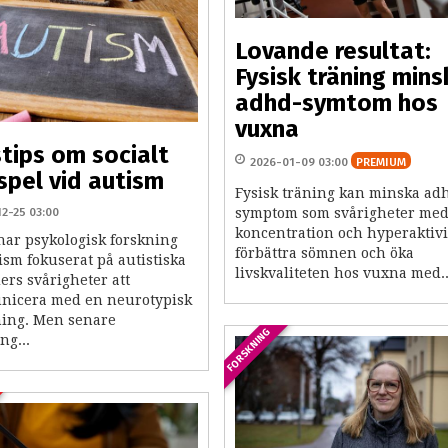
Lovande resultat:
Fysisk träning mins
adhd-symtom hos
vuxna
stips om socialt
2026-01-09 03:00
PREMIUM
pel vid autism
Fysisk träning kan minska ad
12-25 03:00
symptom som svårigheter me
koncentration och hyperaktivi
har psykologisk forskning
förbättra sömnen och öka
ism fokuserat på autistiska
livskvaliteten hos vuxna med..
ers svårigheter att
icera med en neurotypisk
ing. Men senare
FORSKNING
ng...