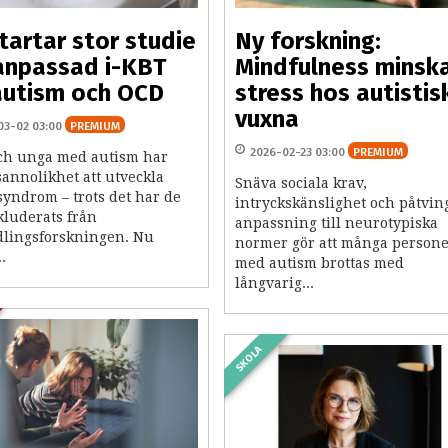
tartar stor studie
Ny forskning:
anpassad i-KBT
Mindfulness minsk
autism och OCD
stress hos autistis
vuxna
03-02 03:00
PREMIUM
2026-02-23 03:00
PREMIUM
ch unga med autism har
annolikhet att utveckla
Snäva sociala krav,
syndrom – trots det har de
intryckskänslighet och påtvin
kluderats från
anpassning till neurotypiska
lingsforskningen. Nu
normer gör att många person
.
med autism brottas med
långvarig...
SKOLA