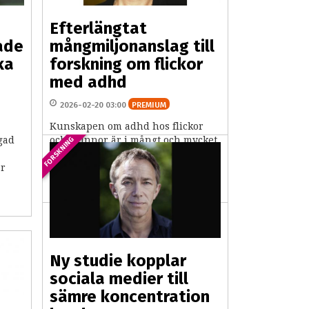
Efterlängtat
ade
mångmiljonanslag till
ka
forskning om flickor
med adhd
2026-02-20 03:00
PREMIUM
Kunskapen om adhd hos flickor
gad
och kvinnor är i mångt och mycket
FORSKNING
en blind fläck på en annars ganska
er
välfylld adhd-karta. Nu har en
forskargrupp ledd...
Ny studie kopplar
sociala medier till
sämre koncentration