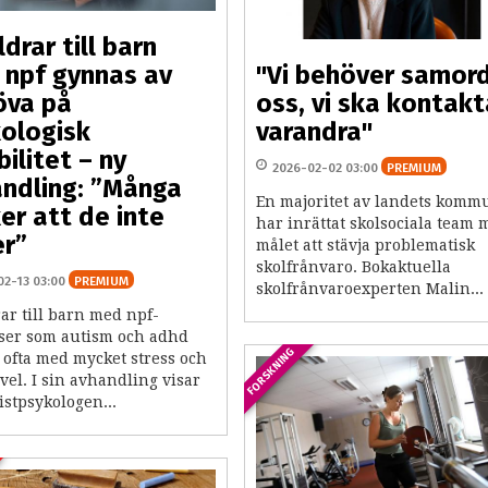
ldrar till barn
npf gynnas av
"Vi behöver samor
öva på
oss, vi ska kontakt
ologisk
varandra"
bilitet – ny
2026-02-02 03:00
PREMIUM
ndling: ”Många
En majoritet av landets komm
er att de inte
har inrättat skolsociala team 
r”
målet att stävja problematisk
skolfrånvaro. Bokaktuella
02-13 03:00
PREMIUM
skolfrånvaroexperten Malin...
ar till barn med npf-
ser som autism och adhd
FORSKNING
 ofta med mycket stress och
ivel. I sin avhandling visar
istpsykologen...