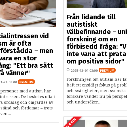
Från lidande till
autistiskt
välbefinnande – un
ialintressen vid
forskning om en
sm är ofta
förbisedd fråga: "V
förstådda – men
inte vana att prata
vara en stor
om positiva sidor"
gång: "Ett bra sätt
2025-12-01 03:00
PREMIUM
få vänner"
Forskningen om autism har l
11-24 03:00
PREMIUM
haft ett ensidigt fokus på pro
och svårigheter, men svenska
personer med autism har
forskare vänder nu på perspek
intressen. De beskrivs ofta i
och undersöker...
va ordalag och omgärdas av
rstånd och fördomar – trots
även...
LIV & HEM