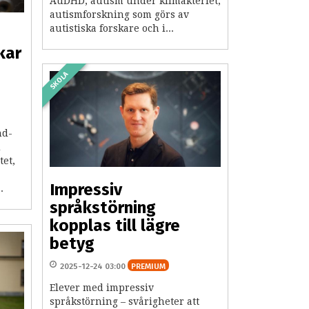
AuDHD, autism under klimakteriet,
autismforskning som görs av
autistiska forskare och i...
kar
SKOLA
hd-
d
tet,
Impressiv
.
språkstörning
kopplas till lägre
betyg
2025-12-24 03:00
PREMIUM
Elever med impressiv
språkstörning – svårigheter att