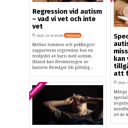
Regression vid autism
– vad vi vet och inte
vet
Spec
2025-12-12 03:00
PREMIUM
auti
Mellan tummen och pekfingret
miss
rapporteras regression hos en
tredjedel av barn med autism.
kan 
Ibland kan försämringen av
till
barnets förmågor bli plötslig...
att 
2025-
FORSKNING
Många 
special
negati
missfö
att de 