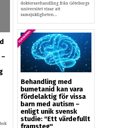
doktorsavhandling från Göteborgs
universitet visar att
samsjukligheten...
FORSKNING
ed
 –
g
Behandling med
bumetanid kan vara
fördelaktig för vissa
barn med autism –
enligt unik svensk
studie: "Ett värdefullt
 bok
framsteg"