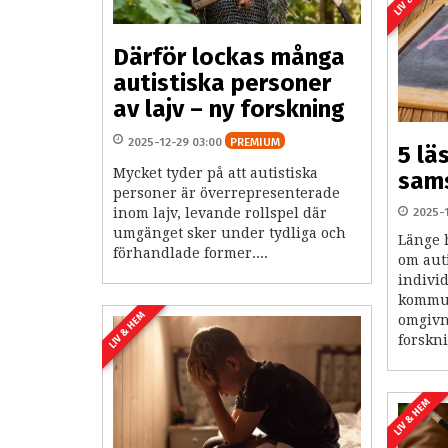
Därför lockas många
autistiska personer
av lajv – ny forskning
2025-12-29 03:00
PREMIUM
5 lä
Mycket tyder på att autistiska
sams
personer är överrepresenterade
inom lajv, levande rollspel där
2025-
umgänget sker under tydliga och
Länge 
förhandlade former....
om aut
individ
kommun
LIV & HEM
omgivn
forskni
LIV & HEM