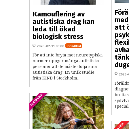
Förä
Kamouflering av
med 
autistiska drag kan
att 
leda till ökad
psyk
biologisk stress
flexi
2026-02-11 03:00
PREMIUM
avha
För att inte bryta mot neurotypiska
tänk
normer uppger många autistiska
duge
personer att de måste dölja sina
autistiska drag. En unik studie
2026-
från KIND i Stockholm...
Föräldr
diagno
brottas
FORSKNING
självtv
special
LIV & HEM