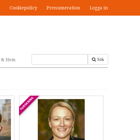
s
Cookiepolicy
Prenumeration
Logga in
v & Hem
Sök
FORSKNING