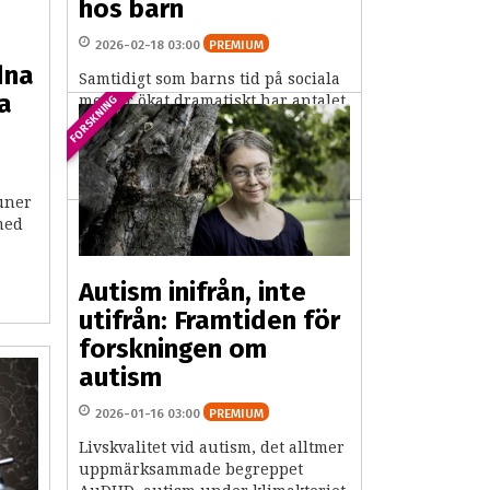
hos barn
2026-02-18 03:00
PREMIUM
dna
Samtidigt som barns tid på sociala
a
medier ökat dramatiskt har antalet
FORSKNING
adhd-diagnoser skjutit i höjden.
Nu visar en uppmärksammad
studie från Karolinska...
uner
med
Autism inifrån, inte
utifrån: Framtiden för
forskningen om
autism
2026-01-16 03:00
PREMIUM
Livskvalitet vid autism, det alltmer
uppmärksammade begreppet