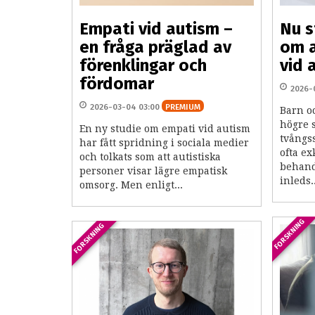
Empati vid autism –
Nu s
en fråga präglad av
om 
förenklingar och
vid 
fördomar
2026-
2026-03-04 03:00
PREMIUM
Barn o
högre s
En ny studie om empati vid autism
tvångs
har fått spridning i sociala medier
ofta ex
och tolkats som att autistiska
behand
personer visar lägre empatisk
inleds..
omsorg. Men enligt...
FORSKNING
FORSKNING