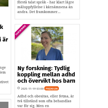
förstå talat språk – har klart lägre
måluppfyllelse i kärnämnena än
andra. Det framkommer...
ik
FORSKNING
i är
Ny forskning: Tydlig
änge
blem
koppling mellan adhd
och övervikt hos barn
tivet
2025-11-19 03:00
PREMIUM
Adhd och obesitas, eller fetma, är
två tillstånd som ofta behandlas
var för sig. Men en