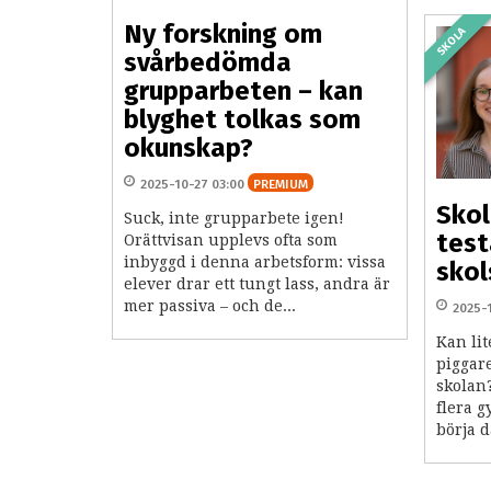
Ny forskning om
SKOLA
svårbedömda
grupparbeten – kan
blyghet tolkas som
okunskap?
2025-10-27 03:00
PREMIUM
Skol
Suck, inte grupparbete igen!
test
Orättvisan upplevs ofta som
inbyggd i denna arbetsform: vissa
skol
elever drar ett tungt lass, andra är
mer passiva – och de...
2025-
Kan li
piggar
skolan?
flera 
börja d