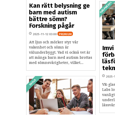
HJÄLPMEDEL
Kan rätt belysning ge
barn med autism
bättre sömn?
Forskning pågår
2025-11-12 03:00
PREMIUM
Att ljus och mörker styr vår
Imvi
vakenhet och sömn är
välunderbyggt. Vad vi också vet är
förb
att många barn med autism brottas
läs
med sömnsvårigheter, vilket...
tekn
2025-
SKOLA
VR-gla
Labs lo
vanlig
underl
lässvår