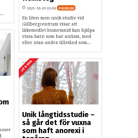
2025-10-29 03:00
PREMIUM
..
En liten men unik studie vid
Gillbergcentrum visar att
läkemedlet bumetanid kan hjälpa
vissa barn som har autism, med
eller utan andra tillstånd som...
LIV & HEM
som
Unik långtidsstudie –
så går det för vuxna
som haft anorexi i
noser
d