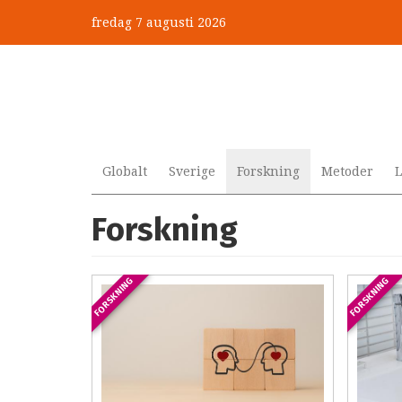
Hoppa
fredag 7 augusti 2026
till
huvudinnehåll
Globalt
Sverige
Forskning
Metoder
L
Forskning
FORSKNING
FORSKNING