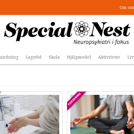
Om os
andsting
Lagstöd
Skola
Hjälpmedel
Aktiviteter
Li
FORSKNING