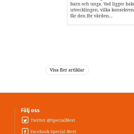
barn och unga. Vad ligger ba
utvecklingen, vilka konsekven
får den för vården...
Visa fler artiklar
Följ oss
Twitter @SpecialNest
Facebook Special Nest