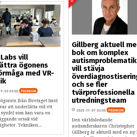
Gillberg aktuell m
bok om komplex
 Labs vill
autismproblematik
ättra ögonens
vill stävja
förmåga med VR-
överdiagnostiserin
ik
och se fler
tvärprofessionella
11-03 03:00
PREMIUM
utredningsteam
sögonen från företaget Imvi
var att underlätta vid ett
2025-11-07 03:00
PREMIUM
t synfel som kan vara en
iggande orsak vid
Den världsledande
igheter. Tekniken...
autismforskaren Christopher
Gillberg är aktuell med en ny