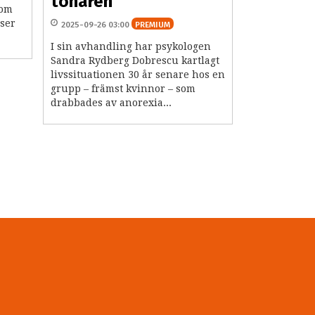
tonåren
kom
ser
2025-09-26 03:00
PREMIUM
I sin avhandling har psykologen
Sandra Rydberg Dobrescu kartlagt
livssituationen 30 år senare hos en
grupp – främst kvinnor – som
drabbades av anorexia...