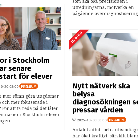
som ska öka precisionen i
utredningarna, motverka en
pågående överdiagnostisering.
LIV & HEM
or i Stockholm
ar senare
start för elever
Nytt nätverk ska
10-20 03:00
PREMIUM
belysa
te mer sömn göra ungdomar
diagnosökningen 
e och mer fokuserade i
pressar vården
 För att ta reda på det låter
gymnasier i Stockholm elever
2025-10-03 03:00
PREMIUM
agen...
Antalet adhd- och autismdiag
har ökat kraftigt, särskilt blan