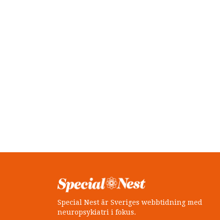
Special Nest är Sveriges webbtidning med
neuropsykiatri i fokus.