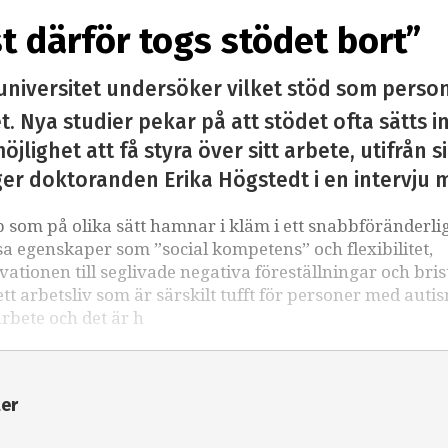
st därför togs stödet bort”
universitet undersöker vilket stöd som perso
. Nya studier pekar på att stödet ofta sätts i
öjlighet att få styra över sitt arbete, utifrån 
ger doktoranden Erika Högstedt i en intervju 
som på olika sätt hamnar i kläm i ett snabbföränderli
sa egenskaper som ”social kompetens” och flexibilitet,
kvationen till seglivade negativa föreställningar och bri
 arbetsliv som är särskilt tufft för personer med auti
arbete och det är h
ter