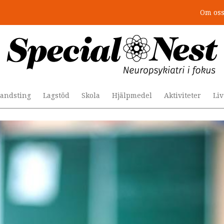
Om os
r togs stödet bort”
andsting
Lagstöd
Skola
Hjälpmedel
Aktiviteter
Li