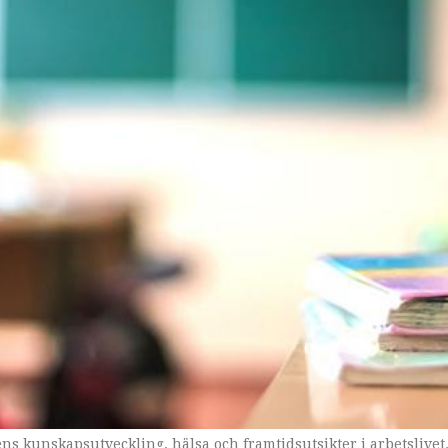
Attention.
ns kunskapsutveckling, hälsa och framtidsutsikter i arbetslivet