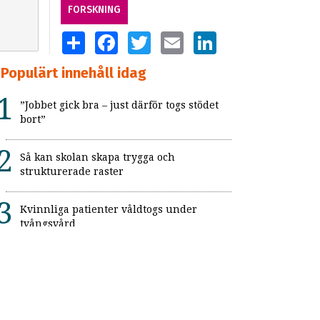
FORSKNING
SHARE
FACEBOOK
TWITTER
EMAIL
LINKEDIN
Populärt innehåll idag
”Jobbet gick bra – just därför togs stödet
bort”
Så kan skolan skapa trygga och
strukturerade raster
Kvinnliga patienter våldtogs under
tvångsvård
”Jag hade blivit tokig på ett vanligt jobb”
Skolbibliotekarie med autism: ”Just precis
det här som jag kan”