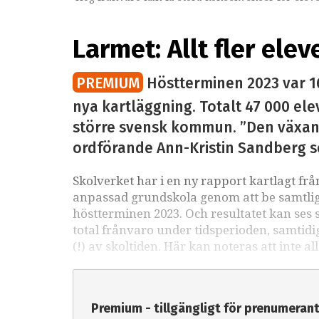
Larmet: Allt fler ele
PREMIUM
Höstterminen 2023 var 16
nya kartläggning. Totalt 47 000 ele
större svensk kommun. ”Den växand
ordförande Ann-Kristin Sandberg s
Skolverket har i en ny rapport kartlagt f
anpassad grundskola genom att be samtliga
höstterminen 2023. Och resultatet kan ses
total frånvaro under tidsperioden, samtidi
(!) av skoltiden. Här kan noteras att inte 
Premium - tillgängligt för prenumeran