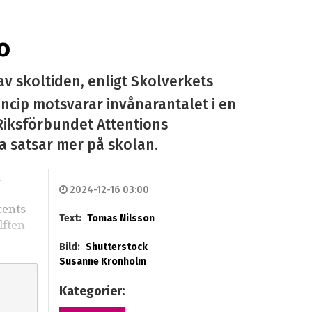
o
v skoltiden, enligt Skolverkets
rincip motsvarar invånarantalet i en
Riksförbundet Attentions
a satsar mer på skolan.
h
2024-12-16 03:00
cents
Text:
Tomas Nilsson
lften
Bild:
Shutterstock
Susanne Kronholm
Kategorier: