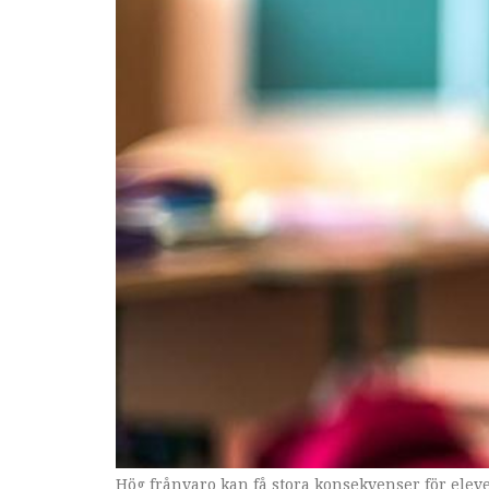
Anki Sandberg är ordförande för Riksförbundet 
Hög frånvaro kan få stora konsekvenser för eleve