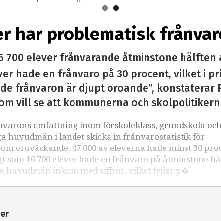
ver har problematisk frånvar
 700 elever frånvarande åtminstone hälften a
ver hade en frånvaro på 30 procent, vilket i p
e frånvaron är djupt oroande”, konstaterar 
om vill se att kommunerna och skolpolitikern
rånvarons omfattning inom förskoleklass, grundskola oc
 huvudmän i landet skicka in frånvarostatistik för
 som oroväckande. 47 000 av eleverna hade minst 30 pro
gt som 16 700 elever hade en frånvaro på åtminstone hä
alla huvudmän inkom med siffror, vilket tyder p�
ter