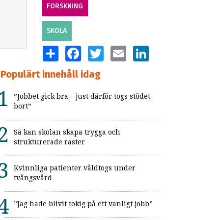
FORSKNING
SKOLA
SHARE
FACEBOOK
TWITTER
EMAIL
LINKEDIN
Populärt innehåll idag
”Jobbet gick bra – just därför togs stödet
bort”
Så kan skolan skapa trygga och
strukturerade raster
Kvinnliga patienter våldtogs under
tvångsvård
”Jag hade blivit tokig på ett vanligt jobb”