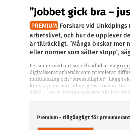
”Jobbet gick bra – ju
PREMIUM
Forskare vid Linköpings 
arbetslivet, och hur de upplever det
är tillräckligt. ”Många önskar mer m
eller normer som sätter stopp”, sä
Personer med autism och adhd är en grupp 
digitaliserat arbetsliv som premierar diffu
multitasking och ”stresstålighet”. Lägg i e
kunskap om neurodivergens – och du har ett
adhd. – Det är många som inte alls har ett 
Premium - tillgängligt för prenumeran