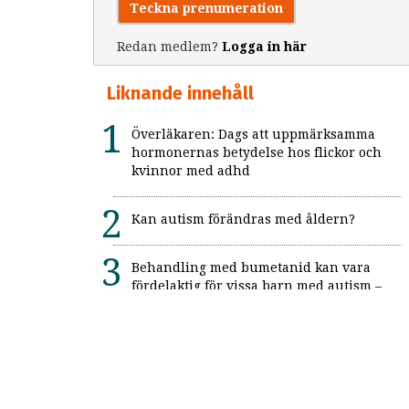
Teckna prenumeration
Redan medlem?
Logga in här
Liknande innehåll
Överläkaren: Dags att uppmärksamma
hormonernas betydelse hos flickor och
kvinnor med adhd
Kan autism förändras med åldern?
Behandling med bumetanid kan vara
fördelaktig för vissa barn med autism –
enligt unik svensk studie: "Ett värdefullt
framsteg"
Alexitymi: När känslorna finns men
orden saknas