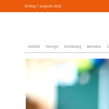
Hoppa
fredag 7 augusti 2026
till
”Jobbet gick bra – just därfö
huvudinnehåll
Globalt
Sverige
Forskning
Metoder
L