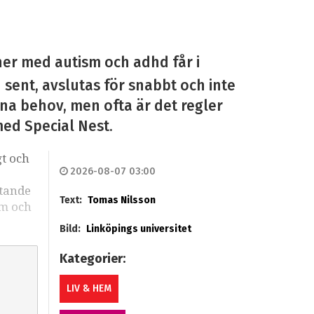
ner med autism och adhd får i
n sent, avslutas för snabbt och inte
sina behov, men ofta är det regler
med Special Nest.
gt och
2026-08-07 03:00
stande
Text:
Tomas Nilsson
sm och
Bild:
Linköpings universitet
Kategorier:
LIV & HEM