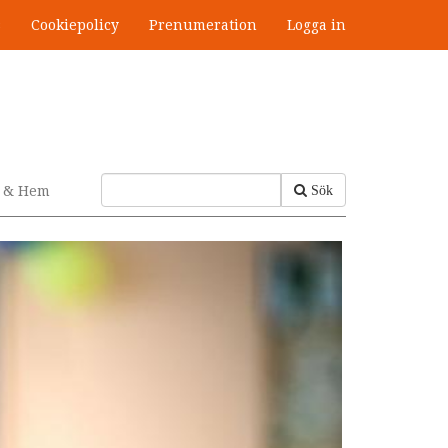
s
Cookiepolicy
Prenumeration
Logga in
v & Hem
Sök