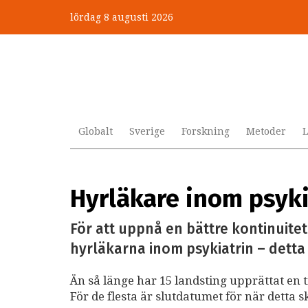
Hoppa
lördag 8 augusti 2026
till
huvudinnehåll
Globalt
Sverige
Forskning
Metoder
L
Hyrläkare inom psyki
För att uppnå en bättre kontinuite
hyrläkarna inom psykiatrin – detta t
Än så länge har 15 landsting upprättat en 
För de flesta är slutdatumet för när detta 