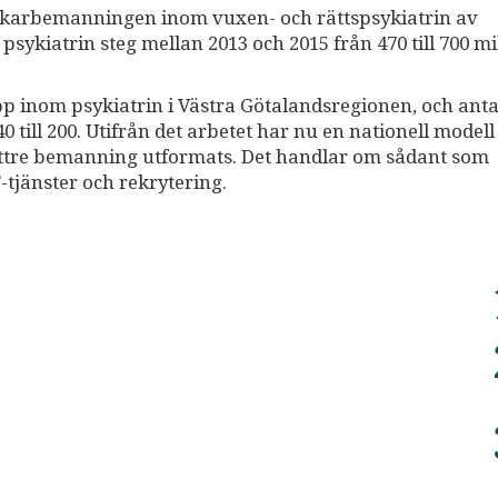
 läkarbemanningen inom vuxen­- och rättspsykiatrin av
psykiatrin steg mellan 2013 och 2015 från 470 till 700 mi
 inom psykiatrin i Väst­ra Götalandsregionen, och anta
0 till 200. Utifrån det arbetet har nu en nationell model
bättre bemanning utformats. Det handlar om sådant som
T-tjänster och rekrytering.