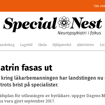
Om os
andsting
Lagstöd
Skola
Hjälpmedel
Aktiviteter
Li
atrin fasas ut
t kring läkarbemanningen har landstingen nu 
rots brist på specialister.
tidsplan för utfasningen av hyrläkare, uppger Dagens M
ska vara gjort september 2017.