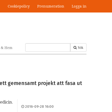
s
Cookiepolicy
Prenumeration
Logga in
v & Hem
Sök
ett gemensamt projekt att fasa ut
edicin.
2016-09-28 16:00