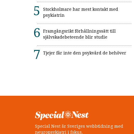
Stockholmare har mest kontakt med
psykiatrin
Framgångsrikt förhållningssätt till
självskadebeteende blir studie
Tjejer får inte den psykvård de behöver
Special Nest är Sveriges webbtidning med
neuropsykiatri i fokus.