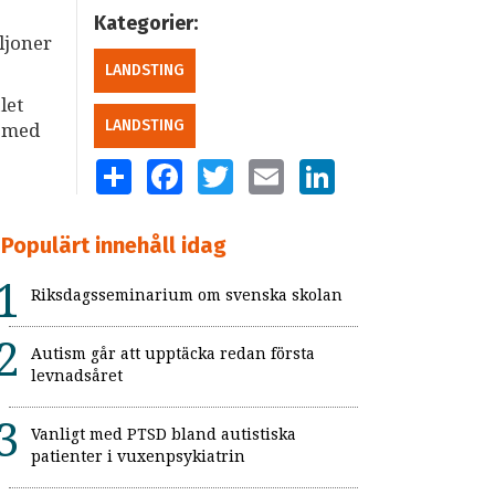
Kategorier:
ljoner
LANDSTING
let
LANDSTING
l med
SHARE
FACEBOOK
TWITTER
EMAIL
LINKEDIN
Populärt innehåll idag
Riksdagsseminarium om svenska skolan
Autism går att upptäcka redan första
levnadsåret
Vanligt med PTSD bland autistiska
patienter i vuxenpsykiatrin