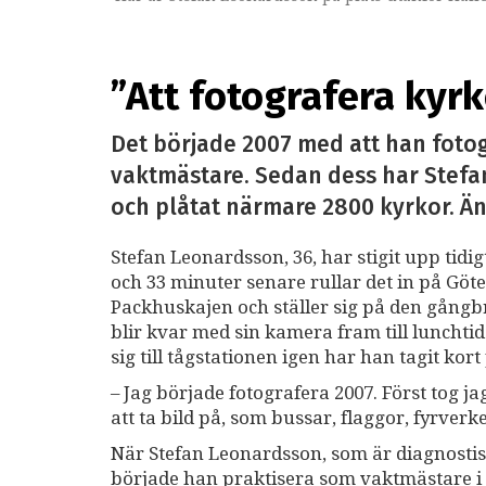
Dalby kyrka Karlstads stift. Samtliga bilder tagn
”Att fotografera kyr
Det började 2007 med att han foto
vaktmästare. Sedan dess har Stefa
och plåtat närmare 2800 kyrkor. Än
Stefan Leonardsson, 36, har stigit upp tidi
och 33 minuter senare rullar det in på Gö
Packhuskajen och ställer sig på den gång
blir kvar med sin kamera fram till luncht
sig till tågstationen igen har han tagit kor
– Jag började fotografera 2007. Först tog j
att ta bild på, som bussar, flaggor, fyrverke
När Stefan Leonardsson, som är diagnosti
började han praktisera som vaktmästare i