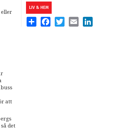
LIV & HEM
eller
SHARE
FACEBOOK
TWITTER
EMAIL
LINKEDIN
ar
a
 buss
r att
bergs
 så det