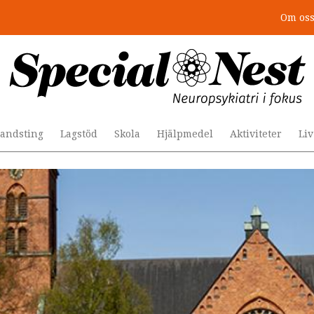
Om os
r togs stödet bort”
andsting
Lagstöd
Skola
Hjälpmedel
Aktiviteter
Li