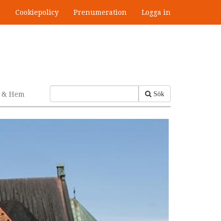
s
Cookiepolicy
Prenumeration
Logga in
v & Hem
Sök