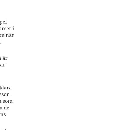
pel
rser i
on när
t
n är
lar
 klara
dsson
un som
n de
ans