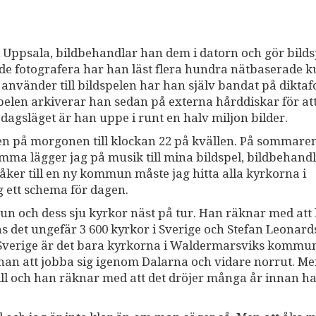
ll Uppsala, bildbehandlar han dem i datorn och gör bilds
e fotografera har han läst flera hundra nätbaserade ku
använder till bildspelen har han själv bandat på diktaf
spelen arkiverar han sedan på externa hårddiskar för at
I dagsläget är han uppe i runt en halv miljon bilder.
den på morgonen till klockan 22 på kvällen. På sommare
emma lägger jag på musik till mina bildspel, bildbehand
ker till en ny kommun måste jag hitta alla kyrkorna i
 ett schema för dagen.
un och dess sju kyrkor näst på tur. Han räknar med att
s det ungefär 3 600 kyrkor i Sverige och Stefan Leonar
ra Sverige är det bara kyrkorna i Waldermarsviks komm
 han att jobba sig igenom Dalarna och vidare norrut. Me
ill och han räknar med att det dröjer många år innan h