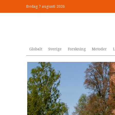
Hoppa
fredag 7 augusti 2026
till
”Jobbet gick bra – just därfö
huvudinnehåll
Globalt
Sverige
Forskning
Metoder
L