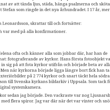
nat av att tända ljus, städa, hänga psalmerna och sköta
t Stefan som ringde in det nya århundradet. I 17 år, mer 
n Leonardsson, skrattar till och fortsätter:
h var med på alla konfirmationer.
Helena ofta och känner alla som jobbar där, har han de
nat: fotograferande av kyrkor. Hans första fotoobjekt v
in sig på att fota kyrkor utifrån och började beta av all
 Men när kyrkorna började ligga längre bort fick han ta
exteriörbilder på 2 774 kyrkor och snart täckt hela södra
son till Svenska kyrkans bildarkiv i Uppsala. Som tack fö
digital systemkamera.
kor sedan jag började. Den vackraste var nog Ljusnars
med flera spiror. Jag var där när det var vinter och snö