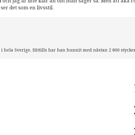
ld och jag är inte klar än om man säger så. Men att åka r
er det som en livsstil.
r i hela Sverige. Hittills har han hunnit med nästan 2 800 stycke