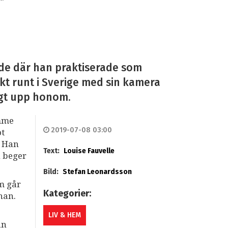
vde där han praktiserade som
t runt i Sverige med sin kamera
ingt upp honom.
imme
2019-07-08 03:00
ot
. Han
Text:
Louise Fauvelle
n beger
Bild:
Stefan Leonardsson
om går
Kategorier:
 han.
LIV & HEM
ån