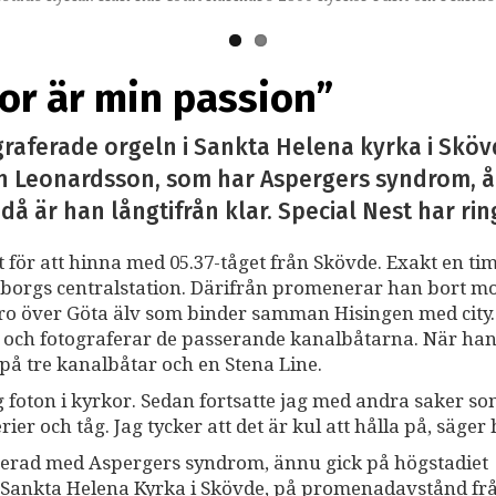
a av Stefan Leonardsson.
kor är min passion”
graferade orgeln i Sankta Helena kyrka i Skö
n Leonardsson, som har Aspergers syndrom, åk
då är han långtifrån klar. Special Nest har r
gt för att hinna med 05.37-tåget från Skövde. Exakt en t
teborgs centralstation. Därifrån promenerar han bort m
bro över Göta älv som binder samman Hisingen med city
id och fotograferar de passerande kanalbåtarna. När ha
t på tre kanalbåtar och en Stena Line.
ag foton i kyrkor. Sedan fortsatte jag med andra saker s
rier och tåg. Jag tycker att det är kul att hålla på, säger
serad med Aspergers syndrom, ännu gick på högstadiet
 Sankta Helena Kyrka i Skövde, på promenadavstånd fr