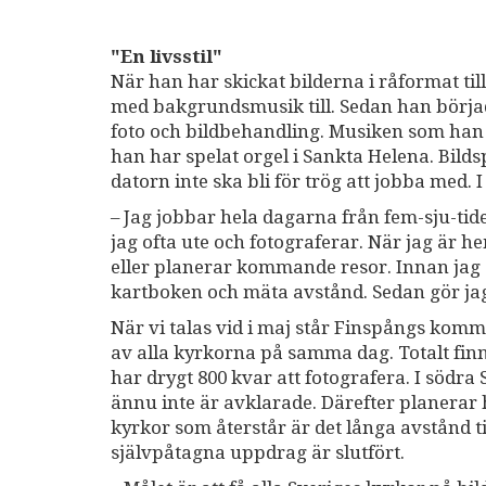
"En livsstil"
När han har skickat bilderna i råformat ti
med bakgrundsmusik till. Sedan han börjad
foto och bildbehandling. Musiken som han 
han har spelat orgel i Sankta Helena. Bild
datorn inte ska bli för trög att jobba med. 
– Jag jobbar hela dagarna från fem-sju-ti
jag ofta ute och fotograferar. När jag är h
eller planerar kommande resor. Innan jag å
kartboken och mäta avstånd. Sedan gör jag
När vi talas vid i maj står Finspångs komm
av alla kyrkorna på samma dag. Totalt finn
har drygt 800 kvar att fotografera. I söd
ännu inte är avklarade. Därefter planerar
kyrkor som återstår är det långa avstånd t
självpåtagna uppdrag är slutfört.