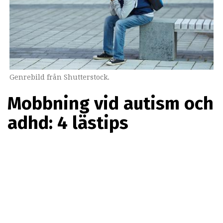
Genrebild från Shutterstock.
Mobbning vid autism och
adhd: 4 lästips
Elever med neuropsykiatriska diagnoser som adhd och
autism är dubbelt så utsatta för mobbning i skolan och
på nätet, något som enligt organisationen Friends kan
leda till både sämre skolresultat och psykisk ohälsa.
Special Nest har under åren publicerat flera artiklar om
denna viktiga fråga – här kommer 4 lästips för dig som
vill veta mer.