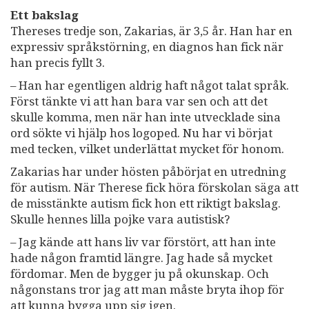
Ett bakslag
Thereses tredje son, Zakarias, är 3,5 år. Han har en
expressiv språkstörning, en diagnos han fick när
han precis fyllt 3.
– Han har egentligen aldrig haft något talat språk.
Först tänkte vi att han bara var sen och att det
skulle komma, men när han inte utvecklade sina
ord sökte vi hjälp hos logoped. Nu har vi börjat
med tecken, vilket underlättat mycket för honom.
Zakarias har under hösten påbörjat en utredning
för autism. När Therese fick höra förskolan säga att
de misstänkte autism fick hon ett riktigt bakslag.
Skulle hennes lilla pojke vara autistisk?
– Jag kände att hans liv var förstört, att han inte
hade någon framtid längre. Jag hade så mycket
fördomar. Men de bygger ju på okunskap. Och
någonstans tror jag att man måste bryta ihop för
att kunna bygga upp sig igen.