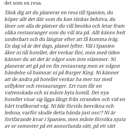
det som en resa.
Tänk dig att du planerar en resa till Spanien, du
köper allt det där som du kan tänkas behöva, du
läser om alla de platser du vill besöka och letar fram
olika restauranger som du vill äta på. Allt känns helt
underbart och du längtar efter att få komma iväg.
En dag så är det dags, planet lyfter. Väl i Spanien
åker ni till hotellet, det verkar fint, men med tiden
känner du att det är något som inte stämmer. Ni
planerar att gå på en fin restaurang men av någon
händelse så hamnar ni på Burger King. Ni känner
att de andra på hotellet verkar ha mer tur med
utflykter och restauranger. Ert rum får en
vattenskada och ni måste byta hotell. Det nya
hotellet visar sig ligga långt från stranden och vid en
hårt trafikerad väg. Ni blir förstås besvikna och
ledsna, varför skulle detta hända just oss!? Ni är
fortfarande kvar i Spanien, men måste försöka njuta
av er semester på ett annorlunda sätt, på ett sätt