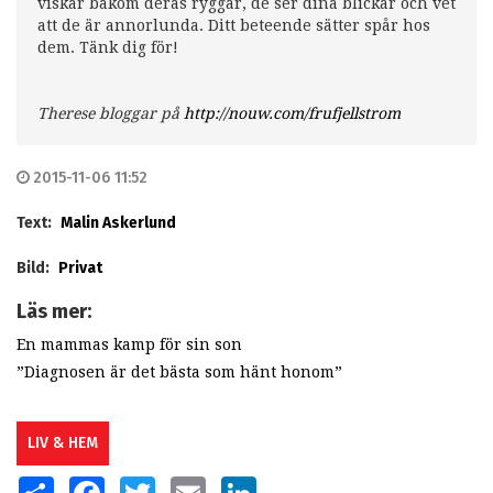
viskar bakom deras ryggar, de ser dina blickar och vet
att de är annorlunda. Ditt beteende sätter spår hos
dem. Tänk dig för!
Therese bloggar på
http://nouw.com/frufjellstrom
2015-11-06 11:52
Text:
Malin Askerlund
Bild:
Privat
Läs mer:
En mammas kamp för sin son
”Diagnosen är det bästa som hänt honom”
LIV & HEM
SHARE
FACEBOOK
TWITTER
EMAIL
LINKEDIN