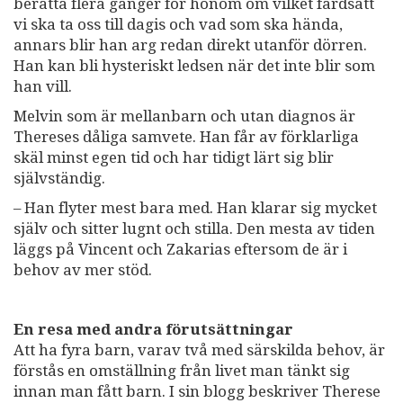
berätta flera gånger för honom om vilket färdsätt
vi ska ta oss till dagis och vad som ska hända,
annars blir han arg redan direkt utanför dörren.
Han kan bli hysteriskt ledsen när det inte blir som
han vill.
Melvin som är mellanbarn och utan diagnos är
Thereses dåliga samvete. Han får av förklarliga
skäl minst egen tid och har tidigt lärt sig blir
självständig.
– Han flyter mest bara med. Han klarar sig mycket
själv och sitter lugnt och stilla. Den mesta av tiden
läggs på Vincent och Zakarias eftersom de är i
behov av mer stöd.
En resa med andra förutsättningar
Att ha fyra barn, varav två med särskilda behov, är
förstås en omställning från livet man tänkt sig
innan man fått barn. I sin blogg beskriver Therese