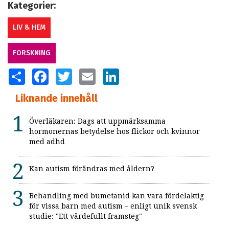
Kategorier:
LIV & HEM
FORSKNING
SHARE
FACEBOOK
TWITTER
EMAIL
LINKEDIN
Liknande innehåll
Överläkaren: Dags att uppmärksamma
hormonernas betydelse hos flickor och kvinnor
med adhd
Kan autism förändras med åldern?
Behandling med bumetanid kan vara fördelaktig
för vissa barn med autism – enligt unik svensk
studie: "Ett värdefullt framsteg"