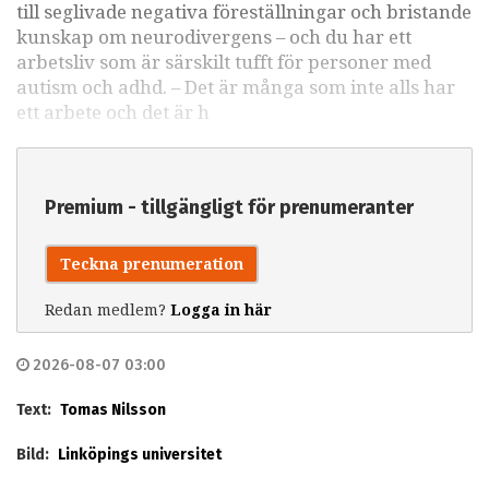
till seglivade negativa föreställningar och bristande
kunskap om neurodivergens – och du har ett
arbetsliv som är särskilt tufft för personer med
autism och adhd. – Det är många som inte alls har
ett arbete och det är h
Premium - tillgängligt för prenumeranter
Teckna prenumeration
Redan medlem?
Logga in här
2026-08-07 03:00
Text:
Tomas Nilsson
Bild:
Linköpings universitet