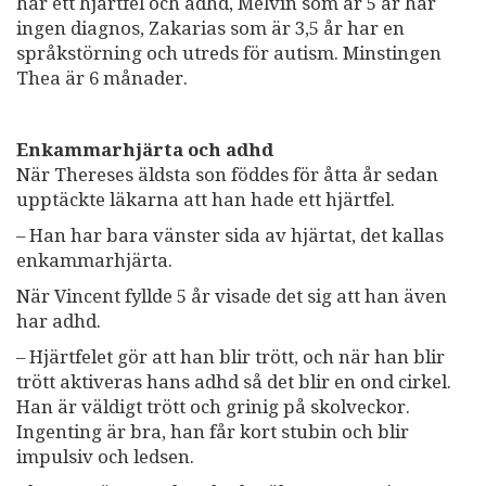
har ett hjärtfel och adhd, Melvin som är 5 år har
ingen diagnos, Zakarias som är 3,5 år har en
språkstörning och utreds för autism. Minstingen
Thea är 6 månader.
Enkammarhjärta och adhd
När Thereses äldsta son föddes för åtta år sedan
upptäckte läkarna att han hade ett hjärtfel.
– Han har bara vänster sida av hjärtat, det kallas
enkammarhjärta.
När Vincent fyllde 5 år visade det sig att han även
har adhd.
– Hjärtfelet gör att han blir trött, och när han blir
trött aktiveras hans adhd så det blir en ond cirkel.
Han är väldigt trött och grinig på skolveckor.
Ingenting är bra, han får kort stubin och blir
impulsiv och ledsen.