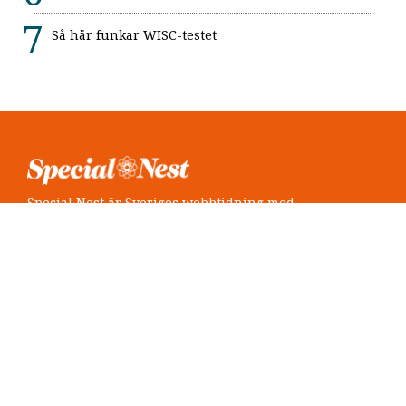
Så här funkar WISC-testet
Special Nest är Sveriges webbtidning med
neuropsykiatri i fokus.
Följ oss
Twitter @SpecialNest
Facebook Special Nest