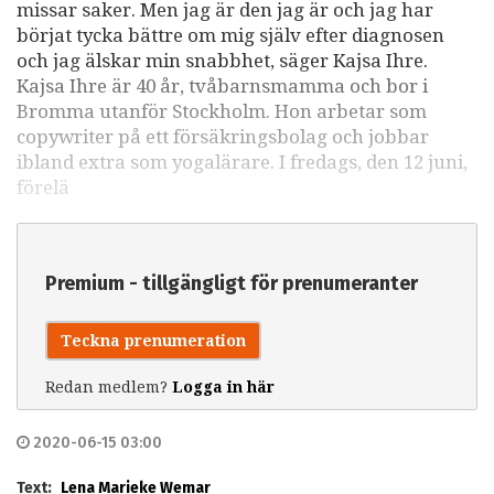
missar saker. Men jag är den jag är och jag har
börjat tycka bättre om mig själv efter diagnosen
och jag älskar min snabbhet, säger Kajsa Ihre.
Kajsa Ihre är 40 år, tvåbarnsmamma och bor i
Bromma utanför Stockholm. Hon arbetar som
copywriter på ett försäkringsbolag och jobbar
ibland extra som yogalärare. I fredags, den 12 juni,
förelä
Premium - tillgängligt för prenumeranter
Teckna prenumeration
Redan medlem?
Logga in här
2020-06-15 03:00
Text:
Lena Marieke Wemar