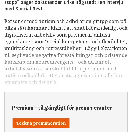
stopp”, säger doktoranden Erika Högstedt i en intervju
med Special Nest.
Personer med autism och adhd är en grupp som på
olika sätt hamnar i kläm i ett snabbföränderligt och
digitaliserat arbetsliv som premierar diffusa
egenskaper som ”social kompetens” och flexibilitet,
multitasking och ”stresstålighet”. Lägg i ekvationen
till seglivade negativa föreställningar och bristande
kunskap om neurodivergens – och du har ett
arbetsliv som är särskilt tufft för personer med
autism och adhd. – Det är många som inte alls har
ett arbete och det är h
Premium - tillgängligt för prenumeranter
Teckna prenumeration