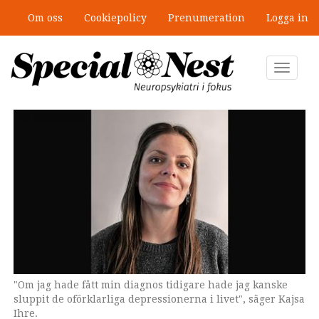
Hoppa
Om oss
Cookiepolicy
Prenumeration
Logga in
till
”Jobbet gick bra – just därför togs
huvudinnehåll
stödet bort”
Toggle
navigat
"Om jag hade fått min diagnos tidigare hade jag kanske
sluppit de oförklarliga depressionerna i livet", säger Kajsa
Ihre.