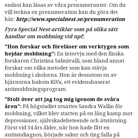
endast kan läsas av våra prenumeranter. Om du
vill teckna en prenumeration kan du göra det
här:
http://www.specialnest.se
/prenumeration
Fyra Special Nest-artiklar som på olika sätt
handlar om mobbning vid npf:
"Hon forskar och föreläser om verktygen som
hejdar mobbning":
En intervju med den finska
forskaren Christina Salmivalli, som bland annat
forskar om vilka metoder som kan stävja
mobbning i skolorna. Hon är dessutom en av
hjärnorna bakom KiVa, ett evidensbaserat
antimobbningsprogram.
”Stolt över att jag tog mig igenom de svåra
åren”:
På högstadiet utsattes Sandra Wallin för
mobbning, vilket blev starten på en lång kamp mot
depressioner, självskadebeteende och ätstörning.
Först vid 34 års ålder, när hon hade fått en
autismdiagnos, började saker och ting falla på