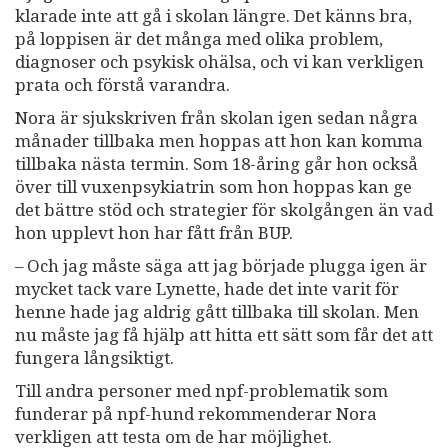
klarade inte att gå i skolan längre. Det känns bra,
på loppisen är det många med olika problem,
diagnoser och psykisk ohälsa, och vi kan verkligen
prata och förstå varandra.
Nora är sjukskriven från skolan igen sedan några
månader tillbaka men hoppas att hon kan komma
tillbaka nästa termin. Som 18-åring går hon också
över till vuxenpsykiatrin som hon hoppas kan ge
det bättre stöd och strategier för skolgången än vad
hon upplevt hon har fått från BUP.
– Och jag måste säga att jag började plugga igen är
mycket tack vare Lynette, hade det inte varit för
henne hade jag aldrig gått tillbaka till skolan. Men
nu måste jag få hjälp att hitta ett sätt som får det att
fungera långsiktigt.
Till andra personer med npf-problematik som
funderar på npf-hund rekommenderar Nora
verkligen att testa om de har möjlighet.