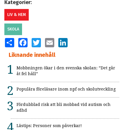
Kategorier:
LIV & HEM
SKOLA
SHARE
FACEBOOK
TWITTER
EMAIL
LINKEDIN
Liknande innehåll
Mobbningen ökar i den svenska skolan: ”Det går
åt fel håll”
Populära föreläsare inom npf och skolutveckling
Fördubblad risk att bli mobbad vid autism och
adhd
Lästips: Personer som påverkar!