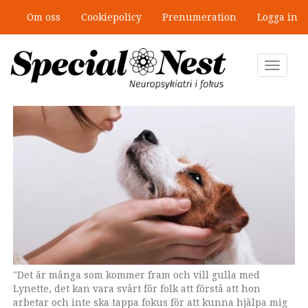
Hoppa
Om oss
Cookiepolicy
Prenumeration
Logga in
till
Mobbning vid autism och adhd: 4
huvudinnehåll
lästips
Toggle
navigat
"Det är många som kommer fram och vill gulla med
Lynette, det kan vara svårt för folk att förstå att hon
arbetar och inte ska tappa fokus för att kunna hjälpa mig