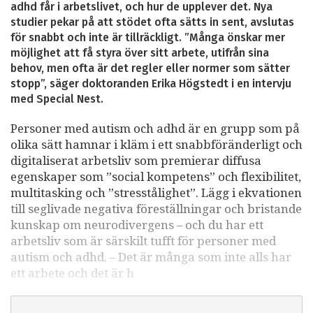
adhd får i arbetslivet, och hur de upplever det. Nya
studier pekar på att stödet ofta sätts in sent, avslutas
för snabbt och inte är tillräckligt. ”Många önskar mer
möjlighet att få styra över sitt arbete, utifrån sina
behov, men ofta är det regler eller normer som sätter
stopp”, säger doktoranden Erika Högstedt i en intervju
med Special Nest.
Personer med autism och adhd är en grupp som på
olika sätt hamnar i kläm i ett snabbföränderligt och
digitaliserat arbetsliv som premierar diffusa
egenskaper som ”social kompetens” och flexibilitet,
multitasking och ”stresstålighet”. Lägg i ekvationen
till seglivade negativa föreställningar och bristande
kunskap om neurodivergens – och du har ett
arbetsliv som är särskilt tufft för personer med
autism och adhd. – Det är många som inte alls har
ett arbete och det är h