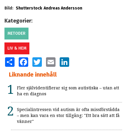
Bild:
Shutterstock
Andreas Andersson
Kategorier:
METODER
LIV & HEM
SHARE
FACEBOOK
TWITTER
EMAIL
LINKEDIN
Liknande innehåll
Fler självidentifierar sig som autistiska – utan att
ha en diagnos
Specialintressen vid autism är ofta missförstådda
– men kan vara en stor tillgång: "Ett bra sätt att få
vänner"