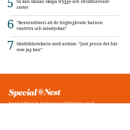
Så kan skolan skapa trygga och strukturerade
raster
”Resursslöseri att de högbegåvade barnen
vantrivs och misslyckas”
Skolbibliotekarie med autism: ”Just precis det här
som jag kan”
Special Nest är Sveriges webbtidning med
neuropsykiatri i fokus.
Följ oss
Twitter @SpecialNest