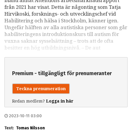
bland annat Attentions arbetsmarknadsrapport
från 2021 har visat. Detta är någonting som Tatja
Hirvikoski, forsknings- och utvecklingschef vid
Habilitering och hälsa i Stockholm, känner igen.
Ungefär hälften av alla autistiska personer som går
habiliteringens introduktionskurs till autism för
vuxna saknar sysselsättning – trots att de ofta
besitter en hög utbildningsnivå. – De aut
Premium - tillgängligt för prenumeranter
Teckna prenumeration
Redan medlem?
Logga in här
2023-10-11 03:00
Text:
Tomas Nilsson