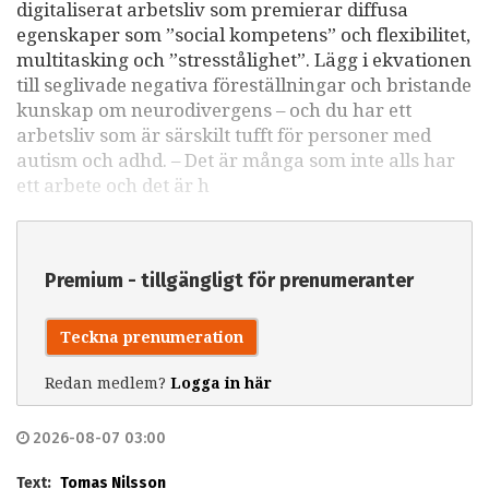
digitaliserat arbetsliv som premierar diffusa
egenskaper som ”social kompetens” och flexibilitet,
multitasking och ”stresstålighet”. Lägg i ekvationen
till seglivade negativa föreställningar och bristande
kunskap om neurodivergens – och du har ett
arbetsliv som är särskilt tufft för personer med
autism och adhd. – Det är många som inte alls har
ett arbete och det är h
Premium - tillgängligt för prenumeranter
Teckna prenumeration
Redan medlem?
Logga in här
2026-08-07 03:00
Text:
Tomas Nilsson