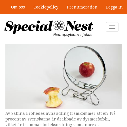
Hoppa
Om oss
Cookiepolicy
Prenumeration
Logga in
till
”Jobbet gick bra – just därför togs
huvudinnehåll
stödet bort”
Toggle
navigat
Av Sabina Brohedes avhandling framkommer att en-två
procent av svenskarna är drabbade av dysmorfofobi,
vilket är i samma storleksordning som anorexi.