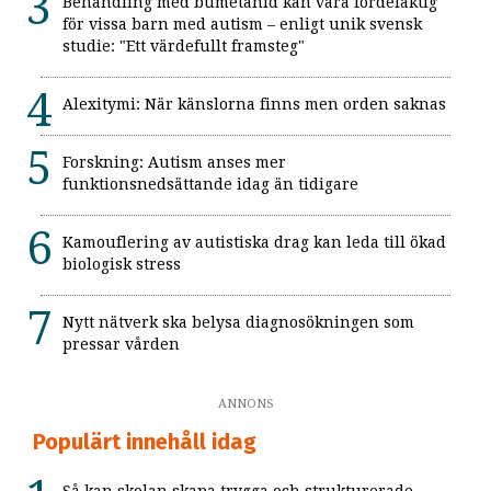
Behandling med bumetanid kan vara fördelaktig
för vissa barn med autism – enligt unik svensk
studie: "Ett värdefullt framsteg"
Alexitymi: När känslorna finns men orden saknas
Forskning: Autism anses mer
funktionsnedsättande idag än tidigare
Kamouflering av autistiska drag kan leda till ökad
biologisk stress
Nytt nätverk ska belysa diagnosökningen som
pressar vården
ANNONS
Populärt innehåll idag
Så kan skolan skapa trygga och strukturerade