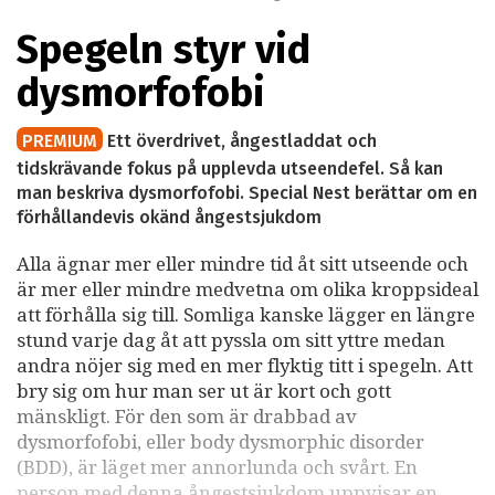
Spegeln styr vid
dysmorfofobi
PREMIUM
Ett överdrivet, ångestladdat och
tidskrävande fokus på upplevda utseendefel. Så kan
man beskriva dysmorfofobi. Special Nest berättar om en
förhållandevis okänd ångestsjukdom
Alla ägnar mer eller mindre tid åt sitt utseende och
är mer eller mindre medvetna om olika kroppsideal
att förhålla sig till. Somliga kanske lägger en längre
stund varje dag åt att pyssla om sitt yttre medan
andra nöjer sig med en mer flyktig titt i spegeln. Att
bry sig om hur man ser ut är kort och gott
mänskligt. För den som är drabbad av
dysmorfofobi, eller body dysmorphic disorder
(BDD), är läget mer annorlunda och svårt. En
person med denna ångestsjukdom uppvisar en