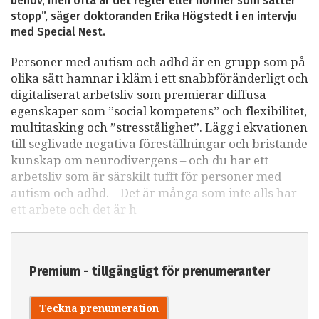
behov, men ofta är det regler eller normer som sätter
stopp”, säger doktoranden Erika Högstedt i en intervju
med Special Nest.
Personer med autism och adhd är en grupp som på
olika sätt hamnar i kläm i ett snabbföränderligt och
digitaliserat arbetsliv som premierar diffusa
egenskaper som ”social kompetens” och flexibilitet,
multitasking och ”stresstålighet”. Lägg i ekvationen
till seglivade negativa föreställningar och bristande
kunskap om neurodivergens – och du har ett
arbetsliv som är särskilt tufft för personer med
autism och adhd. – Det är många som inte alls har
ett arbete och det är h
Premium - tillgängligt för prenumeranter
Teckna prenumeration