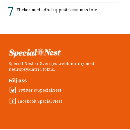
Flickor med adhd uppmärksammas inte
Special Nest är Sveriges webbtidning med
neuropsykiatri i fokus.
Följ oss
Twitter @SpecialNest
Facebook Special Nest