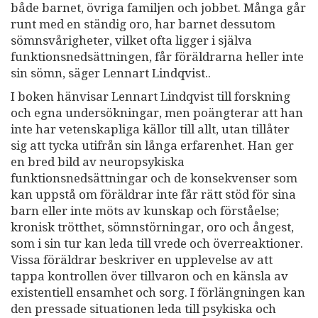
både barnet, övriga familjen och jobbet. Många går
runt med en ständig oro, har barnet dessutom
sömnsvårigheter, vilket ofta ligger i själva
funktionsnedsättningen, får föräldrarna heller inte
sin sömn, säger Lennart Lindqvist..
I boken hänvisar Lennart Lindqvist till forskning
och egna undersökningar, men poängterar att han
inte har vetenskapliga källor till allt, utan tillåter
sig att tycka utifrån sin långa erfarenhet. Han ger
en bred bild av neuropsykiska
funktionsnedsättningar och de konsekvenser som
kan uppstå om föräldrar inte får rätt stöd för sina
barn eller inte möts av kunskap och förståelse;
kronisk trötthet, sömnstörningar, oro och ångest,
som i sin tur kan leda till vrede och överreaktioner.
Vissa föräldrar beskriver en upplevelse av att
tappa kontrollen över tillvaron och en känsla av
existentiell ensamhet och sorg. I förlängningen kan
den pressade situationen leda till psykiska och