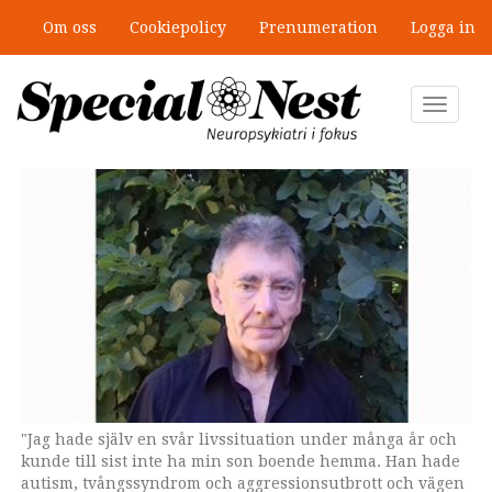
Hoppa
Om oss
Cookiepolicy
Prenumeration
Logga in
till
”Jobbet gick bra – just därför togs
huvudinnehåll
stödet bort”
Toggle
navigat
"Jag hade själv en svår livssituation under många år och
kunde till sist inte ha min son boende hemma. Han hade
autism, tvångssyndrom och aggressionsutbrott och vägen