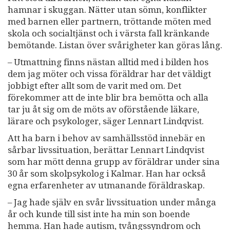
hamnar i skuggan. Nätter utan sömn, konflikter
med barnen eller partnern, tröttande möten med
skola och socialtjänst och i värsta fall kränkande
bemötande. Listan över svårigheter kan göras lång.
– Utmattning finns nästan alltid med i bilden hos
dem jag möter och vissa föräldrar har det väldigt
jobbigt efter allt som de varit med om. Det
förekommer att de inte blir bra bemötta och alla
tar ju åt sig om de möts av oförstående läkare,
lärare och psykologer, säger Lennart Lindqvist.
Att ha barn i behov av samhällsstöd innebär en
sårbar livssituation, berättar Lennart Lindqvist
som har mött denna grupp av föräldrar under sina
30 år som skolpsykolog i Kalmar. Han har också
egna erfarenheter av utmanande föräldraskap.
– Jag hade själv en svår livssituation under många
år och kunde till sist inte ha min son boende
hemma. Han hade autism, tvångssyndrom och