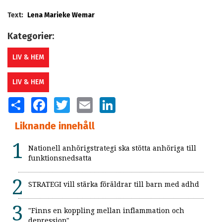
Text:
Lena Marieke Wemar
Kategorier:
LIV & HEM
LIV & HEM
SHARE
FACEBOOK
TWITTER
EMAIL
LINKEDIN
Liknande innehåll
Nationell anhörigstrategi ska stötta anhöriga till
funktionsnedsatta
STRATEGI vill stärka föräldrar till barn med adhd
"Finns en koppling mellan inflammation och
depression"