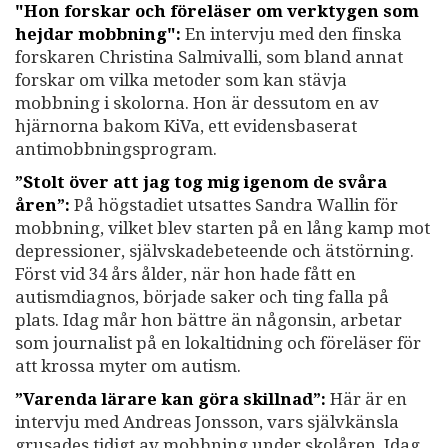
"Hon forskar och föreläser om verktygen som
hejdar mobbning":
En intervju med den finska
forskaren Christina Salmivalli, som bland annat
forskar om vilka metoder som kan stävja
mobbning i skolorna. Hon är dessutom en av
hjärnorna bakom KiVa, ett evidensbaserat
antimobbningsprogram.
”Stolt över att jag tog mig igenom de svåra
åren”:
På högstadiet utsattes Sandra Wallin för
mobbning, vilket blev starten på en lång kamp mot
depressioner, självskadebeteende och ätstörning.
Först vid 34 års ålder, när hon hade fått en
autismdiagnos, började saker och ting falla på
plats. Idag mår hon bättre än någonsin, arbetar
som journalist på en lokaltidning och föreläser för
att krossa myter om autism.
”Varenda lärare kan göra skillnad”:
Här är en
intervju med Andreas Jonsson, vars självkänsla
grusades tidigt av mobbning under skolåren. Idag