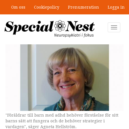
Hoppa
Om oss
Cookiepolicy
Prenumeration
Logga in
till
Mobbning vid autism och adhd: 4
huvudinnehåll
lästips
Toggle
navigat
"Föräldrar till barn med adhd behöver förståelse för sitt
STRATEGI finns i två versioner, en för föräldrar till yngre
Pappa Mikael Grapenholt är en av deltagarna i STRATEGI.
barns sätt att fungera och de behöver strategier i
barn och en för föräldrar till tonåringar.
vardagen", säger Agneta Hellström.