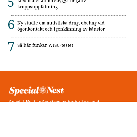
Med målet att förebygga negativ
kroppsuppfattning
Ny studie om autistiska drag, obehag vid
ögonkontakt och igenkänning av känslor
Så här funkar WISC-testet
Special Nest är Sveriges webbtidning med
neuropsykiatri i fokus.
Följ oss
Twitter @SpecialNest