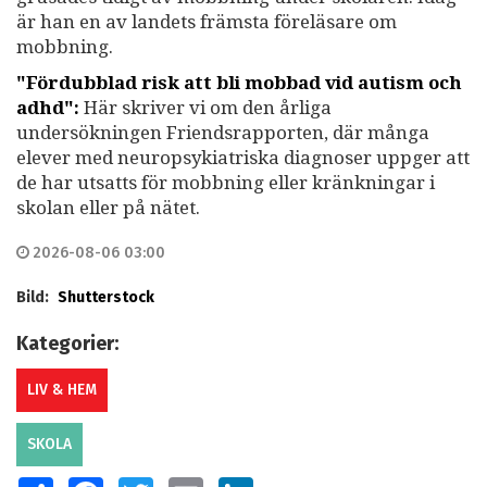
är han en av landets främsta föreläsare om
mobbning.
"Fördubblad risk att bli mobbad vid autism och
adhd":
Här skriver vi om den årliga
undersökningen Friendsrapporten, där många
elever med neuropsykiatriska diagnoser uppger att
de har utsatts för mobbning eller kränkningar i
skolan eller på nätet.
2026-08-06 03:00
Bild:
Shutterstock
Kategorier:
LIV & HEM
SKOLA
SHARE
FACEBOOK
TWITTER
EMAIL
LINKEDIN