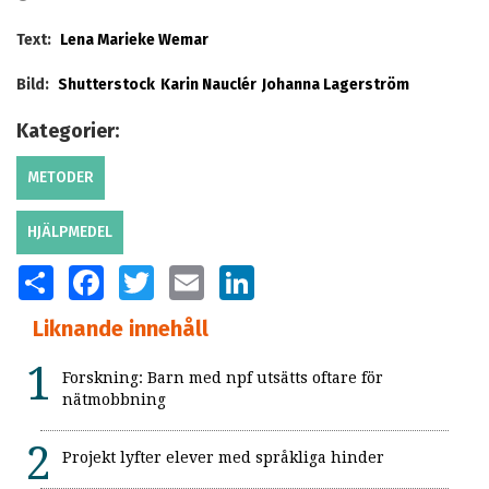
Text:
Lena Marieke Wemar
Bild:
Shutterstock
Karin Nauclér
Johanna Lagerström
Kategorier:
METODER
HJÄLPMEDEL
SHARE
FACEBOOK
TWITTER
EMAIL
LINKEDIN
Liknande innehåll
Forskning: Barn med npf utsätts oftare för
nätmobbning
Projekt lyfter elever med språkliga hinder