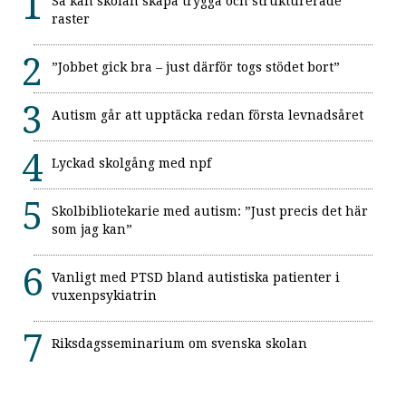
Så kan skolan skapa trygga och strukturerade
raster
”Jobbet gick bra – just därför togs stödet bort”
Autism går att upptäcka redan första levnadsåret
Lyckad skolgång med npf
Skolbibliotekarie med autism: ”Just precis det här
som jag kan”
Vanligt med PTSD bland autistiska patienter i
vuxenpsykiatrin
Riksdagsseminarium om svenska skolan