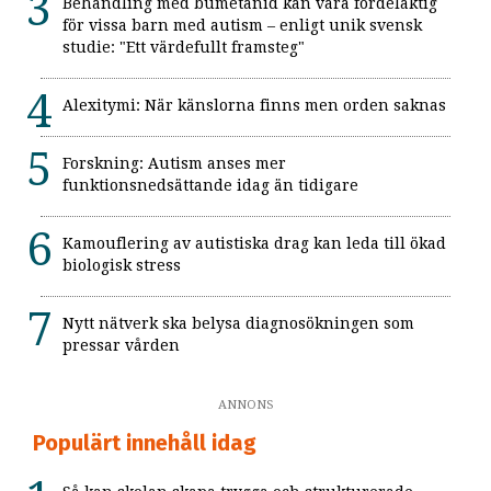
Behandling med bumetanid kan vara fördelaktig
för vissa barn med autism – enligt unik svensk
studie: "Ett värdefullt framsteg"
Alexitymi: När känslorna finns men orden saknas
Forskning: Autism anses mer
funktionsnedsättande idag än tidigare
Kamouflering av autistiska drag kan leda till ökad
biologisk stress
Nytt nätverk ska belysa diagnosökningen som
pressar vården
ANNONS
Populärt innehåll idag