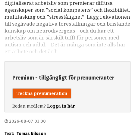
digitaliserat arbetsliv som premierar diffusa
egenskaper som ”social kompetens” och flexibilitet,
multitasking och ”stresstålighet”. Lägg i ekvationen
till seglivade negativa föreställningar och bristande
kunskap om neurodivergens – och du har ett
arbetsliv som är särskilt tufft för personer med
autism och adhd. – Det är många som inte alls har
ett arbete och det är h
Premium - tillgängligt för prenumeranter
Teckna prenumeration
Redan medlem?
Logga in här
2026-08-07 03:00
Text:
Tomas Nilsson