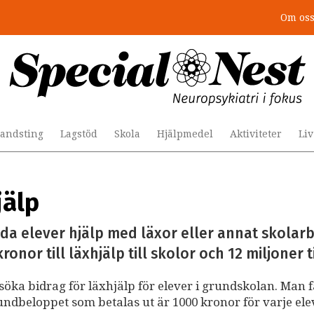
Om os
andsting
Lagstöd
Skola
Hjälpmedel
Aktiviteter
Li
jälp
juda elever hjälp med läxor eller annat skolarb
nor till läxhjälp till skolor och 12 miljoner ti
a bidrag för läxhjälp för elever i grundskolan. Man f
rundbeloppet som betalas ut är 1000 kronor för varje el