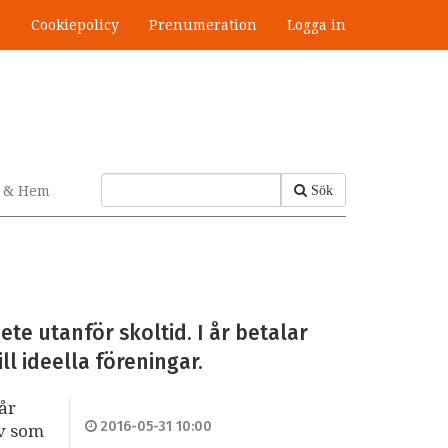
s
Cookiepolicy
Prenumeration
Logga in
v & Hem
Sök
ete utanför skoltid. I år betalar
ll ideella föreningar.
år
2016-05-31 10:00
ev som