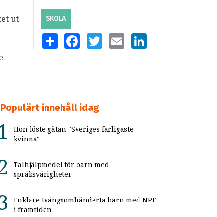
ket ut
SKOLA
SHARE
FACEBOOK
TWITTER
EMAIL
LINKEDIN
e
Populärt innehåll idag
Hon löste gåtan "Sveriges farligaste
kvinna"
Talhjälpmedel för barn med
språksvårigheter
Enklare tvångsomhänderta barn med NPF
i framtiden