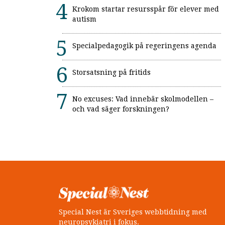
Krokom startar resursspår för elever med
autism
Specialpedagogik på regeringens agenda
Storsatsning på fritids
No excuses: Vad innebär skolmodellen –
och vad säger forskningen?
Special Nest är Sveriges webbtidning med
neuropsykiatri i fokus.