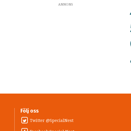
ANNONS
Följ oss
Twitter @SpecialNest