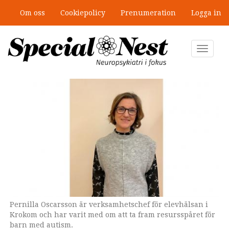
Hoppa
Om oss
Cookiepolicy
Prenumeration
Logga in
till
huvudinnehåll
Toggle
navigat
Pernilla Oscarsson är verksamhetschef för elevhälsan i
Annika Widén är rektor för Dvärsätts skola som erbjuder
I den lilla gruppen för elever med autism får
Krokom och har varit med om att ta fram resursspåret för
ett anpassat resursspår för barn med autism.
eleverna hjälp genom bildstöd och alla har en enskild fast
barn med autism.
arbetsplats i en lugnare vrå.