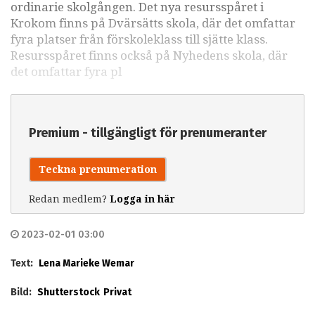
ordinarie skolgången. Det nya resursspåret i
Krokom finns på Dvärsätts skola, där det omfattar
fyra platser från förskoleklass till sjätte klass.
Resursspåret finns också på Nyhedens skola, där
det omfattar fyra pl
Premium - tillgängligt för prenumeranter
Teckna prenumeration
Redan medlem?
Logga in här
2023-02-01 03:00
Text:
Lena Marieke Wemar
Bild:
Shutterstock
Privat