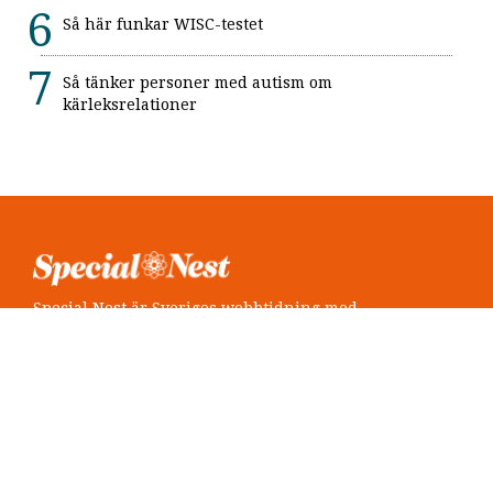
Så här funkar WISC-testet
Så tänker personer med autism om
kärleksrelationer
Special Nest är Sveriges webbtidning med
neuropsykiatri i fokus.
Följ oss
Twitter @SpecialNest
Facebook Special Nest