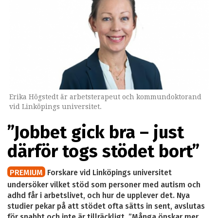
Erika Högstedt är arbetsterapeut och kommundoktorand
vid Linköpings universitet.
”Jobbet gick bra – just
därför togs stödet bort”
PREMIUM
Forskare vid Linköpings universitet
undersöker vilket stöd som personer med autism och
adhd får i arbetslivet, och hur de upplever det. Nya
studier pekar på att stödet ofta sätts in sent, avslutas
för snabbt och inte är tillräckligt. ”Många önskar mer