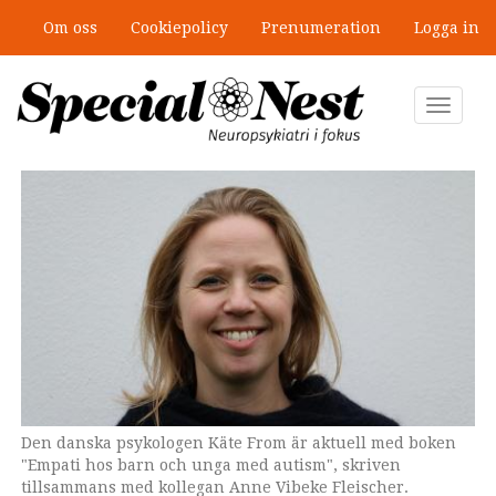
Hoppa
Om oss
Cookiepolicy
Prenumeration
Logga in
till
”Jobbet gick bra – just därför togs
huvudinnehåll
stödet bort”
Toggle
navigat
Den danska psykologen Käte From är aktuell med boken
Omslaget till den nya boken som tar upp ett ämne
"Empati hos barn och unga med autism", skriven
omgärdat av missuppfattningar: empati hos autistiska
tillsammans med kollegan Anne Vibeke Fleischer.
personer.