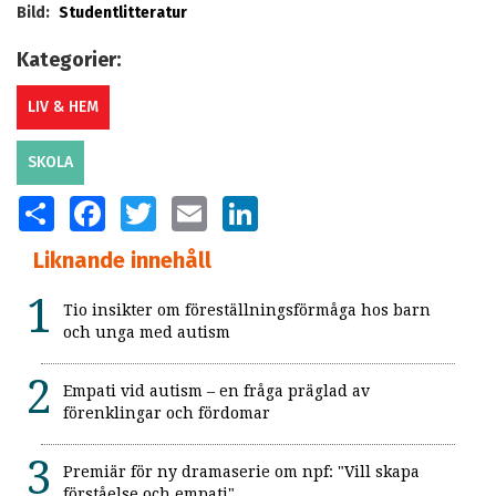
Bild:
Studentlitteratur
Kategorier:
LIV & HEM
SKOLA
SHARE
FACEBOOK
TWITTER
EMAIL
LINKEDIN
Liknande innehåll
Tio insikter om föreställningsförmåga hos barn
och unga med autism
Empati vid autism – en fråga präglad av
förenklingar och fördomar
Premiär för ny dramaserie om npf: "Vill skapa
förståelse och empati"