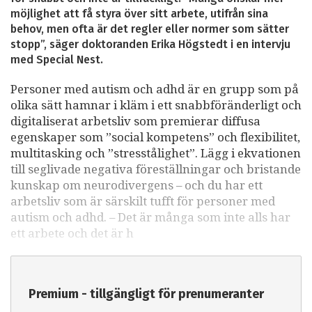
möjlighet att få styra över sitt arbete, utifrån sina
behov, men ofta är det regler eller normer som sätter
stopp”, säger doktoranden Erika Högstedt i en intervju
med Special Nest.
Personer med autism och adhd är en grupp som på
olika sätt hamnar i kläm i ett snabbföränderligt och
digitaliserat arbetsliv som premierar diffusa
egenskaper som ”social kompetens” och flexibilitet,
multitasking och ”stresstålighet”. Lägg i ekvationen
till seglivade negativa föreställningar och bristande
kunskap om neurodivergens – och du har ett
arbetsliv som är särskilt tufft för personer med
autism och adhd. – Det är många som inte alls har
ett arbete och det är h
Premium - tillgängligt för prenumeranter