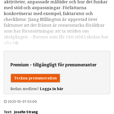
aktiviteter, anpassade måltider och hur det funkar
med stöd och anpassningar. Författarna
konkretiserar med exempel, faktarutor och
checklistor. Jiang Millington är uppretad över
faktumet att det främst är resursstarka föräldrar
som har förutsättningar att ta striden om
skolgången. – Barnen som får rätt stöd i skolan har
ofta f�
Premium - tillgängligt för prenumeranter
Teckna prenumeration
Redan medlem?
Logga in här
2025-10-01 03:00
Text:
Josefin Strang