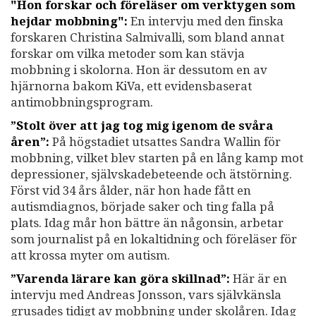
"Hon forskar och föreläser om verktygen som
hejdar mobbning":
En intervju med den finska
forskaren Christina Salmivalli, som bland annat
forskar om vilka metoder som kan stävja
mobbning i skolorna. Hon är dessutom en av
hjärnorna bakom KiVa, ett evidensbaserat
antimobbningsprogram.
”Stolt över att jag tog mig igenom de svåra
åren”:
På högstadiet utsattes Sandra Wallin för
mobbning, vilket blev starten på en lång kamp mot
depressioner, självskadebeteende och ätstörning.
Först vid 34 års ålder, när hon hade fått en
autismdiagnos, började saker och ting falla på
plats. Idag mår hon bättre än någonsin, arbetar
som journalist på en lokaltidning och föreläser för
att krossa myter om autism.
”Varenda lärare kan göra skillnad”:
Här är en
intervju med Andreas Jonsson, vars självkänsla
grusades tidigt av mobbning under skolåren. Idag