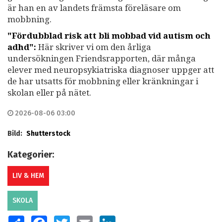
är han en av landets främsta föreläsare om
mobbning.
"Fördubblad risk att bli mobbad vid autism och
adhd":
Här skriver vi om den årliga
undersökningen Friendsrapporten, där många
elever med neuropsykiatriska diagnoser uppger att
de har utsatts för mobbning eller kränkningar i
skolan eller på nätet.
2026-08-06 03:00
Bild:
Shutterstock
Kategorier:
LIV & HEM
SKOLA
SHARE
FACEBOOK
TWITTER
EMAIL
LINKEDIN