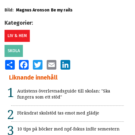
Bild:
Magnus Aronson
Be my rails
Kategorier:
LIV & HEM
SKOLA
SHARE
FACEBOOK
TWITTER
EMAIL
LINKEDIN
Liknande innehåll
Autistens överlevnadsguide till skolan: "Ska
fungera som ett stöd"
Förändrat skolstöd tas emot med glädje
10 tips på böcker med npf-fokus inför semestern