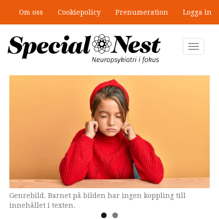
Hoppa
Om oss
Cookiepolicy
Prenumeration
Logga in
till
huvudinnehåll
Toggle
navigat
Genrebild. Barnet på bilden har ingen koppling till
Skolforskaren Martin Karlberg är projektledare för en stor
innehållet i texten.
studie för bättre studiero och ökad trygghet i skolorna.