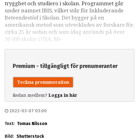
trygghet och studiero i skolan. Programmet går
under namnet IBIS, vilket står för Inkluderande
Beteendestöd i Skolan. Det bygger på en
amerikansk metod som utvecklades av forskare för
cirka 25 år sedan och som idag används på över
30 000 skolor i USA. Me
Premium - tillgängligt för prenumeranter
Teckna prenumeration
Redan medlem?
Logga in här
2022-03-07 03:00
Text:
Tomas Nilsson
Bild:
Shutterstock