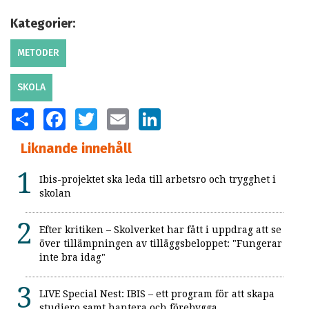
Kategorier:
METODER
SKOLA
SHARE
FACEBOOK
TWITTER
EMAIL
LINKEDIN
Liknande innehåll
Ibis-projektet ska leda till arbetsro och trygghet i
skolan
Efter kritiken – Skolverket har fått i uppdrag att se
över tillämpningen av tilläggsbeloppet: "Fungerar
inte bra idag"
LIVE Special Nest: IBIS – ett program för att skapa
studiero samt hantera och förebygga