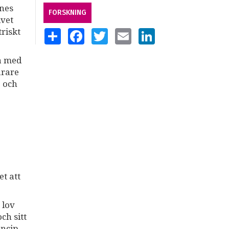
nnes
FORSKNING
ivet
riskt
SHARE
FACEBOOK
TWITTER
EMAIL
LINKEDIN
ta med
årare
e och
t att
 lov
ch sitt
incip