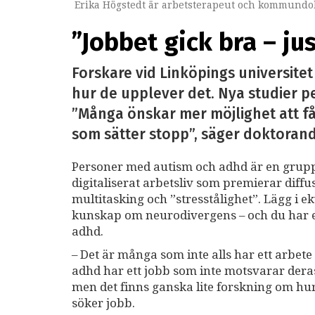
Erika Högstedt är arbetsterapeut och kommundok
”Jobbet gick bra – ju
Forskare vid Linköpings universite
hur de upplever det. Nya studier pek
”Många önskar mer möjlighet att få 
som sätter stopp”, säger doktorand
Personer med autism och adhd är en grupp 
digitaliserat arbetsliv som premierar diffu
multitasking och ”stresstålighet”. Lägg i e
kunskap om neurodivergens – och du har ett
adhd.
– Det är många som inte alls har ett arbete
adhd har ett jobb som inte motsvarar deras
men det finns ganska lite forskning om hur
söker jobb.