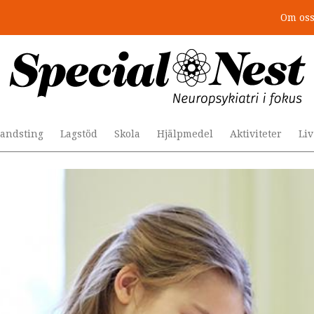
Om os
r togs stödet bort”
andsting
Lagstöd
Skola
Hjälpmedel
Aktiviteter
Li