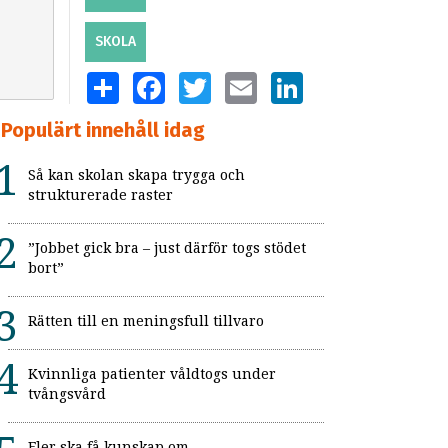
SKOLA
SHARE
FACEBOOK
TWITTER
EMAIL
LINKEDIN
Populärt innehåll idag
Så kan skolan skapa trygga och
strukturerade raster
”Jobbet gick bra – just därför togs stödet
bort”
Rätten till en meningsfull tillvaro
Kvinnliga patienter våldtogs under
tvångsvård
Fler ska få kunskap om