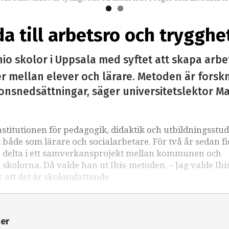
da till arbetsro och trygghe
io skolor i Uppsala med syftet att skapa arbet
er mellan elever och lärare. Metoden är forsk
nsnedsättningar, säger universitetslektor Mar
nstitutionen för pedagogik, didaktik och utbildningsstud
 både som lärare och socialarbetare. För två år sedan f
 delta i ett samverkansprojekt mellan kommunen och
i skolorna. Då valde han ut Ibis-metoden. – Jag valde Ibis
r att det är skolomfattande
ter