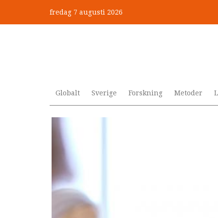
Hoppa
fredag 7 augusti 2026
till
”Jobbet gick bra – just därfö
huvudinnehåll
Globalt
Sverige
Forskning
Metoder
L