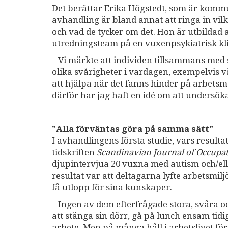
Det berättar Erika Högstedt, som är komm
avhandling är bland annat att ringa in vil
och vad de tycker om det. Hon är utbildad a
utredningsteam på en vuxenpsykiatrisk kli
– Vi märkte att individen tillsammans med
olika svårigheter i vardagen, exempelvis v
att hjälpa när det fanns hinder på arbetsm
därför har jag haft en idé om att undersöka
”Alla förväntas göra på samma sätt”
I avhandlingens första studie, vars result
tidskriften
Scandinavian Journal of Occupa
djupintervjua 20 vuxna med autism och/eller
resultat var att deltagarna lyfte arbetsmi
få utlopp för sina kunskaper.
– Ingen av dem efterfrågade stora, svåra o
att stänga sin dörr, gå på lunch ensam tidig
arbete. Men på många håll i arbetslivet fö