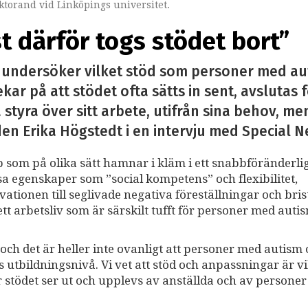
torand vid Linköpings universitet.
st därför togs stödet bort”
t undersöker vilket stöd som personer med aut
ar på att stödet ofta sätts in sent, avslutas fö
styra över sitt arbete, utifrån sina behov, me
en Erika Högstedt i en intervju med Special N
som på olika sätt hamnar i kläm i ett snabbföränderli
sa egenskaper som ”social kompetens” och flexibilitet,
kvationen till seglivade negativa föreställningar och bri
 arbetsliv som är särskilt tufft för personer med auti
 och det är heller inte ovanligt att personer med autism
 utbildningsnivå. Vi vet att stöd och anpassningar är vi
 stödet ser ut och upplevs av anställda och av persone