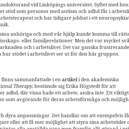
undoktorand vid Linköpings universitet. Syftet med he
ket stöd som personer med autism och adhd får i arbetsl
rbetsterapeut och har tidigare jobbat i ett neuropsykiat
nik.
 sina anhöriga och med vår hjälp kunde komma till rät
änskaps- eller familjerelationer. Men det var mycket sv
arknaden och i arbetslivet. Det var ganska frustrerand
 hur stödet i arbetslivet ser ut för den här gruppen.
at finns sammanfattade i en
artikel
i den akademiska
tional Therapy
, bestämde sig Erika Högstedt för att
 adhd, där vissa hade ett arbete, andra inte. Ett viktigt
ljön som avgörande för deras arbetsförmåga och möjlighe
ch dyra anpassningar. Det handlar om att exempelvis få
are eller att få mer möjlighet att styra sina arbetstider o
rväntas alla anställda vara men framför allt
göra
på i pr