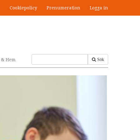
s
Cookiepolicy
Prenumeration
Logga in
v & Hem
Sök