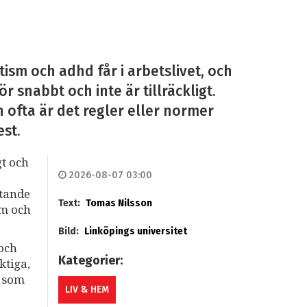
ism och adhd får i arbetslivet, och
r snabbt och inte är tillräckligt.
n ofta är det regler eller normer
est.
gt och
2026-08-07 03:00
stande
Text:
Tomas Nilsson
sm och
Bild:
Linköpings universitet
 och
Kategorier:
ktiga,
r som
LIV & HEM