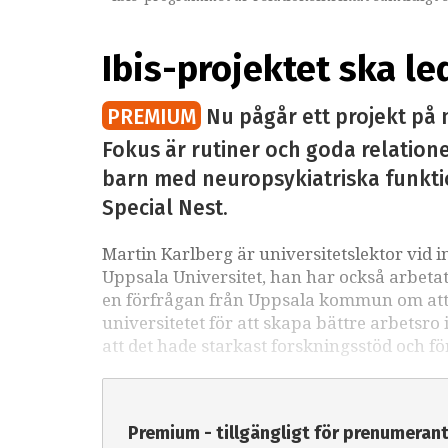
Ibis-projektet ska le
PREMIUM
Nu pågår ett projekt på n
Fokus är rutiner och goda relation
barn med neuropsykiatriska funktio
Special Nest.
Martin Karlberg är universitetslektor vid i
Uppsala Universitet, han har också arbetat
en förfrågan från Uppsala kommun om att
universitetet för att skapa bättre arbetsro 
att det hade starkast forskningsstöd och fö
Premium - tillgängligt för prenumeran