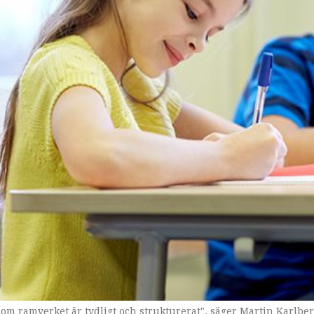
som ramverket är tydligt och strukturerat", säger Martin Karlber
r genomförandet av Ibis-projektet i Uppsala.