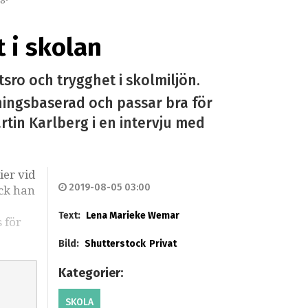
t i skolan
sro och trygghet i skolmiljön.
ningsbaserad och passar bra för
tin Karlberg i en intervju med
ier vid
2019-08-05 03:00
ick han
Text:
Lena Marieke Wemar
 för
Bild:
Shutterstock
Privat
Kategorier:
SKOLA