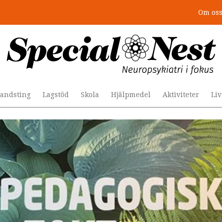
Om os
r togs stödet bort”
andsting
Lagstöd
Skola
Hjälpmedel
Aktiviteter
Li