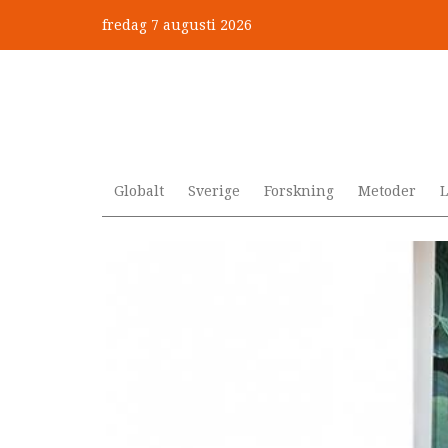
Hoppa
fredag 7 augusti 2026
till
”Jobbet gick bra – just därfö
huvudinnehåll
Globalt
Sverige
Forskning
Metoder
L