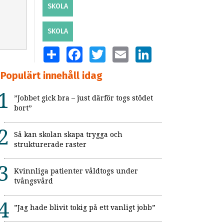
SKOLA
SKOLA
SHARE
FACEBOOK
TWITTER
EMAIL
LINKEDIN
Populärt innehåll idag
”Jobbet gick bra – just därför togs stödet
bort”
Så kan skolan skapa trygga och
strukturerade raster
Kvinnliga patienter våldtogs under
tvångsvård
”Jag hade blivit tokig på ett vanligt jobb”