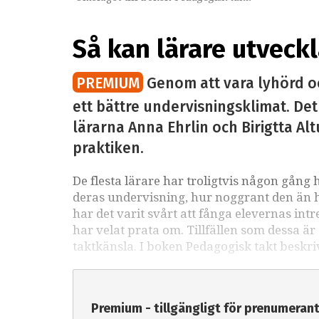
Så kan lärare utveck
PREMIUM
Genom att vara lyhörd och
ett bättre undervisningsklimat. De
lärarna Anna Ehrlin och Birigtta Al
praktiken.
De flesta lärare har troligtvis någon gång 
deras undervisning, hur noggrant den än ha
har det varit svårt att fånga elevernas in
har velat prata om. Tillfällen som dessa 
taktkänsla. I boken Pedagogisk takt beskr
Premium - tillgängligt för prenumeran