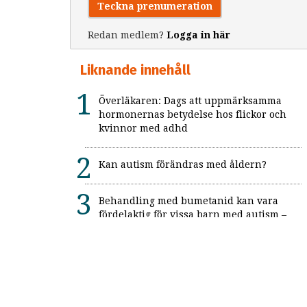
Teckna prenumeration
Redan medlem?
Logga in här
Liknande innehåll
Överläkaren: Dags att uppmärksamma
hormonernas betydelse hos flickor och
kvinnor med adhd
Kan autism förändras med åldern?
Behandling med bumetanid kan vara
fördelaktig för vissa barn med autism –
enligt unik svensk studie: "Ett värdefullt
framsteg"
Alexitymi: När känslorna finns men
orden saknas