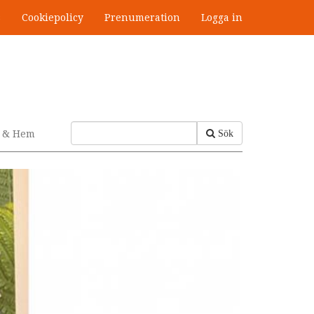
s
Cookiepolicy
Prenumeration
Logga in
v & Hem
Sök