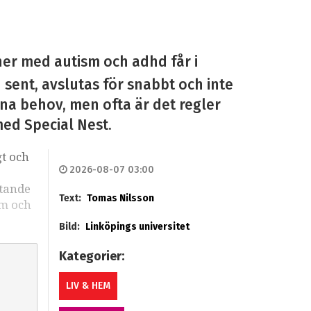
ner med autism och adhd får i
n sent, avslutas för snabbt och inte
sina behov, men ofta är det regler
med Special Nest.
gt och
2026-08-07 03:00
stande
Text:
Tomas Nilsson
sm och
Bild:
Linköpings universitet
Kategorier:
LIV & HEM