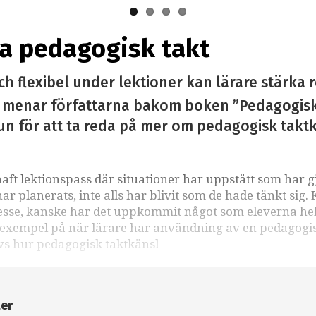
la pedagogisk takt
 flexibel under lektioner kan lärare stärka r
t menar författarna bakom boken ”Pedagogisk 
tun för att ta reda på mer om pedagogisk takt
haft lektionspass där situationer har uppstått som har gj
r planerats, inte alls har blivit som de hade tänkt sig.
tresse, kanske har det uppkommit något som eleverna hel
är exempel på när lärare har användning av en pedagogi
ivs hur pedagogisk taktkänsl
ter