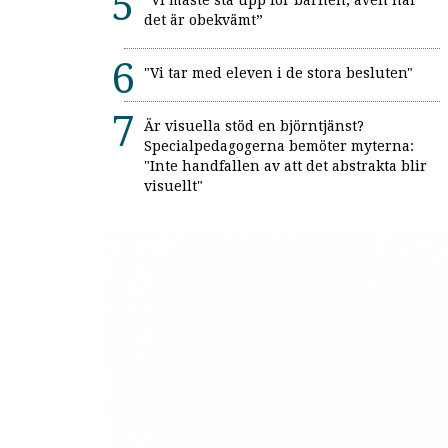
“Vi måste stå upp för barnen, även när
det är obekvämt”
"Vi tar med eleven i de stora besluten"
Är visuella stöd en björntjänst?
Specialpedagogerna bemöter myterna:
"Inte handfallen av att det abstrakta blir
visuellt"