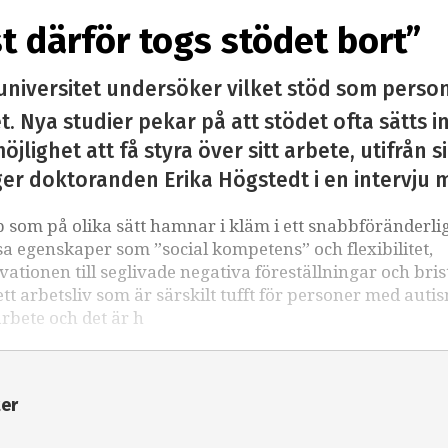
st därför togs stödet bort”
universitet undersöker vilket stöd som perso
. Nya studier pekar på att stödet ofta sätts i
öjlighet att få styra över sitt arbete, utifrån 
ger doktoranden Erika Högstedt i en intervju 
som på olika sätt hamnar i kläm i ett snabbföränderli
sa egenskaper som ”social kompetens” och flexibilitet,
kvationen till seglivade negativa föreställningar och bri
 arbetsliv som är särskilt tufft för personer med auti
arbete och det är h
ter