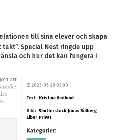
elationen till sina elever och skapa
takt”. Special Nest ringde upp
känsla och hur det kan fungera i
ort att
2023-05-26 03:00
 Kanske
lre
Text:
Kristina Hedlund
sk
Bild:
Shutterstock
Jonas Billberg
Liber
Privat
Kategorier: