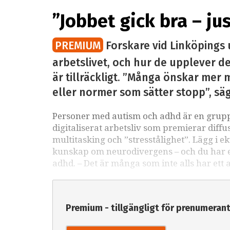
”Jobbet gick bra – ju
PREMIUM
Forskare vid Linköpings 
arbetslivet, och hur de upplever det
är tillräckligt. ”Många önskar mer m
eller normer som sätter stopp”, sä
Personer med autism och adhd är en grupp 
digitaliserat arbetsliv som premierar diffu
multitasking och ”stresstålighet”. Lägg i e
kunskap om neurodivergens – och du har ett
adhd. – Det är många som inte alls har ett 
Premium - tillgängligt för prenumeran