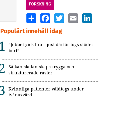
FORSKNING
SHARE
FACEBOOK
TWITTER
EMAIL
LINKEDIN
Populärt innehåll idag
”Jobbet gick bra – just därför togs stödet
bort”
Så kan skolan skapa trygga och
strukturerade raster
Kvinnliga patienter våldtogs under
tvångsvård
”Jag hade blivit tokig på ett vanligt jobb”
Kopplingen mellan psykiatriska
diagnoser och brottslighet hos unga