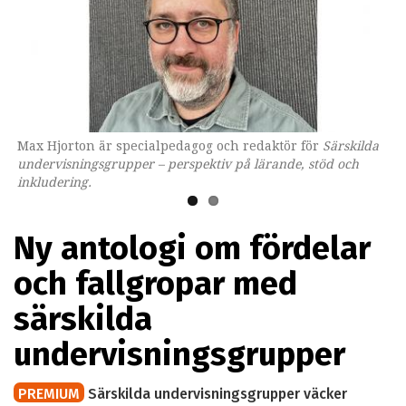
Max Hjorton är specialpedagog och redaktör för
Omslaget till boken som ges ut av Lärarförlaget.
Särskilda
undervisningsgrupper – perspektiv på lärande, stöd och
inkludering.
Ny antologi om fördelar
och fallgropar med
särskilda
undervisningsgrupper
PREMIUM
Särskilda undervisningsgrupper väcker