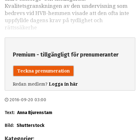
Kvalitetsgranskningen av den undervisning som
bedrevs vid HVB-hemmen visade att den ofta inte
uppfyllde dagens krav på tydlighet och
rättssäkerhe
Premium - tillgängligt för prenumeranter
Teckna prenumeration
Redan medlem?
Logga in här
2016-09-20 03:00
Text:
Anna Bjurenstam
Bild:
Shutterstock
Kategorier: