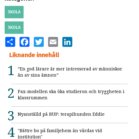
SKOLA
SKOLA
SHARE
FACEBOOK
TWITTER
EMAIL
LINKEDIN
Liknande innehåll
”En god lärare är mer intresserad av människor
än av sina ämnen”
Pax-modellen ska öka studieron och tryggheten i
klassrummen
Nyanställd på BUP: terapihunden Eddie
"Bättre bo på familjehem än vårdas vid
institution"