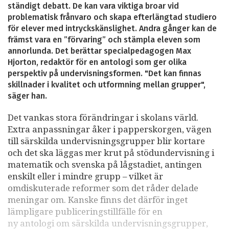
ständigt debatt. De kan vara viktiga broar vid
problematisk frånvaro och skapa efterlängtad studiero
för elever med intryckskänslighet. Andra gånger kan de
främst vara en ”förvaring” och stämpla eleven som
annorlunda. Det berättar specialpedagogen Max
Hjorton, redaktör för en antologi som ger olika
perspektiv på undervisningsformen. "Det kan finnas
skillnader i kvalitet och utformning mellan grupper",
säger han.
Det vankas stora förändringar i skolans värld.
Extra anpassningar åker i papperskorgen, vägen
till särskilda undervisningsgrupper blir kortare
och det ska läggas mer krut på stödundervisning i
matematik och svenska på lågstadiet, antingen
enskilt eller i mindre grupp – vilket är
omdiskuterade reformer som det råder delade
meningar om. Kanske finns det därför inget
lämpligare publiceringstillfälle för en
ny antologi om särskilda undervisningsgrupper,