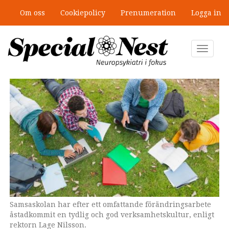
Hoppa
Om oss
Cookiepolicy
Prenumeration
Logga in
till
Ny antologi om fördelar och
huvudinnehåll
fallgropar med särskilda
undervisningsgrupper
Toggle
navigat
Samsaskolan har efter ett omfattande förändringsarbete
åstadkommit en tydlig och god verksamhetskultur, enligt
rektorn Lage Nilsson.