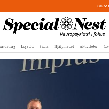
Om os
: 4 lästips
andsting
Lagstöd
Skola
Hjälpmedel
Aktiviteter
Li