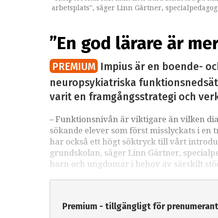
arbetsplats", säger Linn Gärtner, specialpedagog
”En god lärare är me
PREMIUM
Impius är en boende- och 
neuropsykiatriska funktionsnedsät
varit en framgångsstrategi och ver
– Funktionsnivån är viktigare än vilken di
sökande elever som först misslyckats i en 
har också ett högt söktryck till vårt intr
grundskolan, säger Linn Gärtner, special
barn och ungdomar i behov av särskilt stö
Premium - tillgängligt för prenumeran