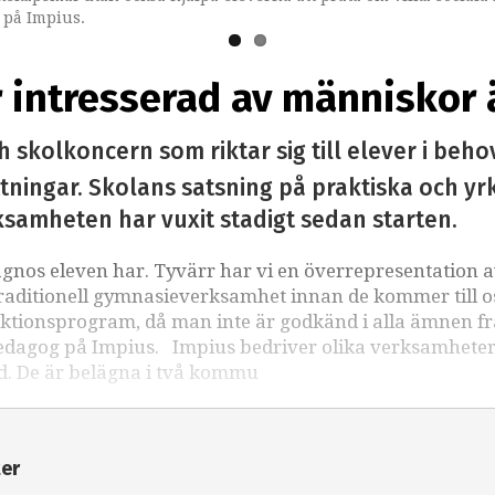
 på Impius.
r intresserad av människor
skolkoncern som riktar sig till elever i beho
tningar. Skolans satsning på praktiska och yr
ksamheten har vuxit stadigt sedan starten.
agnos eleven har. Tyvärr har vi en överrepresentation 
traditionell gymnasieverksamhet innan de kommer till os
oduktionsprogram, då man inte är godkänd i alla ämnen f
pedagog på Impius. Impius bedriver olika verksamheter
d. De är belägna i två kommu
ter