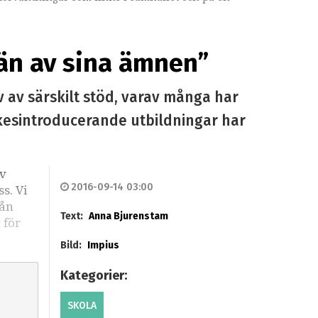
 än av sina ämnen”
v av särskilt stöd, varav många har
kesintroducerande utbildningar har
av
2016-09-14 03:00
s. Vi
rån
Text:
Anna Bjurenstam
 för
Bild:
Impius
Kategorier:
SKOLA