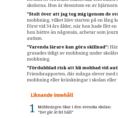
skolorna. Hon är dessutom en av hjärnor
”Stolt över att jag tog mig igenom de sv
mobbning, vilket blev starten på en lång 
Först vid 34 års ålder, när hon hade fått e
hon bättre än någonsin, arbetar som journa
autism.
”Varenda lärare kan göra skillnad”:
Här 
grusades tidigt av mobbning under skolåre
mobbning.
"Fördubblad risk att bli mobbad vid au
Friendsrapporten, där många elever med ne
mobbning eller kränkningar i skolan eller 
Liknande innehåll
Mobbningen ökar i den svenska skolan:
”Det går åt fel håll”