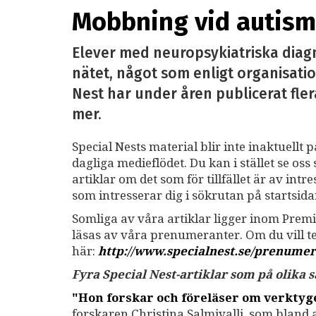
Mobbning vid autism 
Elever med neuropsykiatriska diag
nätet, något som enligt organisatio
Nest har under åren publicerat fler
mer.
Special Nests material blir inte inaktuellt 
dagliga medieflödet. Du kan i stället se o
artiklar om det som för tillfället är av int
som intresserar dig i sökrutan på startsid
Somliga av våra artiklar ligger inom Premi
läsas av våra prenumeranter. Om du vill 
här:
http://www.specialnest.se
/prenumer
Fyra Special Nest-artiklar som på olika
"Hon forskar och föreläser om verkty
forskaren Christina Salmivalli, som bland