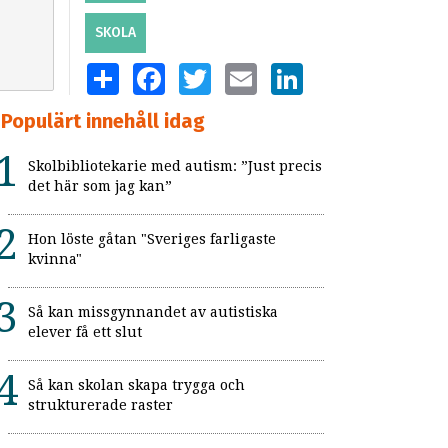
SKOLA
SHARE
FACEBOOK
TWITTER
EMAIL
LINKEDIN
Populärt innehåll idag
Skolbibliotekarie med autism: ”Just precis
det här som jag kan”
Hon löste gåtan "Sveriges farligaste
kvinna"
Så kan missgynnandet av autistiska
elever få ett slut
Så kan skolan skapa trygga och
strukturerade raster