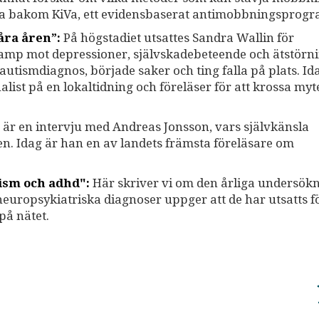
na bakom KiVa, ett evidensbaserat antimobbningsprogr
åra åren”:
På högstadiet utsattes Sandra Wallin för
kamp mot depressioner, självskadebeteende och ätstörni
n autismdiagnos, började saker och ting falla på plats. I
list på en lokaltidning och föreläser för att krossa my
är en intervju med Andreas Jonsson, vars självkänsla
n. Idag är han en av landets främsta föreläsare om
tism och adhd":
Här skriver vi om den årliga undersök
uropsykiatriska diagnoser uppger att de har utsatts f
på nätet.