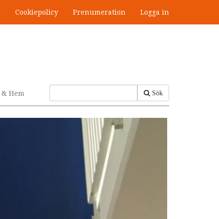
s
Cookiepolicy
Prenumeration
Logga in
v & Hem
Sök