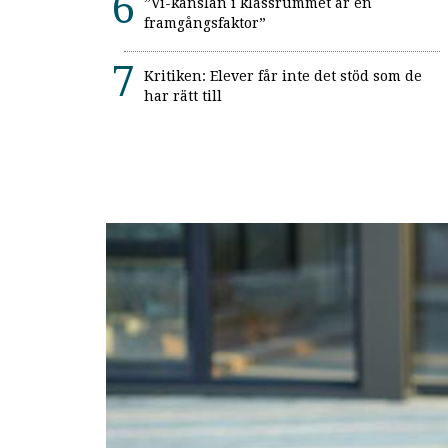
”Vi-känslan i klassrummet är en
framgångsfaktor”
Kritiken: Elever får inte det stöd som de
har rätt till