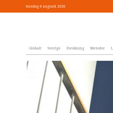
Hoppa
torsdag 6 augusti 2026
till
Mobbning vid autism och adhd
huvudinnehåll
Globalt
Sverige
Forskning
Metoder
L