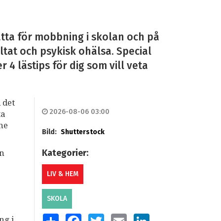
tta för mobbning i skolan och på
ltat och psykisk ohälsa. Special
4 lästips för dig som vill veta
 det
2026-08-06 03:00
ta
mne
Bild:
Shutterstock
Kategorier:
an
LIV & HEM
SKOLA
a
SHARE
FACEBOOK
TWITTER
EMAIL
LINKEDIN
ng i