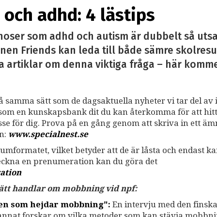
och adhd: 4 lästips
noser som adhd och autism är dubbelt så utsa
nen Friends kan leda till både sämre skolresu
a artiklar om denna viktiga fråga – här kommer 
på samma sätt som de dagsaktuella nyheter vi tar del av i
ss som en kunskapsbank dit du kan återkomma för att hit
resse för dig. Prova på en gång genom att skriva in ett ä
an:
www.specialnest.se
umformatet, vilket betyder att de är låsta och endast k
teckna en prenumeration kan du göra det
ation
 sätt handlar om mobbning vid npf:
gen som hejdar mobbning":
En intervju med den finsk
 annat forskar om vilka metoder som kan stävja mobbni