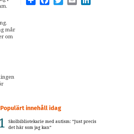
am.
ng.
dag mår
ter om
ningen
ör
Populärt innehåll idag
Skolbibliotekarie med autism: ”Just precis
det här som jag kan”