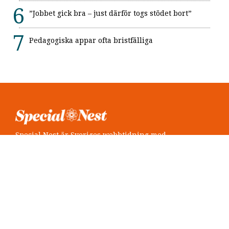
”Jobbet gick bra – just därför togs stödet bort”
Pedagogiska appar ofta bristfälliga
Special Nest är Sveriges webbtidning med
neuropsykiatri i fokus.
Följ oss
Twitter @SpecialNest
Facebook Special Nest