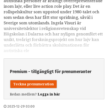
autistiska personer är kraftigt överrepresenterade
inom lajv, eller live action role play. Det är en
rollspelskultur som uppstod under 1980-talet och
som sedan dess har fått stor spridning, såväl i
Sverige som utomlands. Ingela Visuri är
universitetslektor i religionsvetenskap vid
Högskolan i Dalarna och har nyligen genomfört ett
unikt, treårigt forskningsprojekt om hur lajv kan
underlätta och förbättra skolsituationen för
autistiska ele
Premium - tillgängligt för prenumeranter
Teckna prenumeration
Redan medlem?
Logga in här
2025-12-29 03:00