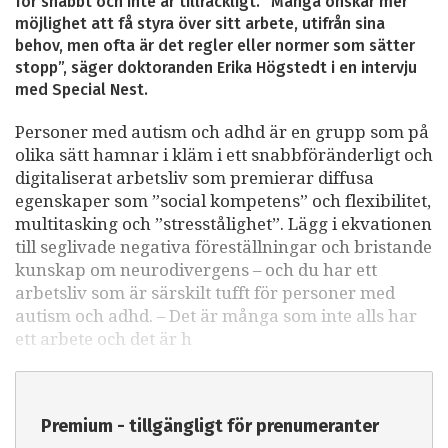
för snabbt och inte är tillräckligt. ”Många önskar mer
möjlighet att få styra över sitt arbete, utifrån sina
behov, men ofta är det regler eller normer som sätter
stopp”, säger doktoranden Erika Högstedt i en intervju
med Special Nest.
Personer med autism och adhd är en grupp som på
olika sätt hamnar i kläm i ett snabbföränderligt och
digitaliserat arbetsliv som premierar diffusa
egenskaper som ”social kompetens” och flexibilitet,
multitasking och ”stresstålighet”. Lägg i ekvationen
till seglivade negativa föreställningar och bristande
kunskap om neurodivergens – och du har ett
arbetsliv som är särskilt tufft för personer med
autism och adhd. – Det är många som inte alls har
ett arbete och det är h
Premium - tillgängligt för prenumeranter