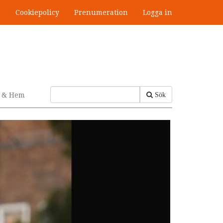
s
Cookiepolicy
Prenumeration
Logga in
v & Hem
Sök