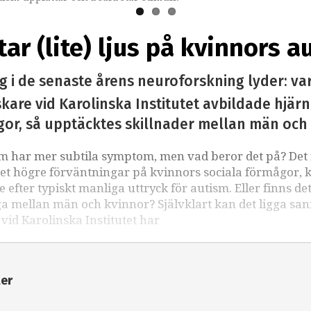
ar (lite) ljus på kvinnors a
 i de senaste årens neuroforskning lyder: varf
are vid Karolinska Institutet avbildade hjär
or, så upptäcktes skillnader mellan män och 
ism har mer subtila symptom, men vad beror det på? Det 
let högre förväntningar på kvinnors sociala förmågor, 
efter typiskt manliga uttryck för autism. Eller finns de
a mellan män och kvinnor? Självklart kan det ligga san
 vid Karolinska Institutet har
ter