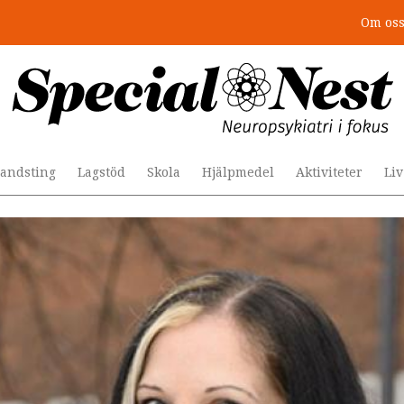
Om os
r togs stödet bort”
andsting
Lagstöd
Skola
Hjälpmedel
Aktiviteter
Li