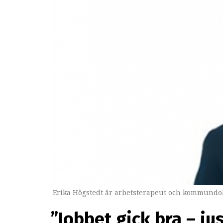
Erika Högstedt är arbetsterapeut och kommundok
”Jobbet gick bra – ju