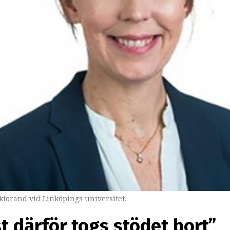
torand vid Linköpings universitet.
st därför togs stödet bort”