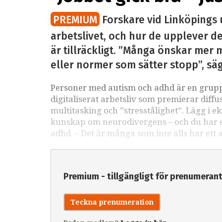
PREMIUM
Forskare vid Linköpings 
arbetslivet, och hur de upplever det
är tillräckligt. ”Många önskar mer m
eller normer som sätter stopp”, sä
Personer med autism och adhd är en grupp 
digitaliserat arbetsliv som premierar diffu
multitasking och ”stresstålighet”. Lägg i e
kunskap om neurodivergens – och du har ett
adhd. – Det är många som inte alls har ett 
Premium - tillgängligt för prenumeran
Teckna prenumeration