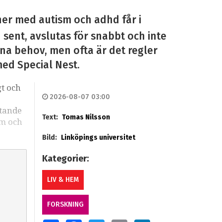
ner med autism och adhd får i
n sent, avslutas för snabbt och inte
sina behov, men ofta är det regler
med Special Nest.
gt och
2026-08-07 03:00
stande
Text:
Tomas Nilsson
sm och
Bild:
Linköpings universitet
Kategorier:
LIV & HEM
FORSKNING