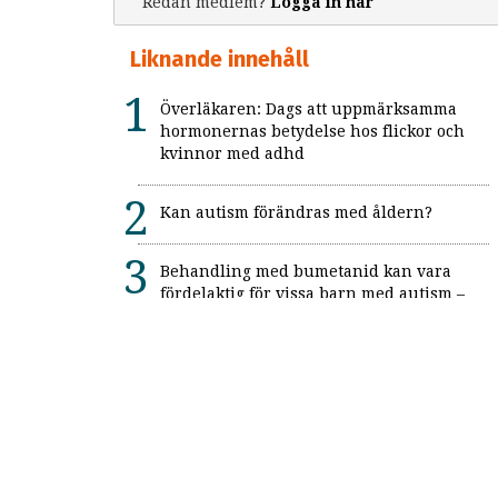
Redan medlem?
Logga in här
Liknande innehåll
Överläkaren: Dags att uppmärksamma
hormonernas betydelse hos flickor och
kvinnor med adhd
Kan autism förändras med åldern?
Behandling med bumetanid kan vara
fördelaktig för vissa barn med autism –
enligt unik svensk studie: "Ett värdefullt
framsteg"
Alexitymi: När känslorna finns men
orden saknas
Forskning: Autism anses mer