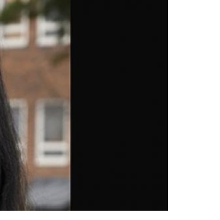
å KIND, ett kompetenscentrum om npf.