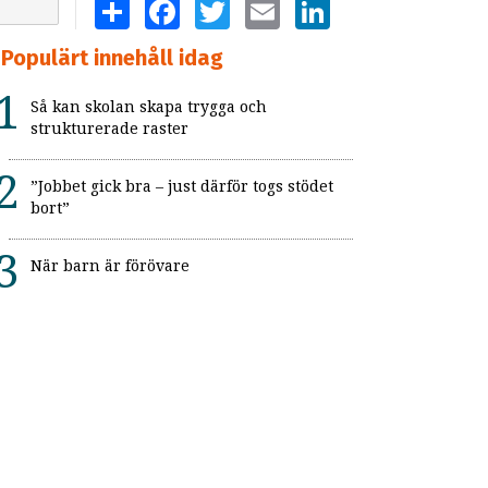
SHARE
FACEBOOK
TWITTER
EMAIL
LINKEDIN
Populärt innehåll idag
Så kan skolan skapa trygga och
strukturerade raster
”Jobbet gick bra – just därför togs stödet
bort”
När barn är förövare
Fler får LSS-insatser
10 märkliga saker neurotypiker gör
De utmanande tonåren