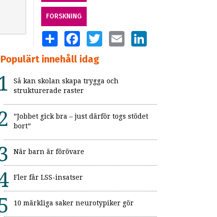
FORSKNING
SHARE
FACEBOOK
TWITTER
EMAIL
LINKEDIN
Populärt innehåll idag
Så kan skolan skapa trygga och
strukturerade raster
”Jobbet gick bra – just därför togs stödet
bort”
När barn är förövare
Fler får LSS-insatser
10 märkliga saker neurotypiker gör