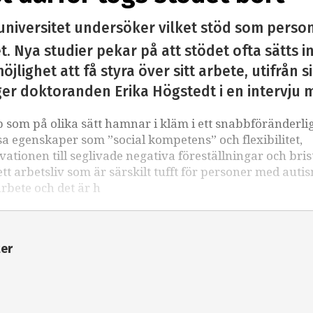
universitet undersöker vilket stöd som perso
. Nya studier pekar på att stödet ofta sätts i
öjlighet att få styra över sitt arbete, utifrån 
ger doktoranden Erika Högstedt i en intervju 
som på olika sätt hamnar i kläm i ett snabbföränderli
sa egenskaper som ”social kompetens” och flexibilitet,
kvationen till seglivade negativa föreställningar och bri
 arbetsliv som är särskilt tufft för personer med auti
arbete och det är h
ter