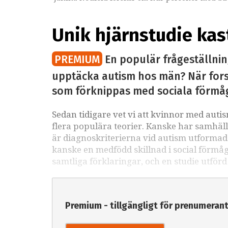
Unik hjärnstudie kast
PREMIUM
En populär frågeställning
upptäcka autism hos män? När forsk
som förknippas med sociala förmåg
Sedan tidigare vet vi att kvinnor med aut
flera populära teorier. Kanske har samhäl
är diagnoskriterierna vid autism utformade 
kanske en medfödd skillnad i social förmåg
samtliga förklaringar, och en studie utförd
Premium - tillgängligt för prenumeran