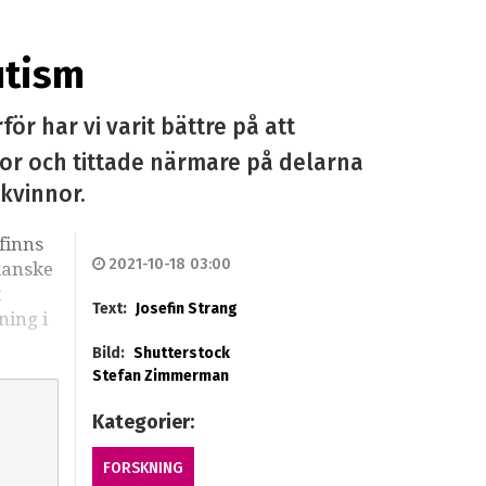
utism
ör har vi varit bättre på att
nor och tittade närmare på delarna
kvinnor.
finns
2021-10-18 03:00
kanske
t
Text:
Josefin Strang
ning i
Bild:
Shutterstock
Stefan Zimmerman
Kategorier:
FORSKNING