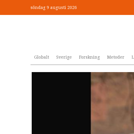
Hoppa
söndag 9 augusti 2026
till
”Jobbet gick bra – just därfö
huvudinnehåll
Globalt
Sverige
Forskning
Metoder
L