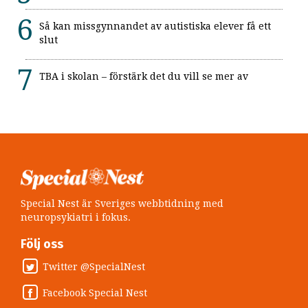
Så kan missgynnandet av autistiska elever få ett
slut
TBA i skolan – förstärk det du vill se mer av
Special Nest är Sveriges webbtidning med
neuropsykiatri i fokus.
Följ oss
Twitter @SpecialNest
Facebook Special Nest