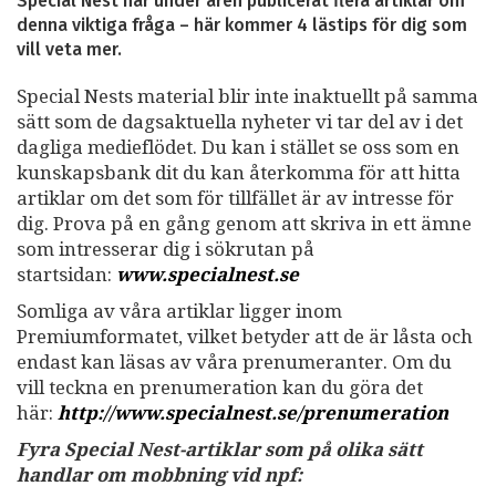
Special Nest har under åren publicerat flera artiklar om
denna viktiga fråga – här kommer 4 lästips för dig som
vill veta mer.
Special Nests material blir inte inaktuellt på samma
sätt som de dagsaktuella nyheter vi tar del av i det
dagliga medieflödet. Du kan i stället se oss som en
kunskapsbank dit du kan återkomma för att hitta
artiklar om det som för tillfället är av intresse för
dig. Prova på en gång genom att skriva in ett ämne
som intresserar dig i sökrutan på
startsidan:
www.specialnest.se
Somliga av våra artiklar ligger inom
Premiumformatet, vilket betyder att de är låsta och
endast kan läsas av våra prenumeranter. Om du
vill teckna en prenumeration kan du göra det
här:
http://www.specialnest.se
/prenumeration
Fyra Special Nest-artiklar som på olika sätt
handlar om mobbning vid npf: