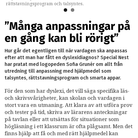
rättstavningsprogram och talsyntes.
det bli rörigt", säger logopeden Sofia Grunér.
”Många anpassningar på
en gång kan bli rörigt”
Hur går det egentligen till när vardagen ska anpassas
efter att man har fått en dyslexidiagnos? Special Nest
har pratat med logopeden Sofia Grunér om allt från
utredning till anpassning med hjälpmedel som
talsyntes, rättstavningsprogram och smarta appar.
För den som har dyslexi, det vill säga specifika läs-
och skrivsvårigheter, kan skolan och vardagen i
stort vara en utmaning. Att klara av att utföra prov
och tester på tid, skriva av lärarens anteckningar
på tavlan eller att utsättas för situationer som
högläsning i ett klassrum är ofta plågsamt. Men det
finns hjälp att få och med rätt hjälpmedel kan