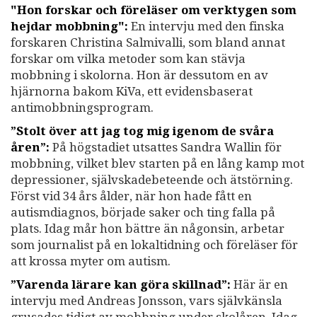
"Hon forskar och föreläser om verktygen som
hejdar mobbning":
En intervju med den finska
forskaren Christina Salmivalli, som bland annat
forskar om vilka metoder som kan stävja
mobbning i skolorna. Hon är dessutom en av
hjärnorna bakom KiVa, ett evidensbaserat
antimobbningsprogram.
”Stolt över att jag tog mig igenom de svåra
åren”:
På högstadiet utsattes Sandra Wallin för
mobbning, vilket blev starten på en lång kamp mot
depressioner, självskadebeteende och ätstörning.
Först vid 34 års ålder, när hon hade fått en
autismdiagnos, började saker och ting falla på
plats. Idag mår hon bättre än någonsin, arbetar
som journalist på en lokaltidning och föreläser för
att krossa myter om autism.
”Varenda lärare kan göra skillnad”:
Här är en
intervju med Andreas Jonsson, vars självkänsla
grusades tidigt av mobbning under skolåren. Idag