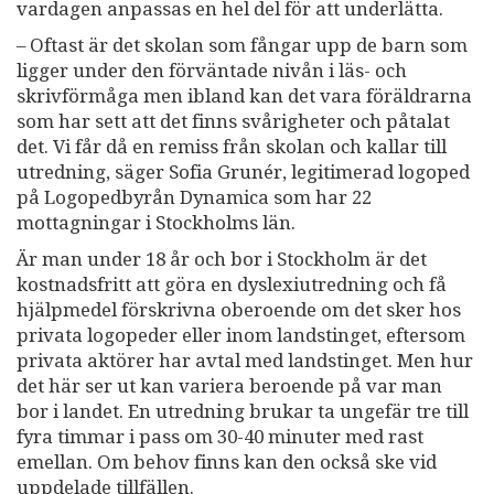
vardagen anpassas en hel del för att underlätta.
– Oftast är det skolan som fångar upp de barn som
ligger under den förväntade nivån i läs- och
skrivförmåga men ibland kan det vara föräldrarna
som har sett att det finns svårigheter och påtalat
det. Vi får då en remiss från skolan och kallar till
utredning, säger Sofia Grunér, legitimerad logoped
på Logopedbyrån Dynamica som har 22
mottagningar i Stockholms län.
Är man under 18 år och bor i Stockholm är det
kostnadsfritt att göra en dyslexiutredning och få
hjälpmedel förskrivna oberoende om det sker hos
privata logopeder eller inom landstinget, eftersom
privata aktörer har avtal med landstinget. Men hur
det här ser ut kan variera beroende på var man
bor i landet. En utredning brukar ta ungefär tre till
fyra timmar i pass om 30-40 minuter med rast
emellan. Om behov finns kan den också ske vid
uppdelade tillfällen.