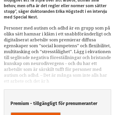
möjlighet att få styra över sitt arbete, utifrån sina
behov, men ofta är det regler eller normer som sätter
stopp”, säger doktoranden Erika Högstedt i en intervju
med Special Nest.
Personer med autism och adhd är en grupp som på
olika sätt hamnar i kläm i ett snabbföränderligt och
digitaliserat arbetsliv som premierar diffusa
egenskaper som ”social kompetens” och flexibilitet,
multitasking och ”stresstålighet”. Lägg i ekvationen
till seglivade negativa föreställningar och bristande
kunskap om neurodivergens – och du har ett
arbetsliv som är särskilt tufft för personer med
autism och adhd. – Det är många som inte alls har
ett arbete och det är h
Premium - tillgängligt för prenumeranter