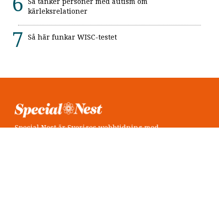
Så tänker personer med autism om
kärleksrelationer
Så här funkar WISC-testet
Special Nest är Sveriges webbtidning med
neuropsykiatri i fokus.
Följ oss
Twitter @SpecialNest
Facebook Special Nest