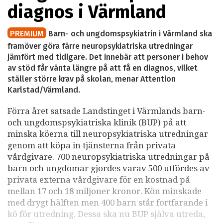
diagnos i Värmland
PREMIUM
Barn- och ungdomspsykiatrin i Värmland ska
framöver göra färre neuropsykiatriska utredningar
jämfört med tidigare. Det innebär att personer i behov
av stöd får vänta längre på att få en diagnos, vilket
ställer större krav på skolan, menar Attention
Karlstad/Värmland.
Förra året satsade Landstinget i Värmlands barn-
och ungdomspsykiatriska klinik (BUP) på att
minska köerna till neuropsykiatriska utredningar
genom att köpa in tjänsterna från privata
vårdgivare. 700 neuropsykiatriska utredningar på
barn och ungdomar gjordes varav 500 utfördes av
privata externa vårdgivare för en kostnad på
mellan 17 och 18 miljoner kronor. Kön minskade
med drygt hälften men 400 barn står fortfarande i
kö för utredning. Dessa ska nu BUP själva utreda,