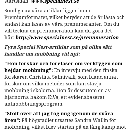
startsidan:
www.specialnest.se
Somliga av våra artiklar ligger inom
Premiumformatet, vilket betyder att de är låsta och
endast kan läsas av våra prenumeranter. Om du
vill teckna en prenumeration kan du göra det
här:
http://www.specialnest.se
/prenumeration
Fyra Special Nest-artiklar som på olika sätt
handlar om mobbning vid npf:
"Hon forskar och föreläser om verktygen som
hejdar mobbning":
En intervju med den finska
forskaren Christina Salmivalli, som bland annat
forskar om vilka metoder som kan stävja
mobbning i skolorna. Hon är dessutom en av
hjärnorna bakom KiVa, ett evidensbaserat
antimobbningsprogram.
”Stolt över att jag tog mig igenom de svåra
åren”:
På högstadiet utsattes Sandra Wallin för
mobbning, vilket blev starten på en lång kamp mot