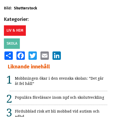
Bild:
Shutterstock
Kategorier:
LIV & HEM
SKOLA
SHARE
FACEBOOK
TWITTER
EMAIL
LINKEDIN
Liknande innehåll
Mobbningen ökar i den svenska skolan: ”Det går
åt fel håll”
Populära föreläsare inom npf och skolutveckling
Fördubblad risk att bli mobbad vid autism och
adhd