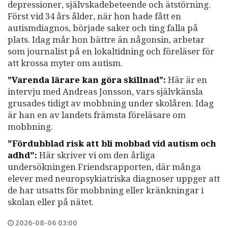
depressioner, självskadebeteende och ätstörning.
Först vid 34 års ålder, när hon hade fått en
autismdiagnos, började saker och ting falla på
plats. Idag mår hon bättre än någonsin, arbetar
som journalist på en lokaltidning och föreläser för
att krossa myter om autism.
”Varenda lärare kan göra skillnad”:
Här är en
intervju med Andreas Jonsson, vars självkänsla
grusades tidigt av mobbning under skolåren. Idag
är han en av landets främsta föreläsare om
mobbning.
"Fördubblad risk att bli mobbad vid autism och
adhd":
Här skriver vi om den årliga
undersökningen Friendsrapporten, där många
elever med neuropsykiatriska diagnoser uppger att
de har utsatts för mobbning eller kränkningar i
skolan eller på nätet.
2026-08-06 03:00