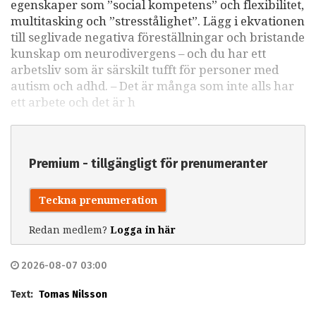
egenskaper som ”social kompetens” och flexibilitet,
multitasking och ”stresstålighet”. Lägg i ekvationen
till seglivade negativa föreställningar och bristande
kunskap om neurodivergens – och du har ett
arbetsliv som är särskilt tufft för personer med
autism och adhd. – Det är många som inte alls har
ett arbete och det är h
Premium - tillgängligt för prenumeranter
Teckna prenumeration
Redan medlem?
Logga in här
2026-08-07 03:00
Text:
Tomas Nilsson