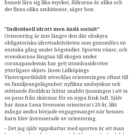
hunnit lära sig lika mycket, åldrarna är olika och
det finns olika ambitioner, säger hon.
”Individuell idrott men ändå socialt”
Orientering är inte längre den där obskyra
obligatoriska idrottsaktiviteten som genomförs en
enstaka gång under högstadiet. Sporten växer, och
svenskarnas längtan till skogen under
coronapandemin har gett utomhusidrotter
ytterligare skjuts. Inom Lidköpings
Vintersportklubb utvecklas orienteringen oftast till
en familjeangelägenhet: nyfikna småsyskon och
stöttande föräldrar hittar snabbt tjusningen i att ta
en paus från skärmar för en nypa frisk luft. Själv
har Anna-Lena Svensson orienterat i 20 år, likt
många andra började engagemanget när hennes
barn blev intresserade av orientering.
– Det jag själv uppskattar med sporten är att man