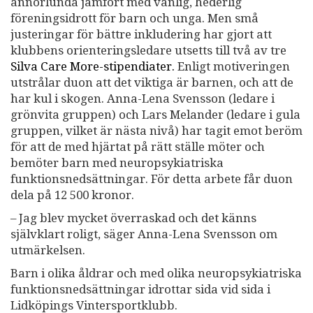
annorlunda jämfört med vanlig, hederlig
föreningsidrott för barn och unga. Men små
justeringar för bättre inkludering har gjort att
klubbens orienteringsledare utsetts till två av tre
Silva Care More-stipendiater.
Enligt motiveringen
utstrålar duon att det viktiga är barnen, och att de
har kul i skogen. Anna-Lena Svensson (ledare i
grönvita gruppen) och Lars Melander (ledare i gula
gruppen, vilket är nästa nivå) har tagit emot beröm
för att de med hjärtat på rätt ställe möter och
bemöter barn med neuropsykiatriska
funktionsnedsättningar. För detta arbete får duon
dela på 12 500 kronor.
– Jag blev mycket överraskad och det känns
självklart roligt, säger Anna-Lena Svensson om
utmärkelsen.
Barn i olika åldrar och med olika neuropsykiatriska
funktionsnedsättningar idrottar sida vid sida i
Lidköpings Vintersportklubb.