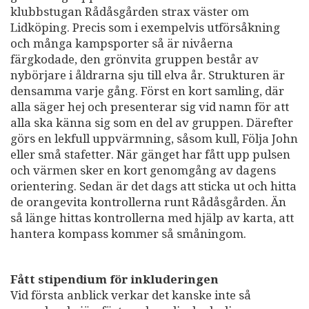
klubbstugan Rådåsgården strax väster om
Lidköping. Precis som i exempelvis utförsåkning
och många kampsporter så är nivåerna
färgkodade, den grönvita gruppen består av
nybörjare i åldrarna sju till elva år. Strukturen är
densamma varje gång. Först en kort samling, där
alla säger hej och presenterar sig vid namn för att
alla ska känna sig som en del av gruppen. Därefter
görs en lekfull uppvärmning, såsom kull, Följa John
eller små stafetter. När gänget har fått upp pulsen
och värmen sker en kort genomgång av dagens
orientering. Sedan är det dags att sticka ut och hitta
de orangevita kontrollerna runt Rådåsgården. Än
så länge hittas kontrollerna med hjälp av karta, att
hantera kompass kommer så småningom.
Fått stipendium för inkluderingen
Vid första anblick verkar det kanske inte så