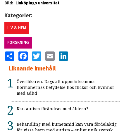
Bild:
Linköpings universitet
Kategorier:
LIV & HEM
FORSKNING
SHARE
FACEBOOK
TWITTER
EMAIL
LINKEDIN
Liknande innehåll
Överläkaren: Dags att uppmärksamma
hormonernas betydelse hos flickor och kvinnor
med adhd
Kan autism förändras med åldern?
Behandling med bumetanid kan vara fördelaktig
för vissa barn med autism – enligt unik svensk