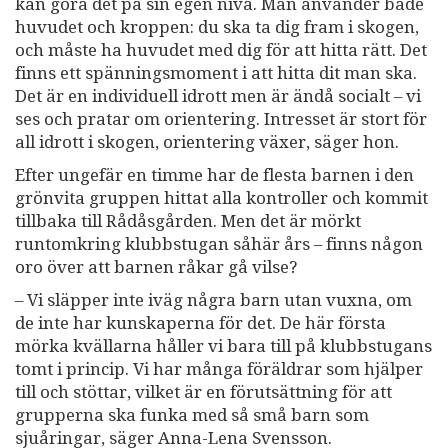
kan göra det på sin egen nivå. Man använder både
huvudet och kroppen: du ska ta dig fram i skogen,
och måste ha huvudet med dig för att hitta rätt. Det
finns ett spänningsmoment i att hitta dit man ska.
Det är en individuell idrott men är ändå socialt – vi
ses och pratar om orientering. Intresset är stort för
all idrott i skogen, orientering växer, säger hon.
Efter ungefär en timme har de flesta barnen i den
grönvita gruppen hittat alla kontroller och kommit
tillbaka till Rådåsgården. Men det är mörkt
runtomkring klubbstugan såhär års – finns någon
oro över att barnen råkar gå vilse?
– Vi släpper inte iväg några barn utan vuxna, om
de inte har kunskaperna för det. De här första
mörka kvällarna håller vi bara till på klubbstugans
tomt i princip. Vi har många föräldrar som hjälper
till och stöttar, vilket är en förutsättning för att
grupperna ska funka med så små barn som
sjuåringar, säger Anna-Lena Svensson.