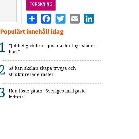
FORSKNING
SHARE
FACEBOOK
TWITTER
EMAIL
LINKEDIN
Populärt innehåll idag
”Jobbet gick bra – just därför togs stödet
bort”
Så kan skolan skapa trygga och
strukturerade raster
Hon löste gåtan "Sveriges farligaste
kvinna"
Skolbibliotekarie med autism: ”Just precis
det här som jag kan”
Ny studie om autistiska drag, obehag vid