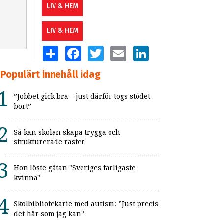
LIV & HEM
LIV & HEM
SHARE
FACEBOOK
TWITTER
EMAIL
LINKEDIN
Populärt innehåll idag
”Jobbet gick bra – just därför togs stödet
bort”
Så kan skolan skapa trygga och
strukturerade raster
Hon löste gåtan "Sveriges farligaste
kvinna"
Skolbibliotekarie med autism: ”Just precis
det här som jag kan”