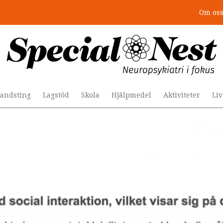
Om os
r togs stödet bort”
andsting
Lagstöd
Skola
Hjälpmedel
Aktiviteter
Li