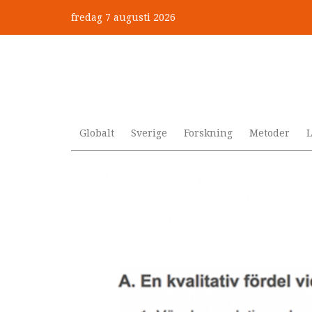
Hoppa
fredag 7 augusti 2026
till
”Jobbet gick bra – just därfö
huvudinnehåll
Globalt
Sverige
Forskning
Metoder
L