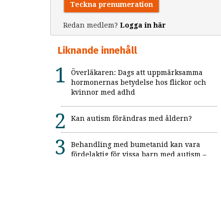
Teckna prenumeration
Redan medlem?
Logga in här
Liknande innehåll
Överläkaren: Dags att uppmärksamma
hormonernas betydelse hos flickor och
kvinnor med adhd
Kan autism förändras med åldern?
Behandling med bumetanid kan vara
fördelaktig för vissa barn med autism –
enligt unik svensk studie: "Ett värdefullt
framsteg"
Alexitymi: När känslorna finns men
orden saknas