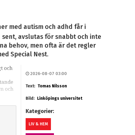
ner med autism och adhd får i
n sent, avslutas för snabbt och inte
sina behov, men ofta är det regler
med Special Nest.
gt och
2026-08-07 03:00
stande
Text:
Tomas Nilsson
sm och
Bild:
Linköpings universitet
Kategorier:
LIV & HEM