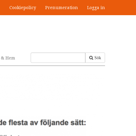
s
Cookiepolicy
Prenumeration
Logga in
v & Hem
Sök