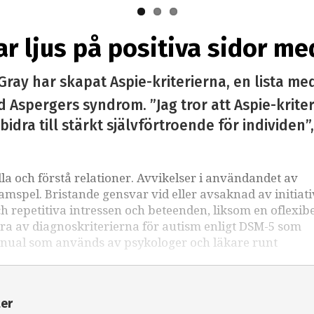
ar ljus på positiva sidor 
ray har skapat Aspie-kriterierna, en lista me
spergers syndrom. ”Jag tror att Aspie-kriteri
dra till stärkt självförtroende för individen”,
la och förstå relationer. Avvikelser i användandet av
spel. Bristande gensvar vid eller avsaknad av initiativ 
h repetitiva intressen och beteenden, liksom en oflexibe
ågra av diagnoskriterierna för autism enligt DSM-5 som
nual som används av psykologer och läkare runt
ter