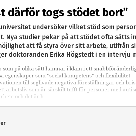
st därför togs stödet bort”
universitet undersöker vilket stöd som perso
. Nya studier pekar på att stödet ofta sätts i
öjlighet att få styra över sitt arbete, utifrån 
ger doktoranden Erika Högstedt i en intervju 
som på olika sätt hamnar i kläm i ett snabbföränderli
sa egenskaper som ”social kompetens” och flexibilitet,
kvationen till seglivade negativa föreställningar och bri
 arbetsliv som är särskilt tufft för personer med auti
arbete och det är h
ter