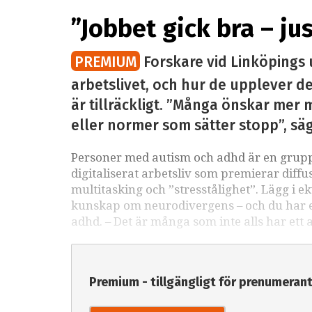
”Jobbet gick bra – ju
PREMIUM
Forskare vid Linköpings 
arbetslivet, och hur de upplever det
är tillräckligt. ”Många önskar mer m
eller normer som sätter stopp”, sä
Personer med autism och adhd är en grupp 
digitaliserat arbetsliv som premierar diffu
multitasking och ”stresstålighet”. Lägg i e
kunskap om neurodivergens – och du har ett
adhd. – Det är många som inte alls har ett 
Premium - tillgängligt för prenumeran