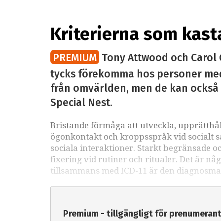
Kriterierna som kast
PREMIUM
Tony Attwood och Carol G
tycks förekomma hos personer med A
från omvärlden, men de kan också bi
Special Nest.
Bristande förmåga att utveckla, upprätthål
ögonkontakt och kroppsspråk vid socialt sam
sociala interaktioner. Starkt begränsade oc
fixering vid rutiner och ritualer. Det är n
tillsammans med ICD-11 är den diagnosma
Premium - tillgängligt för prenumeran