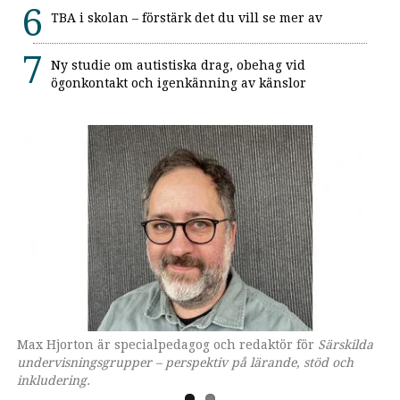
TBA i skolan – förstärk det du vill se mer av
Ny studie om autistiska drag, obehag vid
ögonkontakt och igenkänning av känslor
Max Hjorton är specialpedagog och redaktör för
Omslaget till boken som ges ut av Lärarförlaget.
Särskilda
undervisningsgrupper – perspektiv på lärande, stöd och
inkludering.