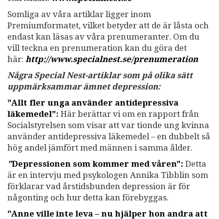
Somliga av våra artiklar ligger inom
Premiumformatet, vilket betyder att de är låsta och
endast kan läsas av våra prenumeranter. Om du
vill teckna en prenumeration kan du göra det
här:
http://www.specialnest.se
/prenumeration
Några Special Nest-artiklar som på olika sätt
uppmärksammar ämnet depression:
"Allt fler unga använder antidepressiva
läkemedel":
Här berättar vi om en rapport från
Socialstyrelsen som visar att var tionde ung kvinna
använder antidepressiva läkemedel – en dubbelt så
hög andel jämfört med männen i samma ålder.
"
Depressionen som kommer med våren":
Detta
är en intervju med psykologen Annika Tibblin som
förklarar vad årstidsbunden depression är för
någonting och hur detta kan förebyggas.
"Anne ville inte leva – nu hjälper hon andra att