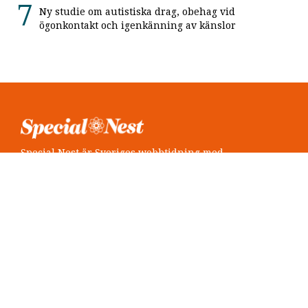
Ny studie om autistiska drag, obehag vid
ögonkontakt och igenkänning av känslor
Special Nest är Sveriges webbtidning med
neuropsykiatri i fokus.
Följ oss
Twitter @SpecialNest
Facebook Special Nest