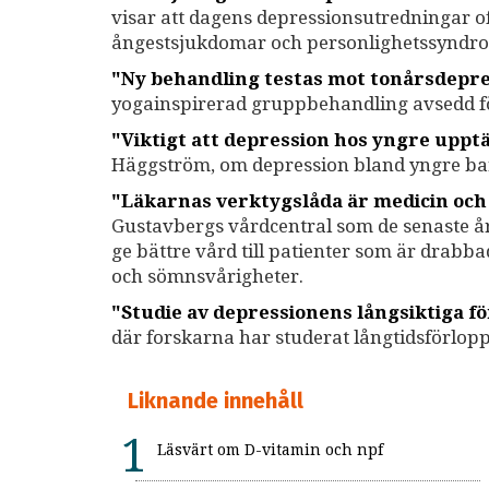
visar att dagens depressionsutredningar o
ångestsjukdomar och personlighetssyndr
"Ny behandling testas mot tonårsdepre
yogainspirerad gruppbehandling avsedd f
"Viktigt att depression hos yngre uppt
Häggström, om depression bland yngre b
"Läkarnas verktygslåda är medicin och
Gustavbergs vårdcentral som de senaste åre
ge bättre vård till patienter som är drabba
och sömnsvårigheter.
"Studie av depressionens långsiktiga fö
där forskarna har studerat långtidsförlopp
Liknande innehåll
Läsvärt om D-vitamin och npf