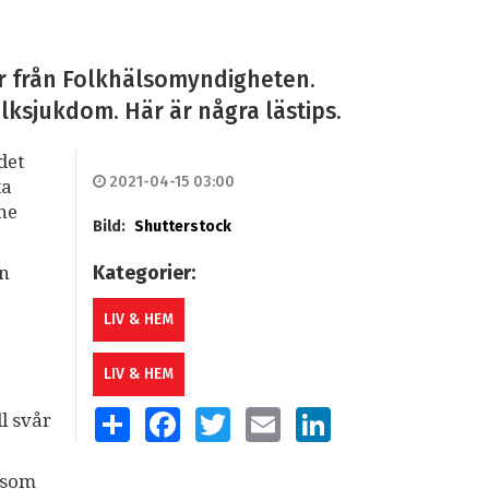
or från Folkhälsomyndigheten.
lksjukdom. Här är några lästips.
det
2021-04-15 03:00
ta
mne
Bild:
Shutterstock
Kategorier:
an
LIV & HEM
LIV & HEM
SHARE
FACEBOOK
TWITTER
EMAIL
LINKEDIN
l svår
 som