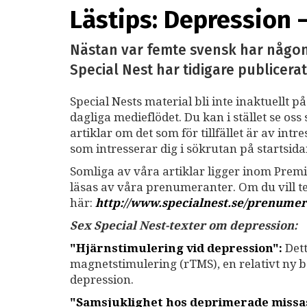
Lästips: Depression 
Nästan var femte svensk har någon 
Special Nest har tidigare publicer
Special Nests material bli inte inaktuellt p
dagliga medieflödet. Du kan i stället se o
artiklar om det som för tillfället är av int
som intresserar dig i sökrutan på startsid
Somliga av våra artiklar ligger inom Premi
läsas av våra prenumeranter. Om du vill 
här:
http://www.specialnest.se
/prenumer
Sex Special Nest-texter om depression:
"Hjärnstimulering vid depression":
Dett
magnetstimulering (rTMS), en relativt ny 
depression.
"Samsjuklighet hos deprimerade missas