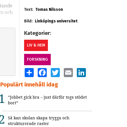
stande
Text:
Tomas Nilsson
sm och
Bild:
Linköpings universitet
Kategorier:
LIV & HEM
FORSKNING
SHARE
FACEBOOK
TWITTER
EMAIL
LINKEDIN
Populärt innehåll idag
”Jobbet gick bra – just därför togs stödet
bort”
Så kan skolan skapa trygga och
strukturerade raster