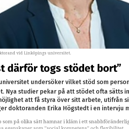
torand vid Linköpings universitet.
st därför togs stödet bort”
universitet undersöker vilket stöd som perso
. Nya studier pekar på att stödet ofta sätts i
öjlighet att få styra över sitt arbete, utifrån 
ger doktoranden Erika Högstedt i en intervju 
som på olika sätt hamnar i kläm i ett snabbföränderli
sa egenskaper som ”social kompetens” och flexibilitet,