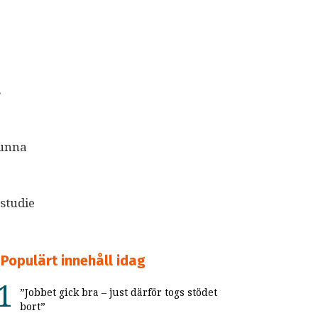
s
kunna
studie
Populärt innehåll idag
”Jobbet gick bra – just därför togs stödet
bort”