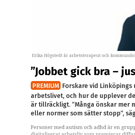
Erika Högstedt är arbetsterapeut och kommundok
”Jobbet gick bra – ju
PREMIUM
Forskare vid Linköpings 
arbetslivet, och hur de upplever det
är tillräckligt. ”Många önskar mer m
eller normer som sätter stopp”, sä
Personer med autism och adhd är en grupp 
digitaliserat arbetsliv som premierar diffu