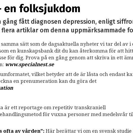
– en folksjukdom
gång fått diagnosen depression, enligt siffr
at flera artiklar om denna uppmärksammade fo
å samma sätt som de dagsaktuella nyheter vi tar del av i 
ss som en kunskapsbank dit du kan återkomma för att hit
resse för dig. Prova på en gång genom att skriva in ett ä
an:
www.specialnest.se
umformatet, vilket betyder att de är låsta och endast k
teckna en prenumeration kan du göra det
ation
a är ett reportage om repetitiv transkraniell
behandlingsmetod för vuxna personer med medelsvår til
 ofta av vården":
Här berättar vi om en svensk studie