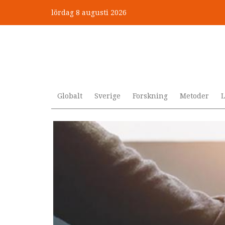
Hoppa
lördag 8 augusti 2026
till
”Jobbet gick bra – just därfö
huvudinnehåll
Globalt
Sverige
Forskning
Metoder
L