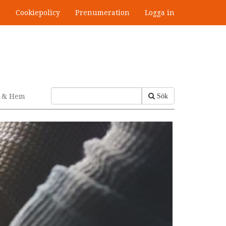
s
Cookiepolicy
Prenumeration
Logga in
v & Hem
Sök