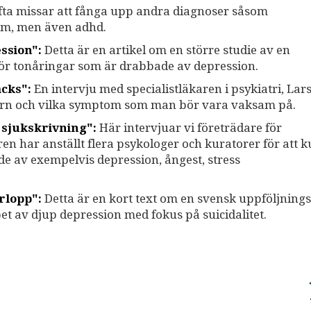
fta missar att fånga upp andra diagnoser såsom
om, men även adhd.
ssion":
Detta är en artikel om en större studie av en
ör tonåringar som är drabbade av depression.
äcks":
En intervju med specialistläkaren i psykiatri, Lar
arn och vilka symptom som man bör vara vaksam på.
 sjukskrivning":
Här intervjuar vi företrädare för
n har anställt flera psykologer och kuratorer för att 
de av exempelvis depression, ångest, stress
rlopp":
Detta är en kort text om en svensk uppföljnings
et av djup depression med fokus på suicidalitet.