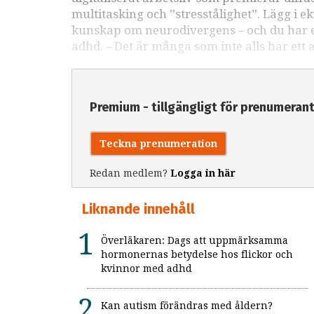
multitasking och ”stresstålighet”. Lägg i e
kunskap om neurodivergens – och du har ett
adhd. – Det är många som inte alls har ett 
Premium - tillgängligt för prenumeran
Teckna prenumeration
Redan medlem?
Logga in här
Liknande innehåll
Överläkaren: Dags att uppmärksamma
hormonernas betydelse hos flickor och
kvinnor med adhd
Kan autism förändras med åldern?