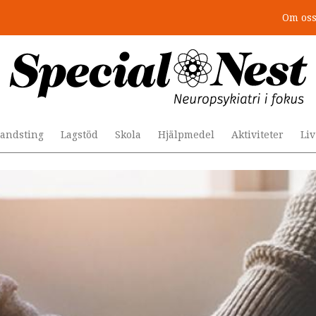
Om os
r togs stödet bort”
andsting
Lagstöd
Skola
Hjälpmedel
Aktiviteter
Li