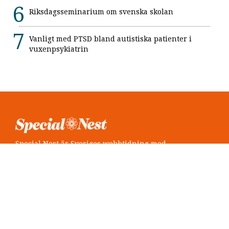
Riksdagsseminarium om svenska skolan
Vanligt med PTSD bland autistiska patienter i
vuxenpsykiatrin
Special Nest är Sveriges webbtidning med
neuropsykiatri i fokus.
Följ oss
Twitter @SpecialNest
Facebook Special Nest