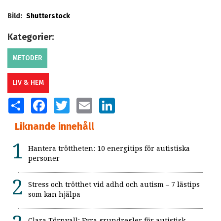
Bild:
Shutterstock
Kategorier:
METODER
LIV & HEM
SHARE
FACEBOOK
TWITTER
EMAIL
LINKEDIN
Liknande innehåll
Hantera tröttheten: 10 energitips för autistiska
personer
Stress och trötthet vid adhd och autism – 7 lästips
som kan hjälpa
Clara Törnvall: Fyra grundregler för autistisk