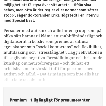
möjlighet att få styra över sitt arbete, utifrån sina
behov, men ofta är det regler eller normer som sätter
stopp”, säger doktoranden Erika Högstedt i en intervju
med Special Nest.
Personer med autism och adhd är en grupp som på
olika sätt hamnar i kläm i ett snabbföränderligt och
digitaliserat arbetsliv som premierar diffusa
egenskaper som ”social kompetens” och flexibilitet,
multitasking och ”stresstålighet”. Lägg i ekvationen
till seglivade negativa föreställningar och bristande
kunskap om neurodivergens – och du har ett
arbetsliv som är särskilt tufft för personer med
autism och adhd. – Det är många som inte alls har
ett arbete och det är h
Premium - tillgängligt för prenumeranter