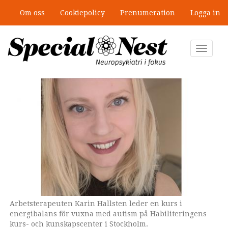
Hoppa
Om oss
Cookiepolicy
Prenumeration
Logga in
till
”Jobbet gick bra – just därför togs
huvudinnehåll
stödet bort”
Toggle
navigat
Arbetsterapeuten Karin Hallsten leder en kurs i
Genrebild från Shutterstock. Kvinnan på bilden har inget
energibalans för vuxna med autism på Habiliteringens
att göra med innehållet i texten.
kurs- och kunskapscenter i Stockholm.