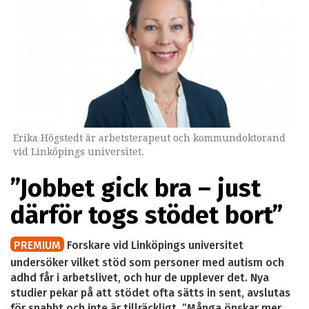
Erika Högstedt är arbetsterapeut och kommundoktorand
vid Linköpings universitet.
”Jobbet gick bra – just
därför togs stödet bort”
PREMIUM
Forskare vid Linköpings universitet
undersöker vilket stöd som personer med autism och
adhd får i arbetslivet, och hur de upplever det. Nya
studier pekar på att stödet ofta sätts in sent, avslutas
för snabbt och inte är tillräckligt. ”Många önskar mer