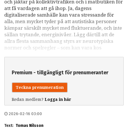
och jäktar på kollektivtrafiken och i matbutiken för
att få vardagen att gå ihop. Ja, dagens
digitaliserade samhälle kan vara stressande för
alla, men mycket tyder på att autistiska personer
kämpar särskilt mycket med fluktuerande, och inte
sällan trytande, energinivåer. Lägg därtill att de
allra flesta sammanhang styrs av neurotypiska
normer och spelregler – som kan vara kos
Premium - tillgängligt för prenumeranter
Teckna prenumeration
Redan medlem?
Logga in här
2026-02-16 03:00
Text:
Tomas Nilsson