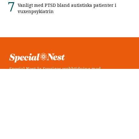
Vanligt med PTSD bland autistiska patienter i
vuxenpsykiatrin
Special Nest är Sveriges webbtidning med
neuropsykiatri i fokus.
Följ oss
Twitter @SpecialNest
Facebook Special Nest