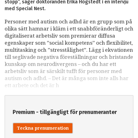
stopp”, säger doktoranden Erika Högstedt i en intervju
med Special Nest.
Personer med autism och adhd är en grupp som på
olika sätt hamnar i kläm i ett snabbföränderligt och
digitaliserat arbetsliv som premierar diffusa
egenskaper som ”social kompetens” och flexibilitet,
multitasking och ”stresstålighet”. Lägg i ekvationen
till seglivade negativa föreställningar och bristande
kunskap om neurodivergens – och du har ett
arbetsliv som är särskilt tufft för personer med
autism och adhd. – Det är många som inte alls har
ett arbete och det är h
Premium - tillgängligt för prenumeranter
Teckna prenumeration