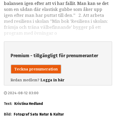
balansen igen efter att vi har fallit. Man kan se det
som en sådan där elastisk gubbe som åker upp
igen efter man har puttat till den.” 2. Att arbeta
med resiliens i skolan ”Min bok ’Resiliens i skolan:
främja och träna välbefinnande’ bygger på ett
program med övningar o
Premium - tillgängligt för prenumeranter
Teckna prenumeration
Redan medlem?
Logga in här
2024-08-12 03:00
Text:
Kristina Hedlund
Bild:
Fotograf Satu
Natur & Kultur