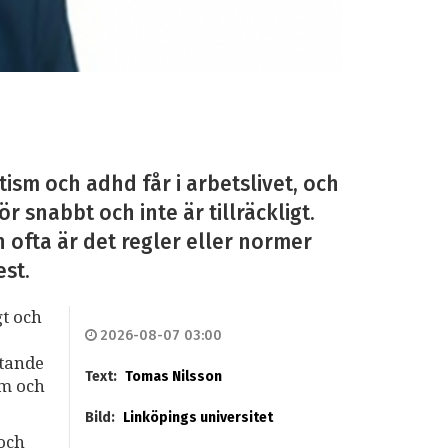
ism och adhd får i arbetslivet, och
r snabbt och inte är tillräckligt.
n ofta är det regler eller normer
est.
gt och
2026-08-07 03:00
stande
Text:
Tomas Nilsson
sm och
Bild:
Linköpings universitet
 och