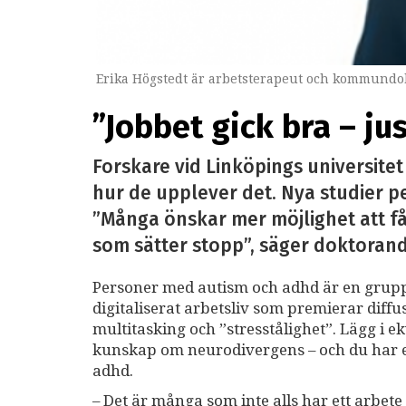
Erika Högstedt är arbetsterapeut och kommundok
”Jobbet gick bra – ju
Forskare vid Linköpings universite
hur de upplever det. Nya studier pek
”Många önskar mer möjlighet att få 
som sätter stopp”, säger doktorand
Personer med autism och adhd är en grupp 
digitaliserat arbetsliv som premierar diffu
multitasking och ”stresstålighet”. Lägg i e
kunskap om neurodivergens – och du har ett
adhd.
– Det är många som inte alls har ett arbete