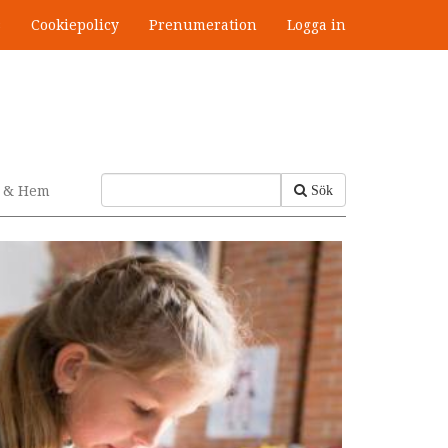
s
Cookiepolicy
Prenumeration
Logga in
v & Hem
Sök