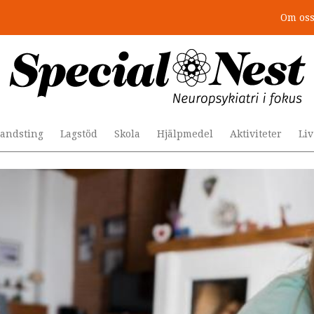
Om os
r togs stödet bort”
andsting
Lagstöd
Skola
Hjälpmedel
Aktiviteter
Li