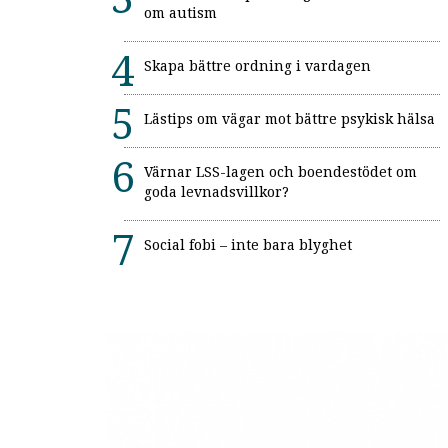
om autism
Skapa bättre ordning i vardagen
Lästips om vägar mot bättre psykisk hälsa
Värnar LSS-lagen och boendestödet om
goda levnadsvillkor?
Social fobi – inte bara blyghet