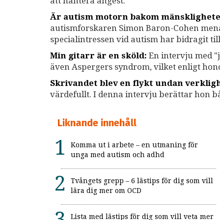
att hantera ångest.
Är autism motorn bakom mänsklighete
autismforskaren Simon Baron-Cohen menar 
specialintressen vid autism har bidragit 
Min gitarr är en sköld:
En intervju med 
även Aspergers syndrom, vilket enligt hono
Skrivandet blev en flykt undan verklig
värdefullt. I denna intervju berättar hon
Liknande innehåll
Komma ut i arbete – en utmaning för
unga med autism och adhd
Tvångets grepp – 6 lästips för dig som vill
lära dig mer om OCD
Lista med lästips för dig som vill veta mer