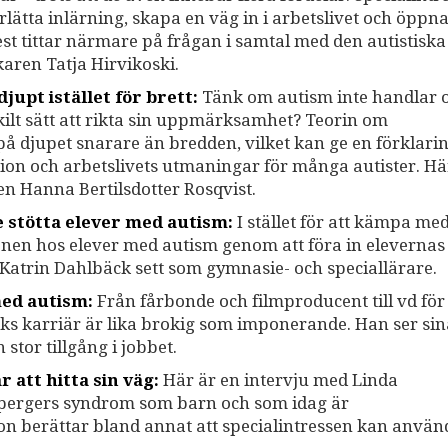
lätta inlärning, skapa en väg in i arbetslivet och öppn
st tittar närmare på frågan i samtal med den autistiska
karen Tatja Hirvikoski.
upt istället för brett:
Tänk om autism inte handlar
skilt sätt att rikta sin uppmärksamhet? Teorin om
 djupet snarare än bredden, vilket kan ge en förklaring
ation och arbetslivets utmaningar för många autister. Hä
en Hanna Bertilsdotter Rosqvist.
e stötta elever med autism:
I stället för att kämpa me
onen hos elever med autism genom att föra in elevernas
 Katrin Dahlbäck sett som gymnasie- och speciallärare.
med autism:
Från fårbonde och filmproducent till vd för
ks karriär är lika brokig som imponerande. Han ser sin
stor tillgång i jobbet.
 att hitta sin väg:
Här är en intervju med Linda
spergers syndrom som barn och som idag är
on berättar bland annat att specialintressen kan använ