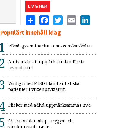
LIV & HEM
SHARE
FACEBOOK
TWITTER
EMAIL
LINKEDIN
Populärt innehåll idag
Riksdagsseminarium om svenska skolan
Autism går att upptäcka redan första
levnadsåret
Vanligt med PTSD bland autistiska
patienter i vuxenpsykiatrin
Flickor med adhd uppmärksammas inte
Så kan skolan skapa trygga och
strukturerade raster