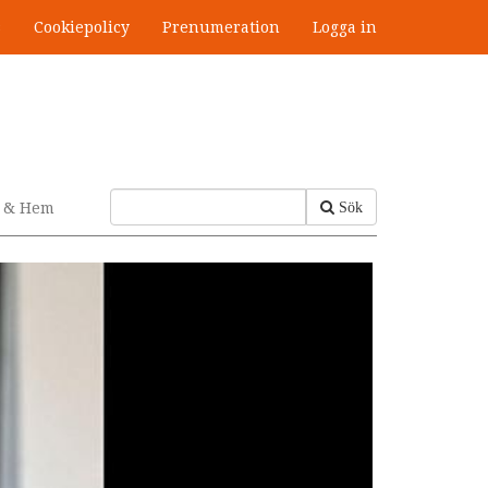
s
Cookiepolicy
Prenumeration
Logga in
v & Hem
Sök