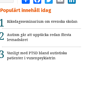
Populärt innehåll idag
Riksdagsseminarium om svenska skolan
Autism går att upptäcka redan första
levnadsåret
Vanligt med PTSD bland autistiska
patienter i vuxenpsykiatrin
Flickor med adhd uppmärksammas inte
Så kan skolan skapa trygga och
strukturerade raster
”Resursslöseri att de högbegåvade
barnen vantrivs och misslyckas”