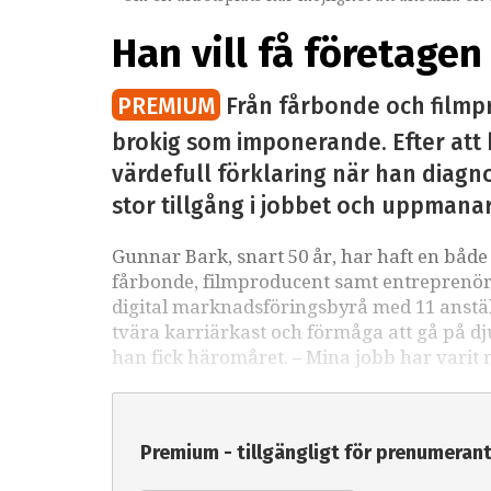
Han vill få företage
PREMIUM
Från fårbonde och filmpr
brokig som imponerande. Efter att
värdefull förklaring när han diagn
stor tillgång i jobbet och uppmanar
Gunnar Bark, snart 50 år, har haft en bå
fårbonde, filmproducent samt entreprenör 
digital marknadsföringsbyrå med 11 anstä
tvära karriärkast och förmåga att gå på 
han fick häromåret. – Mina jobb har varit m
Premium - tillgängligt för prenumeran