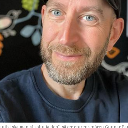
 autist ska man absolut ta den", säger entreprenören Gunnar Ba