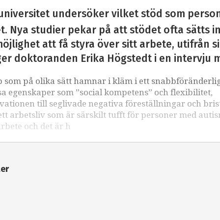
universitet undersöker vilket stöd som perso
. Nya studier pekar på att stödet ofta sätts i
öjlighet att få styra över sitt arbete, utifrån 
ger doktoranden Erika Högstedt i en intervju 
som på olika sätt hamnar i kläm i ett snabbföränderli
sa egenskaper som ”social kompetens” och flexibilitet,
kvationen till seglivade negativa föreställningar och bri
 arbetsliv som är särskilt tufft för personer med auti
arbete och det är h
ter