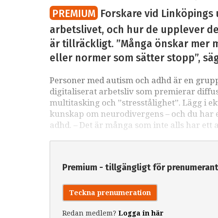
PREMIUM
Forskare vid Linköpings 
arbetslivet, och hur de upplever det
är tillräckligt. ”Många önskar mer m
eller normer som sätter stopp”, sä
Personer med autism och adhd är en grupp 
digitaliserat arbetsliv som premierar diffu
multitasking och ”stresstålighet”. Lägg i e
kunskap om neurodivergens – och du har ett
adhd. – Det är många som inte alls har ett 
Premium - tillgängligt för prenumeran
Teckna prenumeration
Redan medlem?
Logga in här