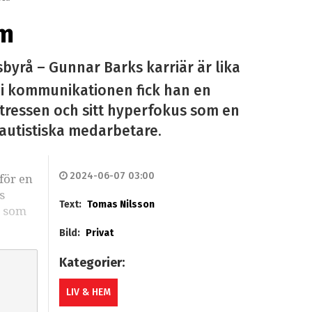
sm
byrå – Gunnar Barks karriär är lika
 i kommunikationen fick han en
ntressen och sitt hyperfokus som en
 autistiska medarbetare.
2024-06-07 03:00
för en
s
Text:
Tomas Nilsson
s som
Bild:
Privat
Kategorier:
LIV & HEM