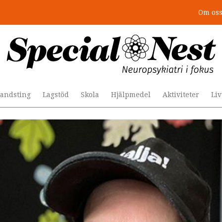
Om os
r togs stödet bort”
andsting
Lagstöd
Skola
Hjälpmedel
Aktiviteter
Li