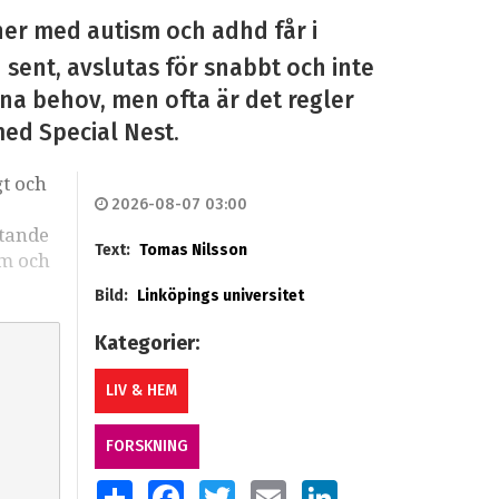
ner med autism och adhd får i
n sent, avslutas för snabbt och inte
sina behov, men ofta är det regler
med Special Nest.
gt och
2026-08-07 03:00
stande
Text:
Tomas Nilsson
sm och
Bild:
Linköpings universitet
Kategorier:
LIV & HEM
FORSKNING
SHARE
FACEBOOK
TWITTER
EMAIL
LINKEDIN