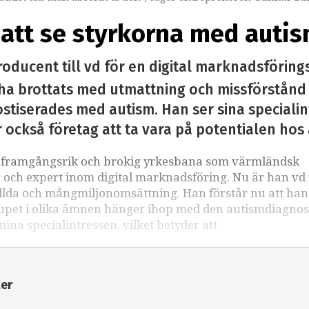
n att se styrkorna med auti
oducent till vd för en digital marknadsförings
 ha brottats med utmattning och missförstånd
ostiserades med autism. Han ser sina speciali
 också företag att ta vara på potentialen hos
de framgångsrik och brokig yrkesbana som värmländsk
och expert inom digital marknadsföring. Nu är han vd 
llda och mångmiljonomsättning. Han förstår nu att han
djupet i olika ämnen hänger ihop med den autismdiagno
ina specialintressen, vilket betyder att
ter