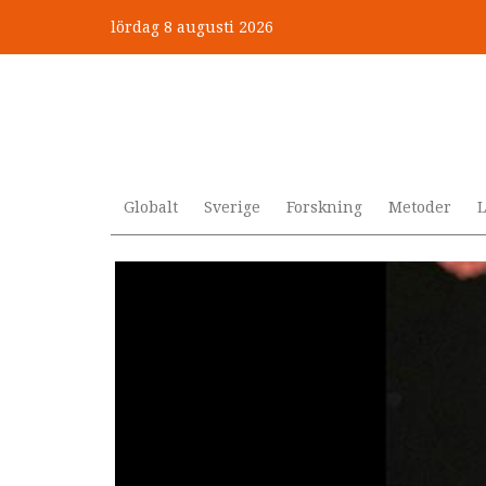
Hoppa
lördag 8 augusti 2026
till
”Jobbet gick bra – just därfö
huvudinnehåll
Globalt
Sverige
Forskning
Metoder
L