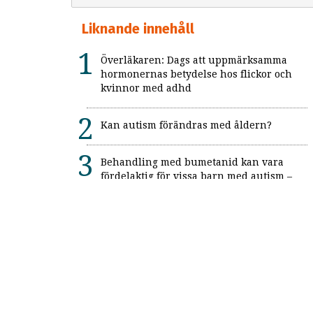
Liknande innehåll
Överläkaren: Dags att uppmärksamma
hormonernas betydelse hos flickor och
kvinnor med adhd
Kan autism förändras med åldern?
Behandling med bumetanid kan vara
fördelaktig för vissa barn med autism –
enligt unik svensk studie: "Ett värdefullt
framsteg"
Alexitymi: När känslorna finns men
orden saknas
Forskning: Autism anses mer
funktionsnedsättande idag än tidigare