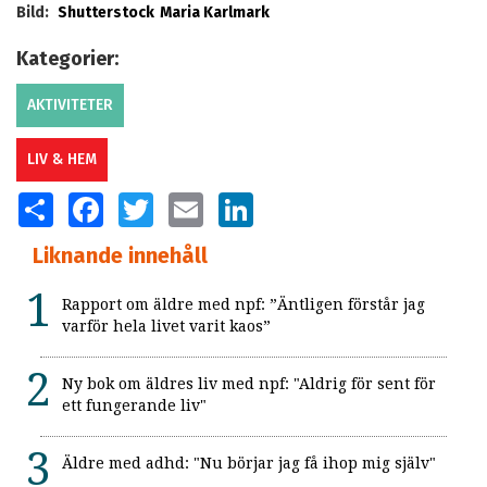
Bild:
Shutterstock
Maria Karlmark
Kategorier:
AKTIVITETER
LIV & HEM
SHARE
FACEBOOK
TWITTER
EMAIL
LINKEDIN
Liknande innehåll
Rapport om äldre med npf: ”Äntligen förstår jag
varför hela livet varit kaos”
Ny bok om äldres liv med npf: "Aldrig för sent för
ett fungerande liv"
Äldre med adhd: "Nu börjar jag få ihop mig själv"