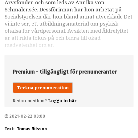
Arvsfonden och som leds av Annika von
Schmalensée. Dessförinnan har hon arbetat på
Socialstyrelsen där hon bland annat utvecklade Det
vi inte ser, ett utbildningsmaterial om psykisk
ohälsa för vårdpersonal. Avsikten med Äldrelyftet
är att rikta fokus på och bidra till ökad
medvetenhet om en
Premium - tillgängligt för prenumeranter
Teckna prenumeration
Redan medlem?
Logga in här
2021-02-22 03:00
Text:
Tomas Nilsson