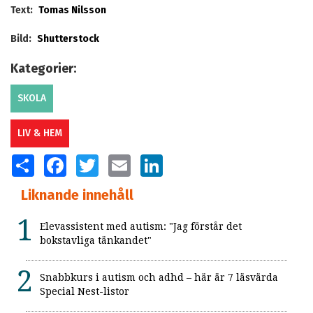
Text:
Tomas Nilsson
Bild:
Shutterstock
Kategorier:
SKOLA
LIV & HEM
SHARE
FACEBOOK
TWITTER
EMAIL
LINKEDIN
Liknande innehåll
Elevassistent med autism: "Jag förstår det
bokstavliga tänkandet"
Snabbkurs i autism och adhd – här är 7 läsvärda
Special Nest-listor