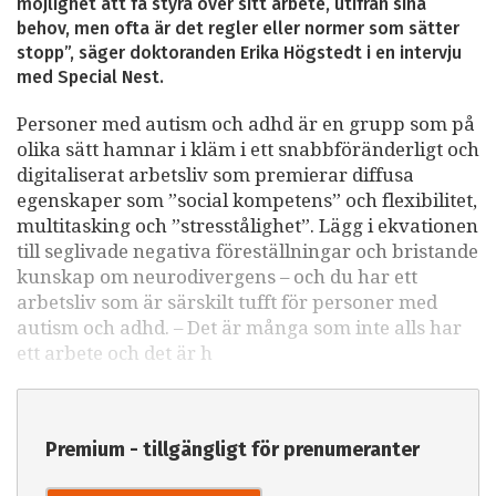
möjlighet att få styra över sitt arbete, utifrån sina
behov, men ofta är det regler eller normer som sätter
stopp”, säger doktoranden Erika Högstedt i en intervju
med Special Nest.
Personer med autism och adhd är en grupp som på
olika sätt hamnar i kläm i ett snabbföränderligt och
digitaliserat arbetsliv som premierar diffusa
egenskaper som ”social kompetens” och flexibilitet,
multitasking och ”stresstålighet”. Lägg i ekvationen
till seglivade negativa föreställningar och bristande
kunskap om neurodivergens – och du har ett
arbetsliv som är särskilt tufft för personer med
autism och adhd. – Det är många som inte alls har
ett arbete och det är h
Premium - tillgängligt för prenumeranter