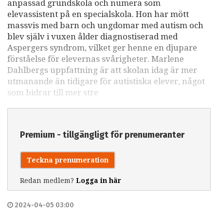
anpassad grundskola och numera som
elevassistent på en specialskola. Hon har mött
massvis med barn och ungdomar med autism och
blev själv i vuxen ålder diagnostiserad med
Aspergers syndrom, vilket ger henne en djupare
förståelse för elevernas svårigheter. Marlene
Dahlbergs uppfattning är att skolan idag är mer
utmanande än tidigare för autistiska elever, något
som bidrar till mer stre
Premium - tillgängligt för prenumeranter
Teckna prenumeration
Redan medlem?
Logga in här
2024-04-05 03:00