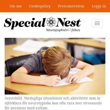
Hoppa
Om oss
Cookiepolicy
Prenumeration
Logga in
till
”Jobbet gick bra – just därför togs
huvudinnehåll
stödet bort”
Toggle
navigat
Genrebild. Vardagliga situationer och aktiviteter som är
Socialpedagogen Marlene Dahlberg har arbetat i skolans
självklara för neurotypiska kan ofta vara mer stressande
värld i över 20 år.
för personer med autism.