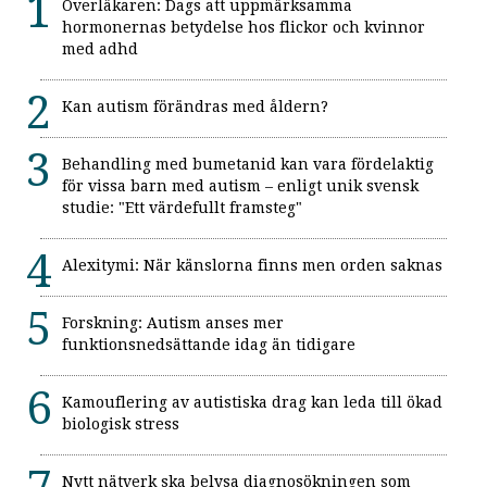
Överläkaren: Dags att uppmärksamma
hormonernas betydelse hos flickor och kvinnor
med adhd
Kan autism förändras med åldern?
Behandling med bumetanid kan vara fördelaktig
för vissa barn med autism – enligt unik svensk
studie: "Ett värdefullt framsteg"
Alexitymi: När känslorna finns men orden saknas
Forskning: Autism anses mer
funktionsnedsättande idag än tidigare
Kamouflering av autistiska drag kan leda till ökad
biologisk stress
Nytt nätverk ska belysa diagnosökningen som