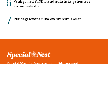
Vanligt med PTSD bland autistiska patienter i
vuxenpsykiatrin
Riksdagsseminarium om svenska skolan
Special Nest är Sveriges webbtidning med
neuropsykiatri i fokus.
Följ oss
Twitter @SpecialNest
Facebook Special Nest