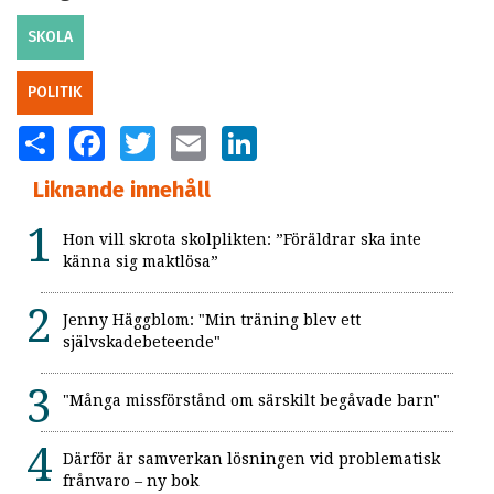
SKOLA
POLITIK
SHARE
FACEBOOK
TWITTER
EMAIL
LINKEDIN
Liknande innehåll
Hon vill skrota skolplikten: ”Föräldrar ska inte
känna sig maktlösa”
Jenny Häggblom: "Min träning blev ett
självskadebeteende"
"Många missförstånd om särskilt begåvade barn"
Därför är samverkan lösningen vid problematisk
frånvaro – ny bok