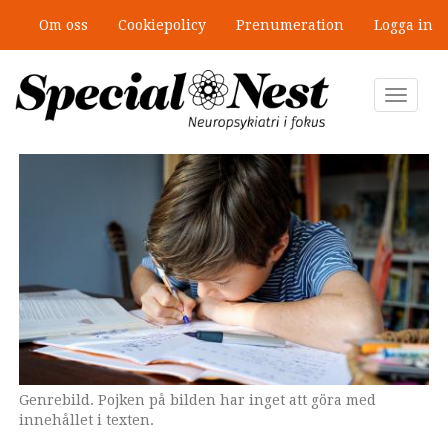
Hoppa
Om oss
Cookiepolicy
Prenumeration
Logga in
till
”Jobbet gick bra – just därför togs
huvudinnehåll
stödet bort”
Toggle
navigat
Genrebild. Pojken på bilden har inget att göra med
innehållet i texten.