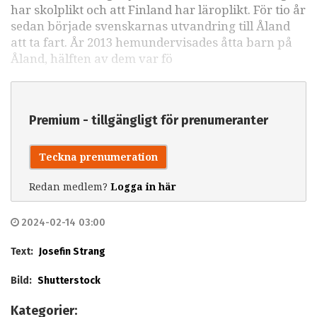
har skolplikt och att Finland har läroplikt. För tio år
sedan började svenskarnas utvandring till Åland
att ta fart. År 2013 hemundervisades åtta barn på
Åland, hälften av dem var fö
Premium - tillgängligt för prenumeranter
Teckna prenumeration
Redan medlem?
Logga in här
2024-02-14 03:00
Text:
Josefin Strang
Bild:
Shutterstock
Kategorier: