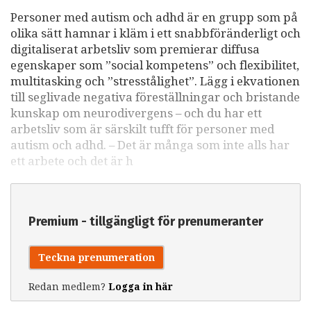
Personer med autism och adhd är en grupp som på
olika sätt hamnar i kläm i ett snabbföränderligt och
digitaliserat arbetsliv som premierar diffusa
egenskaper som ”social kompetens” och flexibilitet,
multitasking och ”stresstålighet”. Lägg i ekvationen
till seglivade negativa föreställningar och bristande
kunskap om neurodivergens – och du har ett
arbetsliv som är särskilt tufft för personer med
autism och adhd. – Det är många som inte alls har
ett arbete och det är h
Premium - tillgängligt för prenumeranter
Teckna prenumeration
Redan medlem?
Logga in här