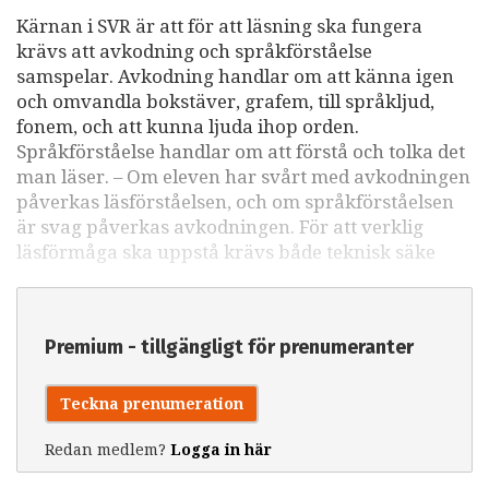
Kärnan i SVR är att för att läsning ska fungera
krävs att avkodning och språkförståelse
samspelar. Avkodning handlar om att känna igen
och omvandla bokstäver, grafem, till språkljud,
fonem, och att kunna ljuda ihop orden.
Språkförståelse handlar om att förstå och tolka det
man läser. – Om eleven har svårt med avkodningen
påverkas läsförståelsen, och om språkförståelsen
är svag påverkas avkodningen. För att verklig
läsförmåga ska uppstå krävs både teknisk säke
Premium - tillgängligt för prenumeranter
Teckna prenumeration
Redan medlem?
Logga in här