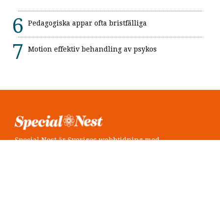
Pedagogiska appar ofta bristfälliga
Motion effektiv behandling av psykos
Special Nest är Sveriges webbtidning med
neuropsykiatri i fokus.
Följ oss
Twitter @SpecialNest
Facebook Special Nest