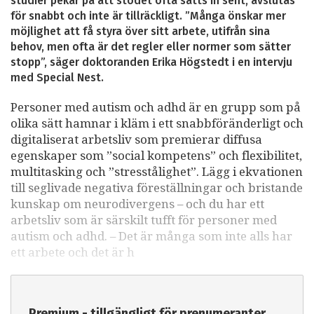
studier pekar på att stödet ofta sätts in sent, avslutas
för snabbt och inte är tillräckligt. ”Många önskar mer
möjlighet att få styra över sitt arbete, utifrån sina
behov, men ofta är det regler eller normer som sätter
stopp”, säger doktoranden Erika Högstedt i en intervju
med Special Nest.
Personer med autism och adhd är en grupp som på
olika sätt hamnar i kläm i ett snabbföränderligt och
digitaliserat arbetsliv som premierar diffusa
egenskaper som ”social kompetens” och flexibilitet,
multitasking och ”stresstålighet”. Lägg i ekvationen
till seglivade negativa föreställningar och bristande
kunskap om neurodivergens – och du har ett
arbetsliv som är särskilt tufft för personer med
autism och adhd. – Det är många som inte alls har
ett arbete och det är h
Premium - tillgängligt för prenumeranter