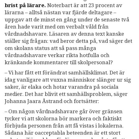
brist på lärare.
Noterbart är att 23 procent av
lärarna – alltså nästan var fjärde deltagare –
uppgav att de minst en gång under de senaste två
åren hade varit med om verbalt våld från
vårdnadshavare. Läsaren av denna text kanske
ställer sig frågan: vad beror detta på, vad säger det
om skolans status att så pass många
vårdnadshavare verkar rikta hotfulla och
kränkande kommentarer till skolpersonal?
– Vi har fått ett förändrat samhällsklimat. Det är
idag vanligare att vuxna människor slänger ur sig
saker, är elaka och hotar varandra på sociala
medier. Det har blivit ett samhällsproblem, säger
Johanna Jaara Åstrand och fortsätter:
– Om någon vårdnadshavare går över gränsen
tycker vi att skolorna bör markera och faktiskt
förbjuda personen från att få vistas i lokalerna.
Sådana här oacceptabla beteenden är ett stort