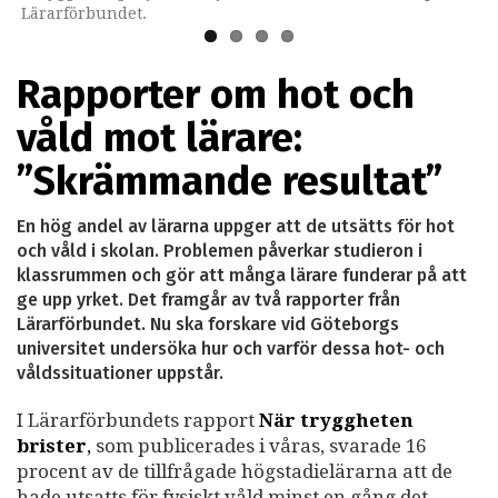
Lärarförbundet.
Rapporter om hot och
våld mot lärare:
”Skrämmande resultat”
En hög andel av lärarna uppger att de utsätts för hot
och våld i skolan. Problemen påverkar studieron i
klassrummen och gör att många lärare funderar på att
ge upp yrket. Det framgår av två rapporter från
Lärarförbundet. Nu ska forskare vid Göteborgs
universitet undersöka hur och varför dessa hot- och
våldssituationer uppstår.
I Lärarförbundets rapport
När tryggheten
brister
,
som publicerades i våras, svarade 16
procent av de tillfrågade högstadielärarna att de
hade utsatts för fysiskt våld minst en gång det