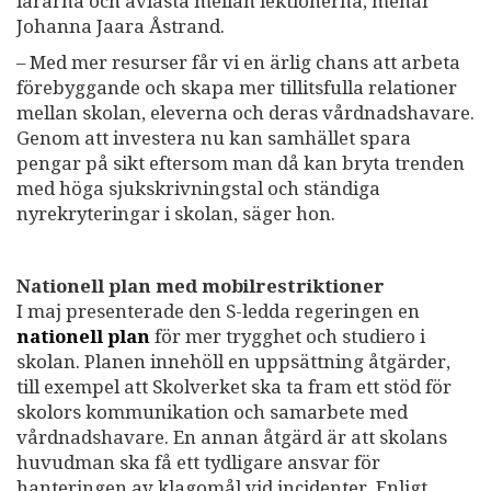
lärarna och avlasta mellan lektionerna, menar
Johanna Jaara Åstrand.
– Med mer resurser får vi en ärlig chans att arbeta
förebyggande och skapa mer tillitsfulla relationer
mellan skolan, eleverna och deras vårdnadshavare.
Genom att investera nu kan samhället spara
pengar på sikt eftersom man då kan bryta trenden
med höga sjukskrivningstal och ständiga
nyrekryteringar i skolan, säger hon.
Nationell plan med mobilrestriktioner
I maj presenterade den S-ledda regeringen en
nationell plan
för mer trygghet och studiero i
skolan. Planen innehöll en uppsättning åtgärder,
till exempel att Skolverket ska ta fram ett stöd för
skolors kommunikation och samarbete med
vårdnadshavare. En annan åtgärd är att skolans
huvudman ska få ett tydligare ansvar för
hanteringen av klagomål vid incidenter. Enligt