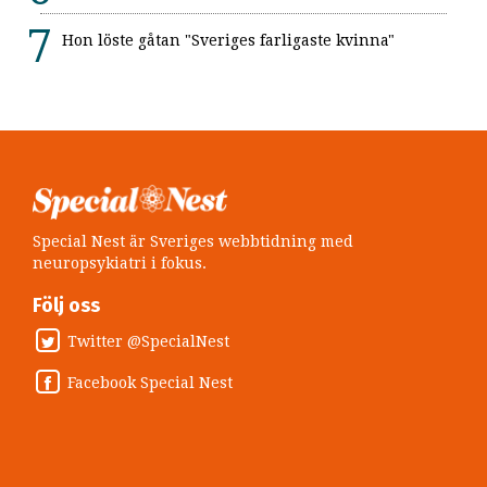
Hon löste gåtan "Sveriges farligaste kvinna"
Special Nest är Sveriges webbtidning med
neuropsykiatri i fokus.
Följ oss
Twitter @SpecialNest
Facebook Special Nest