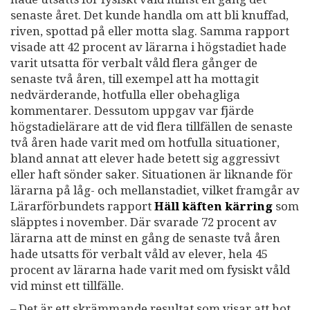
senaste året. Det kunde handla om att bli knuffad,
riven, spottad på eller motta slag. Samma rapport
visade att 42 procent av lärarna i högstadiet hade
varit utsatta för verbalt våld flera gånger de
senaste två åren, till exempel att ha mottagit
nedvärderande, hotfulla eller obehagliga
kommentarer. Dessutom uppgav var fjärde
högstadielärare att de vid flera tillfällen de senaste
två åren hade varit med om hotfulla situationer,
bland annat att elever hade betett sig aggressivt
eller haft sönder saker. Situationen är liknande för
lärarna på låg- och mellanstadiet, vilket framgår av
Lärarförbundets rapport
Häll käften kärring
som
släpptes i november. Där svarade 72 procent av
lärarna att de minst en gång de senaste två åren
hade utsatts för verbalt våld av elever, hela 45
procent av lärarna hade varit med om fysiskt våld
vid minst ett tillfälle.
– Det är ett skrämmande resultat som visar att hot