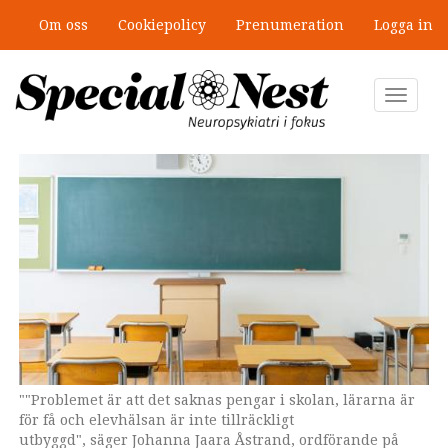
Hoppa
Om oss
Cookiepolicy
Prenumeration
Logga in
till
”Jobbet gick bra – just därför togs
huvudinnehåll
stödet bort”
Toggle
navigat
""Problemet är att det saknas pengar i skolan, lärarna är
Johanna Jaara Åstrand är ordförande på Lärarförbundet.
Sofia Persson är forskare vid Göteborgs universitet.
Ilse Hakvoort är forskare vid Göteborgs universitet.
för få och elevhälsan är inte tillräckligt
utbyggd", säger Johanna Jaara Åstrand, ordförande på