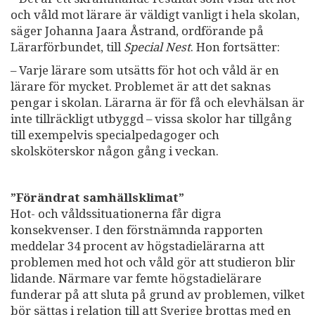
och våld mot lärare är väldigt vanligt i hela skolan,
säger Johanna Jaara Åstrand, ordförande på
Lärarförbundet, till
Special Nest
. Hon fortsätter:
– Varje lärare som utsätts för hot och våld är en
lärare för mycket. Problemet är att det saknas
pengar i skolan. Lärarna är för få och elevhälsan är
inte tillräckligt utbyggd – vissa skolor har tillgång
till exempelvis specialpedagoger och
skolsköterskor någon gång i veckan.
”Förändrat samhällsklimat”
Hot- och våldssituationerna får digra
konsekvenser. I den förstnämnda rapporten
meddelar 34 procent av högstadielärarna att
problemen med hot och våld gör att studieron blir
lidande. Närmare var femte högstadielärare
funderar på att sluta på grund av problemen, vilket
bör sättas i relation till att Sverige brottas med en