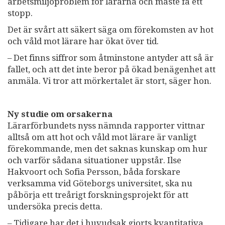
arbetsmiljöproblem för lärarna och måste få ett
stopp.
Det är svårt att säkert säga om förekomsten av hot
och våld mot lärare har ökat över tid.
– Det finns siffror som åtminstone antyder att så är
fallet, och att det inte beror på ökad benägenhet att
anmäla. Vi tror att mörkertalet är stort, säger hon.
Ny studie om orsakerna
Lärarförbundets nyss nämnda rapporter vittnar
alltså om att hot och våld mot lärare är vanligt
förekommande, men det saknas kunskap om hur
och varför sådana situationer uppstår. Ilse
Hakvoort och Sofia Persson, båda forskare
verksamma vid Göteborgs universitet, ska nu
påbörja ett treårigt forskningsprojekt för att
undersöka precis detta.
– Tidigare har det i huvudsak gjorts kvantitativa