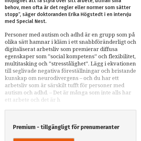
möjlighet att få styra över sitt arbete, utifrån sina
behov, men ofta är det regler eller normer som sätter
stopp”, säger doktoranden Erika Högstedt i en intervju
med Special Nest.
Personer med autism och adhd är en grupp som på
olika sätt hamnar i kläm i ett snabbföränderligt och
digitaliserat arbetsliv som premierar diffusa
egenskaper som ”social kompetens” och flexibilitet,
multitasking och ”stresstålighet”. Lägg i ekvationen
till seglivade negativa föreställningar och bristande
kunskap om neurodivergens – och du har ett
arbetsliv som är särskilt tufft för personer med
autism och adhd. – Det är många som inte alls har
ett arbete och det är h
Premium - tillgängligt för prenumeranter