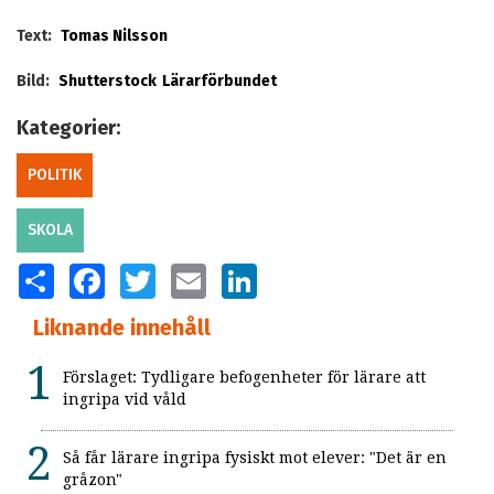
Text:
Tomas Nilsson
Bild:
Shutterstock
Lärarförbundet
Kategorier:
POLITIK
SKOLA
SHARE
FACEBOOK
TWITTER
EMAIL
LINKEDIN
Liknande innehåll
Förslaget: Tydligare befogenheter för lärare att
ingripa vid våld
Så får lärare ingripa fysiskt mot elever: "Det är en
gråzon"