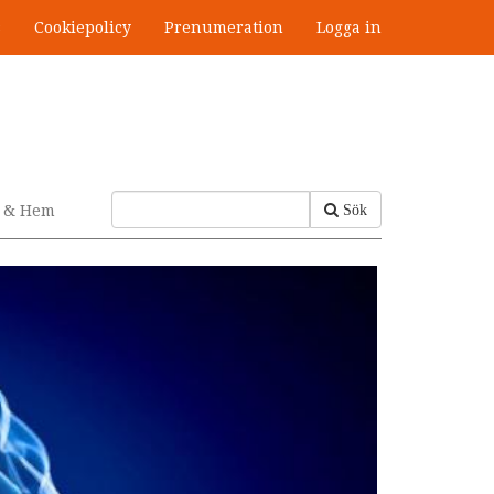
s
Cookiepolicy
Prenumeration
Logga in
v & Hem
Sök