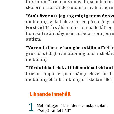
forskaren Christina Salmivalli, som bland
skolorna. Hon är dessutom en av hjärnor
”Stolt över att jag tog mig igenom de sv
mobbning, vilket blev starten på en lång 
Först vid 34 års ålder, när hon hade fått e
hon bättre än någonsin, arbetar som journa
autism.
”Varenda lärare kan göra skillnad”:
Här 
grusades tidigt av mobbning under skolåre
mobbning.
"Fördubblad risk att bli mobbad vid au
Friendsrapporten, där många elever med ne
mobbning eller kränkningar i skolan eller 
Liknande innehåll
Mobbningen ökar i den svenska skolan:
”Det går åt fel håll”