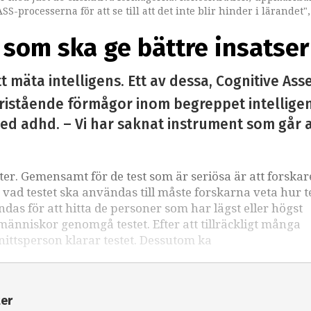
SS-processerna för att se till att det inte blir hinder i lärandet"
som ska ge bättre insatser
tt mäta intelligens. Ett av dessa, Cognitive As
istående förmågor inom begreppet intelligen
 adhd. – Vi har saknat instrument som går att
ter. Gemensamt för de test som är seriösa är att forskar
ad testet ska användas till måste forskarna veta hur t
ndas för att hitta de personer som har lägst eller högst
nniskor genomgå testet. Efter att tillräckligt många
nittsperson klarar testet. Dessutom ka
ter