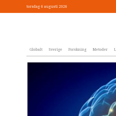
Hoppa
torsdag 6 augusti 2026
till
Mobbning vid autism och adhd
huvudinnehåll
Globalt
Sverige
Forskning
Metoder
L