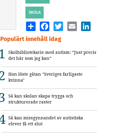
SKOLA
SHARE
FACEBOOK
TWITTER
EMAIL
LINKEDIN
Populärt innehåll idag
Skolbibliotekarie med autism: ”Just precis
det här som jag kan”
Hon löste gåtan "Sveriges farligaste
kvinna"
Så kan skolan skapa trygga och
strukturerade raster
Så kan missgynnandet av autistiska
elever få ett slut