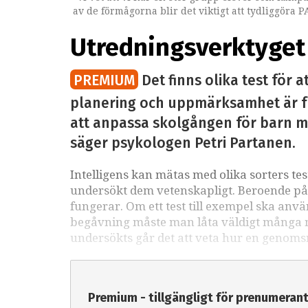
av de förmågorna blir det viktigt att tydliggöra PA
Utredningsverktyget 
PREMIUM
Det finns olika test för a
planering och uppmärksamhet är fr
att anpassa skolgången för barn med
säger psykologen Petri Partanen.
Intelligens kan mätas med olika sorters tes
undersökt dem vetenskapligt. Beroende på v
fungerar. Om ett test till exempel ska anvä
begåvning måste man låta väldigt många mä
undersökts går det att veta hur en genoms
Premium - tillgängligt för prenumeran