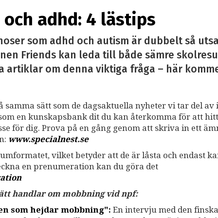
och adhd: 4 lästips
noser som adhd och autism är dubbelt så utsa
nen Friends kan leda till både sämre skolresu
a artiklar om denna viktiga fråga – här kommer 
på samma sätt som de dagsaktuella nyheter vi tar del av i
ss som en kunskapsbank dit du kan återkomma för att hit
resse för dig. Prova på en gång genom att skriva in ett ä
an:
www.specialnest.se
umformatet, vilket betyder att de är låsta och endast k
teckna en prenumeration kan du göra det
ation
 sätt handlar om mobbning vid npf:
gen som hejdar mobbning":
En intervju med den finsk