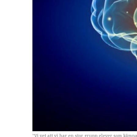
"Vi vet att vi har en stor grupp elever som käm