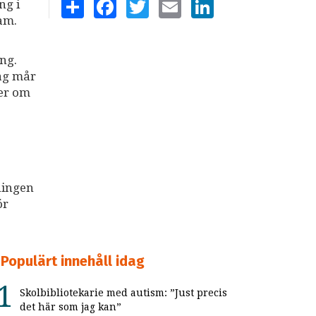
SHARE
FACEBOOK
TWITTER
EMAIL
LINKEDIN
ng i
am.
ng.
dag mår
ter om
ningen
ör
Populärt innehåll idag
Skolbibliotekarie med autism: ”Just precis
det här som jag kan”