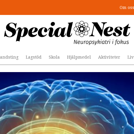
Om os
: 4 lästips
andsting
Lagstöd
Skola
Hjälpmedel
Aktiviteter
Li