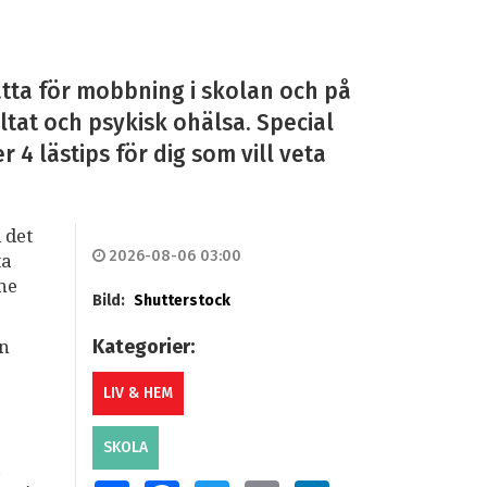
tta för mobbning i skolan och på
ltat och psykisk ohälsa. Special
4 lästips för dig som vill veta
 det
2026-08-06 03:00
ta
mne
Bild:
Shutterstock
Kategorier:
an
LIV & HEM
SKOLA
a