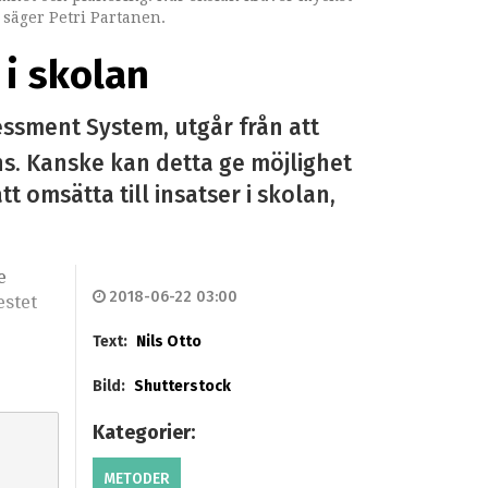
, säger Petri Partanen.
 i skolan
sessment System, utgår från att
s. Kanske kan detta ge möjlighet
 omsätta till insatser i skolan,
e
2018-06-22 03:00
estet
Text:
Nils Otto
Bild:
Shutterstock
Kategorier:
METODER