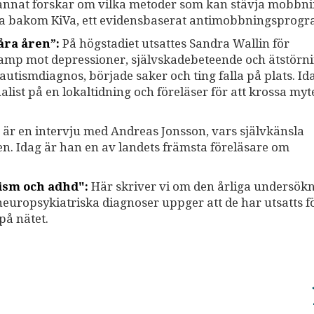
 annat forskar om vilka metoder som kan stävja mobbni
na bakom KiVa, ett evidensbaserat antimobbningsprogr
åra åren”:
På högstadiet utsattes Sandra Wallin för
kamp mot depressioner, självskadebeteende och ätstörni
n autismdiagnos, började saker och ting falla på plats. I
list på en lokaltidning och föreläser för att krossa my
är en intervju med Andreas Jonsson, vars självkänsla
n. Idag är han en av landets främsta föreläsare om
tism och adhd":
Här skriver vi om den årliga undersök
uropsykiatriska diagnoser uppger att de har utsatts f
på nätet.