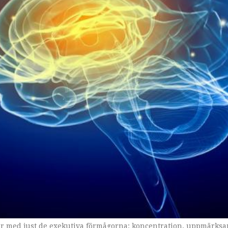
par med just de exekutiva förmågorna: koncentration, uppmärks