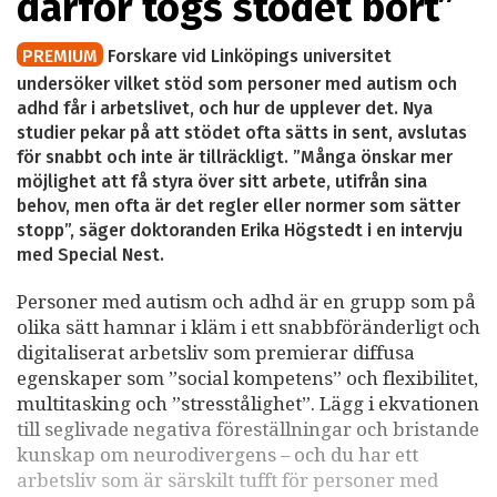
därför togs stödet bort”
PREMIUM
Forskare vid Linköpings universitet
undersöker vilket stöd som personer med autism och
adhd får i arbetslivet, och hur de upplever det. Nya
studier pekar på att stödet ofta sätts in sent, avslutas
för snabbt och inte är tillräckligt. ”Många önskar mer
möjlighet att få styra över sitt arbete, utifrån sina
behov, men ofta är det regler eller normer som sätter
stopp”, säger doktoranden Erika Högstedt i en intervju
med Special Nest.
Personer med autism och adhd är en grupp som på
olika sätt hamnar i kläm i ett snabbföränderligt och
digitaliserat arbetsliv som premierar diffusa
egenskaper som ”social kompetens” och flexibilitet,
multitasking och ”stresstålighet”. Lägg i ekvationen
till seglivade negativa föreställningar och bristande
kunskap om neurodivergens – och du har ett
arbetsliv som är särskilt tufft för personer med