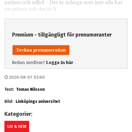
autism och adhd. – Det är många som inte alls har
ett arbete och det är h
Premium - tillgängligt för prenumeranter
Teckna prenumeration
Redan medlem?
Logga in här
2026-08-07 03:00
Text:
Tomas Nilsson
Bild:
Linköpings universitet
Kategorier:
LIV & HEM