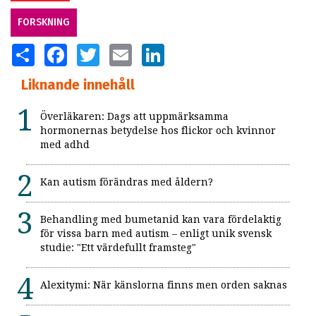
FORSKNING
SHARE
FACEBOOK
TWITTER
EMAIL
LINKEDIN
Liknande innehåll
Överläkaren: Dags att uppmärksamma
hormonernas betydelse hos flickor och kvinnor
med adhd
Kan autism förändras med åldern?
Behandling med bumetanid kan vara fördelaktig
för vissa barn med autism – enligt unik svensk
studie: "Ett värdefullt framsteg"
Alexitymi: När känslorna finns men orden saknas