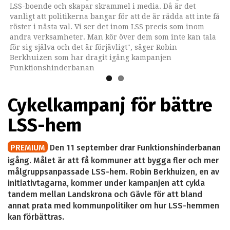
LSS-boende och skapar skrammel i media. Då är det
LSS-boende och skapar skrammel i media. Då är det
vanligt att politikerna bangar för att de är rädda att inte få
vanligt att politikerna bangar för att de är rädda att inte få
röster i nästa val. Vi ser det inom LSS precis som inom
röster i nästa val. Vi ser det inom LSS precis som inom
andra verksamheter. Man kör över dem som inte kan tala
andra verksamheter. Man kör över dem som inte kan tala
för sig själva och det är förjävligt", säger Robin
för sig själva och det är förjävligt", säger Robin
Berkhuizen som har dragit igång kampanjen
Berkhuizen (till höger) som har dragit igång kampanjen
Funktionshinderbanan
Funktionshinderbanan.
Cykelkampanj för bättre
LSS-hem
PREMIUM
Den 11 september drar Funktionshinderbanan
igång. Målet är att få kommuner att bygga fler och mer
målgruppsanpassade LSS-hem. Robin Berkhuizen, en av
initiativtagarna, kommer under kampanjen att cykla
tandem mellan Landskrona och Gävle för att bland
annat prata med kommunpolitiker om hur LSS-hemmen
kan förbättras.