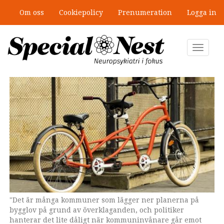
Hoppa
Om oss
Cookiepolicy
Prenumeration
Logga in
till
”Jobbet gick bra – just därför togs
huvudinnehåll
stödet bort”
Toggle
navigat
"Det är många kommuner som lägger ner planerna på
"Det är många kommuner som lägger ner planerna på
bygglov på grund av överklaganden, och politiker
bygglov på grund av överklaganden, och politiker
hanterar det lite dåligt när kommuninvånare går emot
hanterar det lite dåligt när kommuninvånare går emot