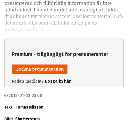
presenterad och tillförlitlig information är inte
alltid enkelt. På nätet är det inte ovanligt att fakta
drunknar i virrvarret av mer oseriöst material. Och
det är inte alla som vill boka en tid på en
mottagning för a
Premium - tillgängligt för prenumeranter
Teckna prenumeration
Redan medlem?
Logga in här
2018-01-03 03:00
Text:
Tomas Nilsson
Bild:
Shutterstock