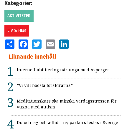
Kategorier:
AKTIVITETER
LIV & HEM
SHARE
FACEBOOK
TWITTER
EMAIL
LINKEDIN
Liknande innehåll
Internethabilitering når unga med Asperger
”Vi vill boosta föräldrarna”
Meditationskurs ska minska vardagsstressen för
vuxna med autism
Du och jag och adhd – ny parkurs testas i Sverige