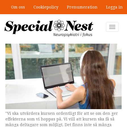
Hoppa
Om oss
Cookiepolicy
Prenumeration
Logga in
till
”Jobbet gick bra – just därför togs
huvudinnehåll
stödet bort”
Toggle
navigat
"Vi ska utvärdera kursen ordentligt för att se om den ger
effekterna som vi hoppas på. Vi vill att kursen ska få så
många deltagare som möjligt. Det finns inte så många