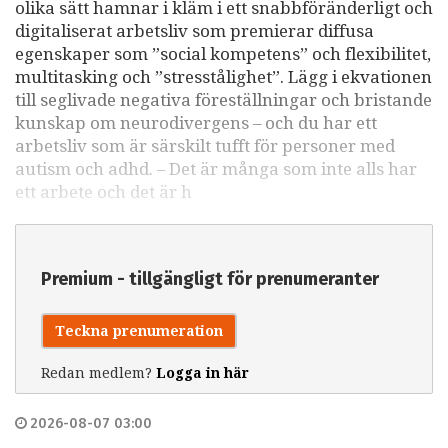
olika sätt hamnar i kläm i ett snabbföränderligt och
digitaliserat arbetsliv som premierar diffusa
egenskaper som ”social kompetens” och flexibilitet,
multitasking och ”stresstålighet”. Lägg i ekvationen
till seglivade negativa föreställningar och bristande
kunskap om neurodivergens – och du har ett
arbetsliv som är särskilt tufft för personer med
autism och adhd. – Det är många som inte alls har
ett arbete och det är h
Premium - tillgängligt för prenumeranter
Teckna prenumeration
Redan medlem?
Logga in här
2026-08-07 03:00