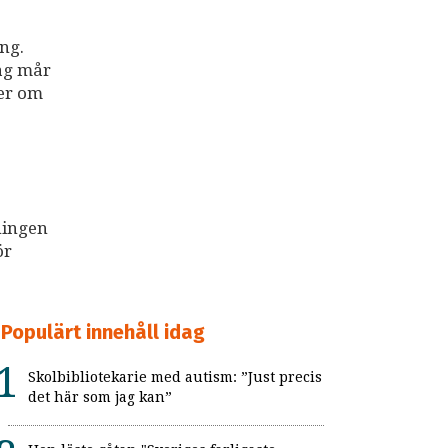
ng.
dag mår
ter om
ningen
ör
Populärt innehåll idag
Skolbibliotekarie med autism: ”Just precis
det här som jag kan”