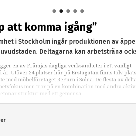
 dagliga verksamhet.
p att komma igång”
mhet i Stockholm ingår produktionen av äppel
i huvudstaden. Deltagarna kan arbetsträna ock
gger en av Främjas dagliga verksamheter i ett vanligt
år. Utöver 24 platser här på Erstagatan finns tolv plats
te med möbelföretaget ReFurn i Solna. De flesta av del
 arbetsfokus men tror på en kombination med andra aktiv
betonar struktur med ett gemensa
ter