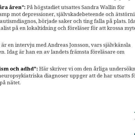
åra åren”:
På högstadiet utsattes Sandra Wallin för
kamp mot depressioner, självskadebeteende och ätstörni
n autismdiagnos, började saker och ting falla på plats. I
list på en lokaltidning och föreläser för att krossa my
är en intervju med Andreas Jonsson, vars självkänsla
n. Idag är han en av landets främsta föreläsare om
tism och adhd":
Här skriver vi om den årliga undersök
uropsykiatriska diagnoser uppger att de har utsatts f
på nätet.