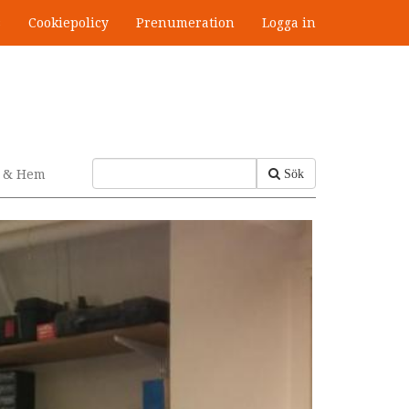
s
Cookiepolicy
Prenumeration
Logga in
v & Hem
Sök