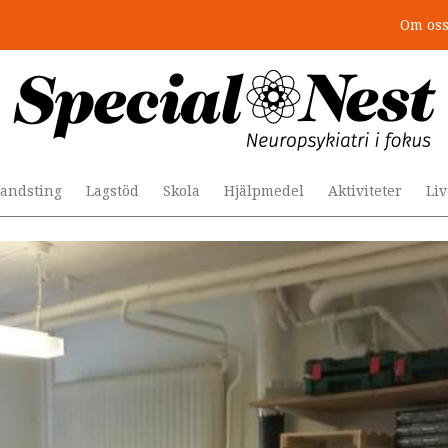
Om os
: 4 lästips
andsting
Lagstöd
Skola
Hjälpmedel
Aktiviteter
Li