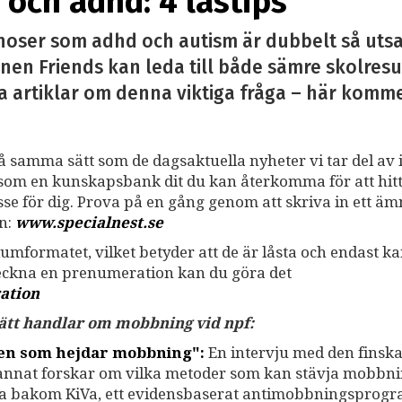
och adhd: 4 lästips
noser som adhd och autism är dubbelt så utsa
nen Friends kan leda till både sämre skolresu
a artiklar om denna viktiga fråga – här kommer 
på samma sätt som de dagsaktuella nyheter vi tar del av i
ss som en kunskapsbank dit du kan återkomma för att hit
resse för dig. Prova på en gång genom att skriva in ett ä
an:
www.specialnest.se
umformatet, vilket betyder att de är låsta och endast k
teckna en prenumeration kan du göra det
ation
 sätt handlar om mobbning vid npf:
gen som hejdar mobbning":
En intervju med den finsk
 annat forskar om vilka metoder som kan stävja mobbni
na bakom KiVa, ett evidensbaserat antimobbningsprogr