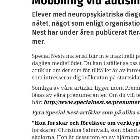
Mobbning vid autism 
Elever med neuropsykiatriska diag
nätet, något som enligt organisatio
Nest har under åren publicerat fler
mer.
Special Nests material blir inte inaktuellt 
dagliga medieflödet. Du kan i stället se o
artiklar om det som för tillfället är av int
som intresserar dig i sökrutan på startsid
Somliga av våra artiklar ligger inom Premi
läsas av våra prenumeranter. Om du vill 
här:
http://www.specialnest.se
/prenumer
Fyra Special Nest-artiklar som på olika
"Hon forskar och föreläser om verkty
forskaren Christina Salmivalli, som bland
skolorna. Hon är dessutom en av hjärnor