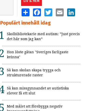
LIV & HEM
SHARE
FACEBOOK
TWITTER
EMAIL
LINKEDIN
Populärt innehåll idag
Skolbibliotekarie med autism: ”Just precis
det här som jag kan”
Hon löste gåtan "Sveriges farligaste
kvinna"
Så kan skolan skapa trygga och
strukturerade raster
Så kan missgynnandet av autistiska
elever få ett slut
Med målet att förebygga negativ