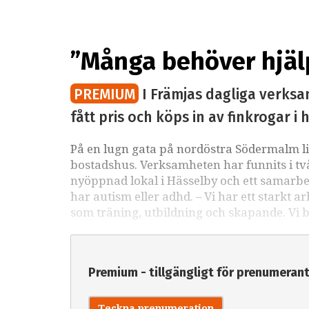
meningsfullhet, säger Daniel Nikula på Främjas
”Många behöver hjäl
PREMIUM
I Främjas dagliga verksa
fått pris och köps in av finkrogar 
På en lugn gata på nordöstra Södermalm li
bostadshus. Verksamheten har funnits i två 
nyöppnad lokal i Hässelby och ett samarbe
har autism eller adhd. – Vi har ett starkt
som träning, utbildning och skapande. Vi 
Premium - tillgängligt för prenumeran
Teckna prenumeration