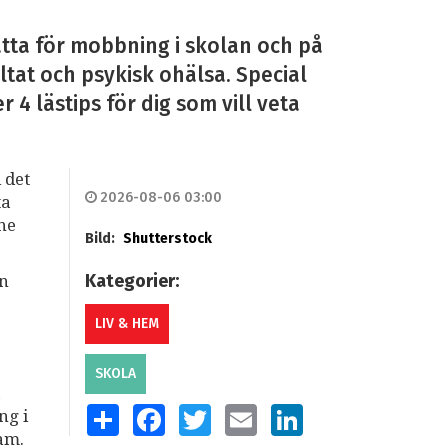
tta för mobbning i skolan och på
ltat och psykisk ohälsa. Special
4 lästips för dig som vill veta
 det
2026-08-06 03:00
ta
mne
Bild:
Shutterstock
Kategorier:
an
LIV & HEM
SKOLA
a
SHARE
FACEBOOK
TWITTER
EMAIL
LINKEDIN
ng i
am.