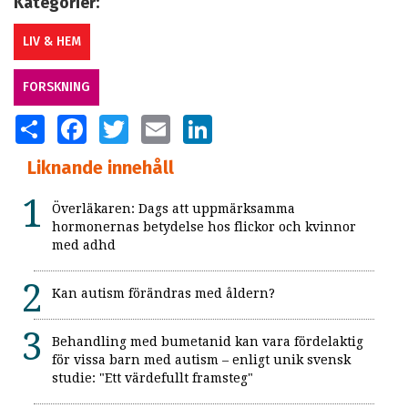
Kategorier:
LIV & HEM
FORSKNING
SHARE
FACEBOOK
TWITTER
EMAIL
LINKEDIN
Liknande innehåll
Överläkaren: Dags att uppmärksamma
hormonernas betydelse hos flickor och kvinnor
med adhd
Kan autism förändras med åldern?
Behandling med bumetanid kan vara fördelaktig
för vissa barn med autism – enligt unik svensk
studie: "Ett värdefullt framsteg"