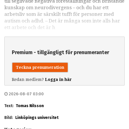
till seglivade negativa föreställningar och bristande
kunskap om neurodivergens – och du har ett
arbetsliv som är särskilt tufft för personer med
autism och adhd. – Det är många som inte alls har
ett arbete och det är h
Premium - tillgängligt för prenumeranter
Teckna prenumeration
Redan medlem?
Logga in här
2026-08-07 03:00
Text:
Tomas Nilsson
Bild:
Linköpings universitet