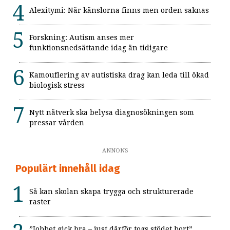
Alexitymi: När känslorna finns men orden saknas
Forskning: Autism anses mer
funktionsnedsättande idag än tidigare
Kamouflering av autistiska drag kan leda till ökad
biologisk stress
Nytt nätverk ska belysa diagnosökningen som
pressar vården
ANNONS
Populärt innehåll idag
Så kan skolan skapa trygga och strukturerade
raster
”Jobbet gick bra – just därför togs stödet bort”