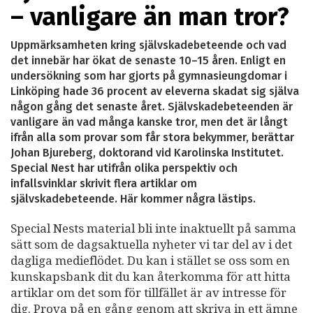
– vanligare än man tror?
Uppmärksamheten kring självskadebeteende och vad
det innebär har ökat de senaste 10–15 åren. Enligt en
undersökning som har gjorts på gymnasieungdomar i
Linköping hade 36 procent av eleverna skadat sig själva
någon gång det senaste året. Självskadebeteenden är
vanligare än vad många kanske tror, men det är långt
ifrån alla som provar som får stora bekymmer, berättar
Johan Bjureberg, doktorand vid Karolinska Institutet.
Special Nest har utifrån olika perspektiv och
infallsvinklar skrivit flera artiklar om
självskadebeteende. Här kommer några lästips.
Special Nests material bli inte inaktuellt på samma
sätt som de dagsaktuella nyheter vi tar del av i det
dagliga medieflödet. Du kan i stället se oss som en
kunskapsbank dit du kan återkomma för att hitta
artiklar om det som för tillfället är av intresse för
dig. Prova på en gång genom att skriva in ett ämne