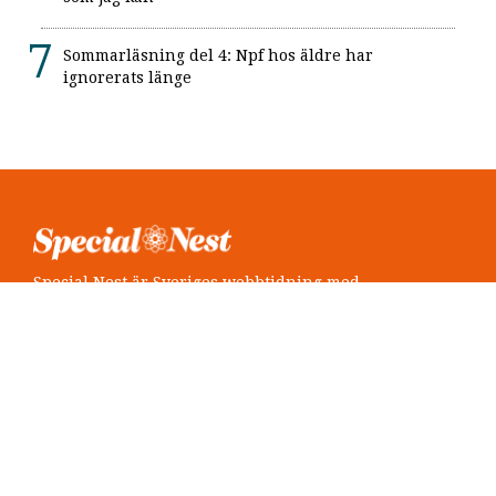
Sommarläsning del 4: Npf hos äldre har
ignorerats länge
Special Nest är Sveriges webbtidning med
neuropsykiatri i fokus.
Följ oss
Twitter @SpecialNest
Facebook Special Nest