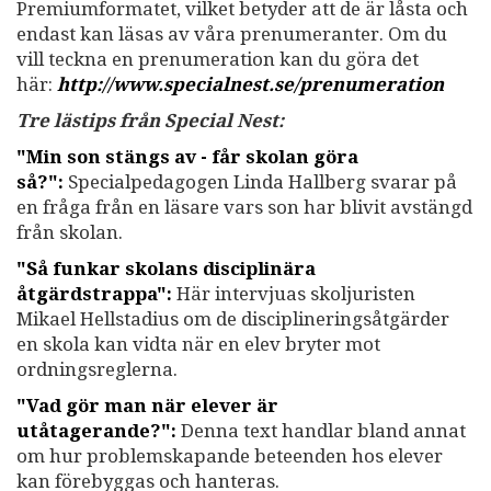
Premiumformatet, vilket betyder att de är låsta och
endast kan läsas av våra prenumeranter. Om du
vill teckna en prenumeration kan du göra det
här:
http://www.specialnest.se
/prenumeration
Tre lästips från Special Nest:
"Min son stängs av - får skolan göra
så?":
Specialpedagogen Linda Hallberg svarar på
en fråga från en läsare vars son har blivit avstängd
från skolan.
"Så funkar skolans disciplinära
åtgärdstrappa":
Här intervjuas skoljuristen
Mikael Hellstadius om de disciplineringsåtgärder
en skola kan vidta när en elev bryter mot
ordningsreglerna.
"Vad gör man när elever är
utåtagerande?":
Denna text handlar bland annat
om hur problemskapande beteenden hos elever
kan förebyggas och hanteras.