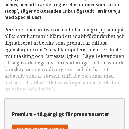
behov, men ofta är det regler eller normer som sätter
stopp”, säger doktoranden Erika Högstedt i en intervju
med Special Nest.
Personer med autism och adhd är en grupp som på
olika sätt hamnar i kläm i ett snabbföränderligt och
digitaliserat arbetsliv som premierar diffusa
egenskaper som ”social kompetens” och flexibilitet,
multitasking och ”stresstålighet”. Lägg i ekvationen
till seglivade negativa föreställningar och bristande
kunskap om neurodivergens – och du har ett
arbetsliv som är särskilt tufft för personer med
autism och adhd. – Det är många som inte alls har
ett arbete och det är h
Premium - tillgängligt för prenumeranter