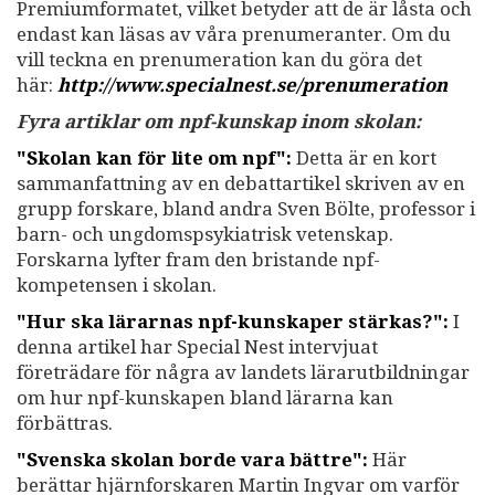
Premiumformatet, vilket betyder att de är låsta och
endast kan läsas av våra prenumeranter. Om du
vill teckna en prenumeration kan du göra det
här:
http://www.specialnest.se
/prenumeration
Fyra artiklar om npf-kunskap inom skolan:
"Skolan kan för lite om npf":
Detta är en kort
sammanfattning av en debattartikel skriven av en
grupp forskare, bland andra Sven Bölte, professor i
barn- och ungdomspsykiatrisk vetenskap.
Forskarna lyfter fram den bristande npf-
kompetensen i skolan.
"Hur ska lärarnas npf-kunskaper stärkas?":
I
denna artikel har Special Nest intervjuat
företrädare för några av landets lärarutbildningar
om hur npf-kunskapen bland lärarna kan
förbättras.
"Svenska skolan borde vara bättre":
Här
berättar hjärnforskaren Martin Ingvar om varför