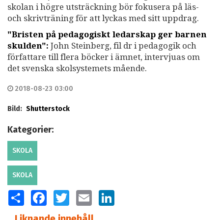
skolan i högre utsträckning bör fokusera på läs-
och skrivträning för att lyckas med sitt uppdrag.
"Bristen på pedagogiskt ledarskap ger barnen
skulden":
John Steinberg, fil dr i pedagogik och
författare till flera böcker i ämnet, intervjuas om
det svenska skolsystemets mående.
2018-08-23 03:00
Bild:
Shutterstock
Kategorier:
SKOLA
SKOLA
SHARE
FACEBOOK
TWITTER
EMAIL
LINKEDIN
Liknande innehåll