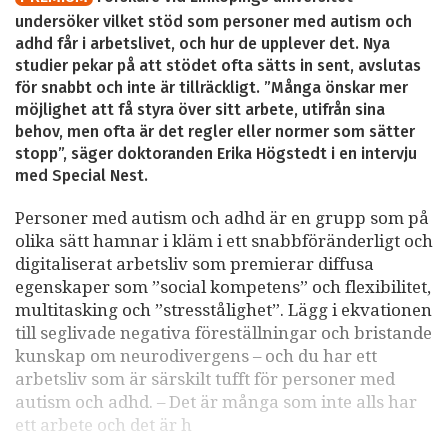
undersöker vilket stöd som personer med autism och
adhd får i arbetslivet, och hur de upplever det. Nya
studier pekar på att stödet ofta sätts in sent, avslutas
för snabbt och inte är tillräckligt. ”Många önskar mer
möjlighet att få styra över sitt arbete, utifrån sina
behov, men ofta är det regler eller normer som sätter
stopp”, säger doktoranden Erika Högstedt i en intervju
med Special Nest.
Personer med autism och adhd är en grupp som på
olika sätt hamnar i kläm i ett snabbföränderligt och
digitaliserat arbetsliv som premierar diffusa
egenskaper som ”social kompetens” och flexibilitet,
multitasking och ”stresstålighet”. Lägg i ekvationen
till seglivade negativa föreställningar och bristande
kunskap om neurodivergens – och du har ett
arbetsliv som är särskilt tufft för personer med
autism och adhd. – Det är många som inte alls har
ett arbete och det är h