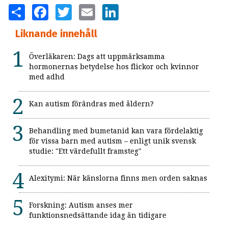
SHARE
FACEBOOK
TWITTER
EMAIL
LINKEDIN
Liknande innehåll
Överläkaren: Dags att uppmärksamma
hormonernas betydelse hos flickor och kvinnor
med adhd
Kan autism förändras med åldern?
Behandling med bumetanid kan vara fördelaktig
för vissa barn med autism – enligt unik svensk
studie: "Ett värdefullt framsteg"
Alexitymi: När känslorna finns men orden saknas
Forskning: Autism anses mer
funktionsnedsättande idag än tidigare