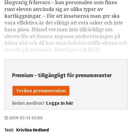
långvarig frånvaro – kan personalen som finns
runt eleven använda sig av olika typer av
kartläggningar. – För att insatserna man ger ska
vara effektiva är det viktigt att veta saker och inte
bara gissa. Ibland vet man inte tillräckligt om
eleven för att kunna anpassa undervisningen på
bästa sätt och då kan man behöva träffa eleven och
ta reda på intressen, förmågor och färdi
Premium - tillgängligt för prenumeranter
Teckna prenumeration
Redan medlem?
Logga in här
2019-03-13 03:00
Text:
Kristina Hedlund