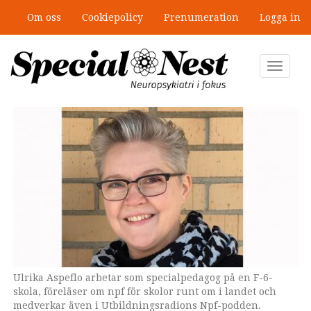
Hoppa
Om oss
Cookiepolicy
Prenumeration
Logga in
till
”Jobbet gick bra – just därför togs
huvudinnehåll
stödet bort”
Toggle
navigat
Ulrika Aspeflo arbetar som specialpedagog på en F-6-
skola, föreläser om npf för skolor runt om i landet och
medverkar även i Utbildningsradions Npf-podden.