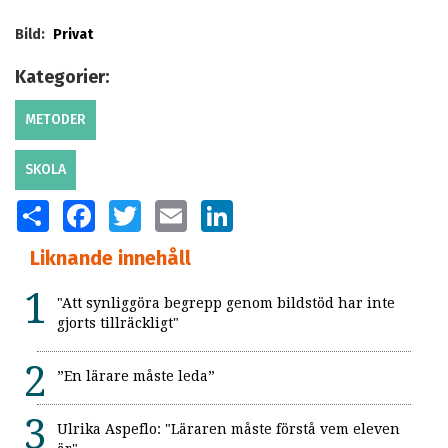
Bild:
Privat
Kategorier:
METODER
SKOLA
SHARE
FACEBOOK
TWITTER
EMAIL
LINKEDIN
Liknande innehåll
"Att synliggöra begrepp genom bildstöd har inte
gjorts tillräckligt"
”En lärare måste leda”
Ulrika Aspeflo: "Läraren måste förstå vem eleven