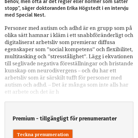
behov, men ofta är det regler eller normer som sätter
stopp”, säger doktoranden Erika Högstedt i en intervju
med Special Nest.
Personer med autism och adhd är en grupp som på
olika sätt hamnar i kläm i ett snabbföränderligt och
digitaliserat arbetsliv som premierar diffusa
egenskaper som ”social kompetens” och flexibilitet,
multitasking och ”stresstålighet”. Lägg i ekvationen
till seglivade negativa föreställningar och bristande
kunskap om neurodivergens – och du har ett
arbetsliv som är särskilt tufft för personer med
autism och adhd. – Det är många som inte alls har
ett arbete och det är h
Premium - tillgängligt för prenumeranter
Teckna prenumeration