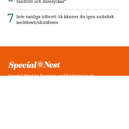
vantrivs och misslyckas”
Inte vanliga utbrott: Så känner du igen autistisk
meltdown/shutdown
Special Nest är Sveriges webbtidning med
neuropsykiatri i fokus.
Följ oss
Twitter @SpecialNest
Facebook Special Nest