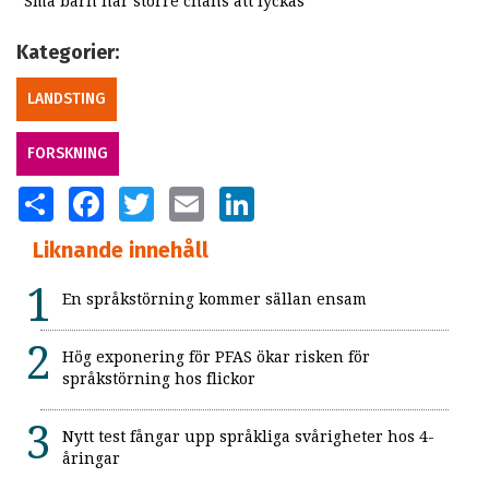
”Små barn har större chans att lyckas”
Kategorier:
LANDSTING
FORSKNING
SHARE
FACEBOOK
TWITTER
EMAIL
LINKEDIN
Liknande innehåll
En språkstörning kommer sällan ensam
Hög exponering för PFAS ökar risken för
språkstörning hos flickor
Nytt test fångar upp språkliga svårigheter hos 4-
åringar