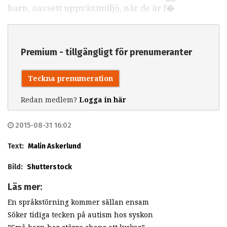
barn, oavsett uppväxtmiljö, när de är f�
Premium - tillgängligt för prenumeranter
Teckna prenumeration
Redan medlem?
Logga in här
2015-08-31 16:02
Text:
Malin Askerlund
Bild:
Shutterstock
Läs mer:
En språkstörning kommer sällan ensam
Söker tidiga tecken på autism hos syskon