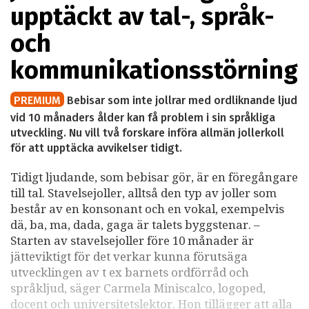
upptäckt av tal-, språk-
och
kommunikationsstörning
PREMIUM
Bebisar som inte jollrar med ordliknande ljud
vid 10 månaders ålder kan få problem i sin språkliga
utveckling. Nu vill två forskare införa allmän jollerkoll
för att upptäcka avvikelser tidigt.
Tidigt ljudande, som bebisar gör, är en föregångare
till tal. Stavelsejoller, alltså den typ av joller som
består av en konsonant och en vokal, exempelvis
dä, ba, ma, dada, gaga är talets byggstenar. –
Starten av stavelsejoller före 10 månader är
jätteviktigt för det verkar kunna förutsäga
utvecklingen av t ex barnets ordförråd och
språkljud, säger Carmela Miniscalco, logoped,
docent och universitetslektor. Hon tillägger att alla