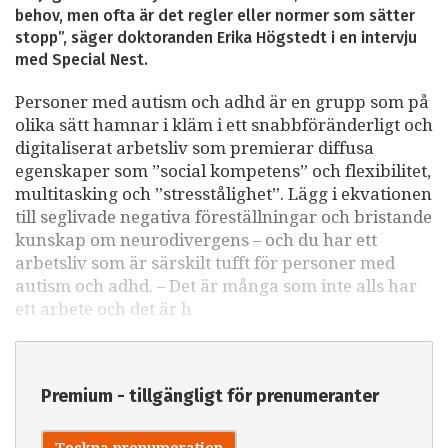
behov, men ofta är det regler eller normer som sätter
stopp”, säger doktoranden Erika Högstedt i en intervju
med Special Nest.
Personer med autism och adhd är en grupp som på
olika sätt hamnar i kläm i ett snabbföränderligt och
digitaliserat arbetsliv som premierar diffusa
egenskaper som ”social kompetens” och flexibilitet,
multitasking och ”stresstålighet”. Lägg i ekvationen
till seglivade negativa föreställningar och bristande
kunskap om neurodivergens – och du har ett
arbetsliv som är särskilt tufft för personer med
autism och adhd. – Det är många som inte alls har
ett arbete och det är h
Premium - tillgängligt för prenumeranter
Teckna prenumeration