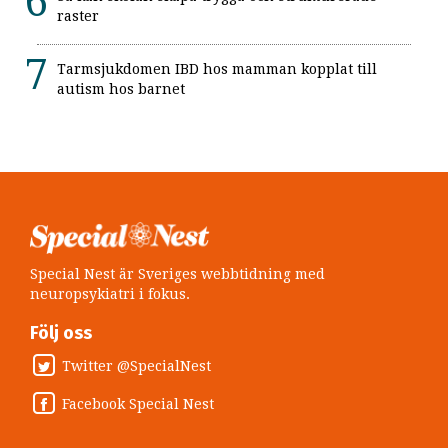
raster
Tarmsjukdomen IBD hos mamman kopplat till
autism hos barnet
Special Nest är Sveriges webbtidning med
neuropsykiatri i fokus.
Följ oss
Twitter @SpecialNest
Facebook Special Nest